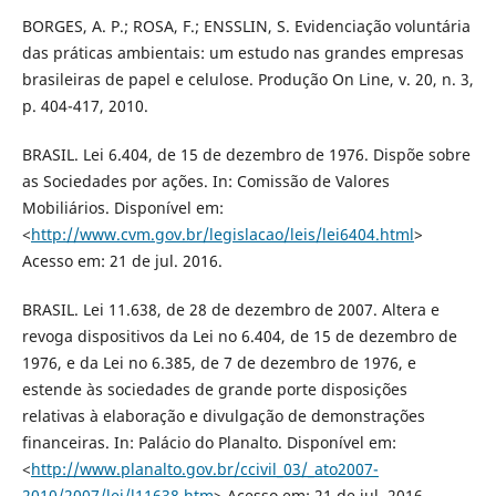
BORGES, A. P.; ROSA, F.; ENSSLIN, S. Evidenciação voluntária
das práticas ambientais: um estudo nas grandes empresas
brasileiras de papel e celulose. Produção On Line, v. 20, n. 3,
p. 404-417, 2010.
BRASIL. Lei 6.404, de 15 de dezembro de 1976. Dispõe sobre
as Sociedades por ações. In: Comissão de Valores
Mobiliários. Disponível em:
<
http://www.cvm.gov.br/legislacao/leis/lei6404.html
>
Acesso em: 21 de jul. 2016.
BRASIL. Lei 11.638, de 28 de dezembro de 2007. Altera e
revoga dispositivos da Lei no 6.404, de 15 de dezembro de
1976, e da Lei no 6.385, de 7 de dezembro de 1976, e
estende às sociedades de grande porte disposições
relativas à elaboração e divulgação de demonstrações
financeiras. In: Palácio do Planalto. Disponível em:
<
http://www.planalto.gov.br/ccivil_03/_ato2007-
2010/2007/lei/l11638.htm
> Acesso em: 21 de jul. 2016.