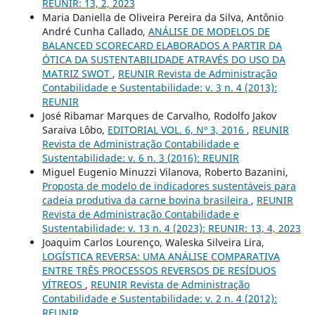
REUNIR: 13, 2, 2023
Maria Daniella de Oliveira Pereira da Silva, Antônio
André Cunha Callado,
ANÁLISE DE MODELOS DE
BALANCED SCORECARD ELABORADOS A PARTIR DA
ÓTICA DA SUSTENTABILIDADE ATRAVÉS DO USO DA
MATRIZ SWOT
,
REUNIR Revista de Administração
Contabilidade e Sustentabilidade: v. 3 n. 4 (2013):
REUNIR
José Ribamar Marques de Carvalho, Rodolfo Jakov
Saraiva Lôbo,
EDITORIAL VOL. 6, Nº 3, 2016
,
REUNIR
Revista de Administração Contabilidade e
Sustentabilidade: v. 6 n. 3 (2016): REUNIR
Miguel Eugenio Minuzzi Vilanova, Roberto Bazanini,
Proposta de modelo de indicadores sustentáveis para
cadeia produtiva da carne bovina brasileira
,
REUNIR
Revista de Administração Contabilidade e
Sustentabilidade: v. 13 n. 4 (2023): REUNIR: 13, 4, 2023
Joaquim Carlos Lourenço, Waleska Silveira Lira,
LOGÍSTICA REVERSA: UMA ANÁLISE COMPARATIVA
ENTRE TRÊS PROCESSOS REVERSOS DE RESÍDUOS
VÍTREOS
,
REUNIR Revista de Administração
Contabilidade e Sustentabilidade: v. 2 n. 4 (2012):
REUNIR