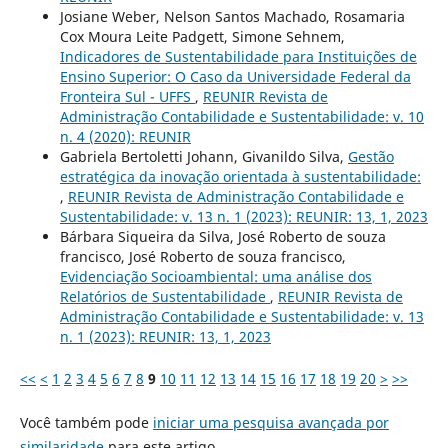
Josiane Weber, Nelson Santos Machado, Rosamaria
Cox Moura Leite Padgett, Simone Sehnem,
Indicadores de Sustentabilidade para Instituições de
Ensino Superior: O Caso da Universidade Federal da
Fronteira Sul - UFFS
,
REUNIR Revista de
Administração Contabilidade e Sustentabilidade: v. 10
n. 4 (2020): REUNIR
Gabriela Bertoletti Johann, Givanildo Silva,
Gestão
estratégica da inovação orientada à sustentabilidade:
,
REUNIR Revista de Administração Contabilidade e
Sustentabilidade: v. 13 n. 1 (2023): REUNIR: 13, 1, 2023
Bárbara Siqueira da Silva, José Roberto de souza
francisco, José Roberto de souza francisco,
Evidenciação Socioambiental: uma análise dos
Relatórios de Sustentabilidade
,
REUNIR Revista de
Administração Contabilidade e Sustentabilidade: v. 13
n. 1 (2023): REUNIR: 13, 1, 2023
<<
<
1
2
3
4
5
6
7
8
9
10
11
12
13
14
15
16
17
18
19
20
>
>>
Você também pode
iniciar uma pesquisa avançada por
similaridade
para este artigo.