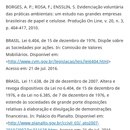
BORGES, A. P.; ROSA, F.; ENSSLIN, S. Evidenciação voluntária
das práticas ambientais: um estudo nas grandes empresas
brasileiras de papel e celulose. Produção On Line, v. 20, n. 3,
p. 404-417, 2010.
BRASIL. Lei 6.404, de 15 de dezembro de 1976. Dispõe sobre
as Sociedades por ações. In: Comissão de Valores
Mobiliários. Disponível em:
<
http://www.cvm.gov.br/legislacao/leis/lei6404.html
>
Acesso em: 21 de jul. 2016.
BRASIL. Lei 11.638, de 28 de dezembro de 2007. Altera e
revoga dispositivos da Lei no 6.404, de 15 de dezembro de
1976, e da Lei no 6.385, de 7 de dezembro de 1976, e
estende às sociedades de grande porte disposições
relativas à elaboração e divulgação de demonstrações
financeiras. In: Palácio do Planalto. Disponível em:
<
http://www.planalto.gov.br/ccivil_03/_ato2007-
2010/2007/lei/l11638.htm
> Acesso em: 21 de jul. 2016.