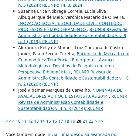
n. 3 (2024): REUNIR: 14, 3, 2024
Suzanne Érica Nóbrega Correia, Lucia Silva
Albuquerque de Melo, Verônica Macário de Oliveira,
INOVAÇÃO SOCIAL E SOCIEDADE CIVIL: CONTEÚDO,
PROCESSOS E EMPODERAMENTO
,
REUNIR Revista de
Administração Contabilidade e Sustentabilidade: v. 9
n. 1 (2019): REUNIR
Alexandra Kelly de Moraes, Luiz Gonzaga de Castro
Junior, Paulo Sergio Ceretta,
Eficiência de Mercado em
Commodities: Tendências Emergentes, Avanços
Metodológicos e Desafios de Pesquisa em uma
Perspectiva Bibliométrica
,
REUNIR Revista de
Administração Contabilidade e Sustentabilidade: v. 16
n. 2 (2026): REUNIR
José Ribamar Marques de Carvalho,
NOMINATA DE
AVALIADORES AD HOC E ESTATÍSTICAS 2014
,
REUNIR
Revista de Administração Contabilidade e
Sustentabilidade: v. 4 n. 3 (2014): REUNIR
<<
<
10
11
12
13
14
15
16
17
18
19
20
21
22
>
>>
Você também pode
iniciar uma pesquisa avançada por