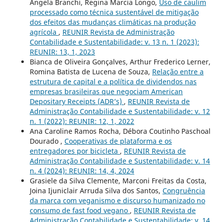
Angela Branchi, Regina Marcia Longo,
Uso de caulim
processado como técnica sustentável de mitigação
dos efeitos das mudanças climáticas na produção
agrícola
,
REUNIR Revista de Administração
Contabilidade e Sustentabilidade: v. 13 n. 1 (2023):
REUNIR: 13, 1, 2023
Bianca de Oliveira Gonçalves, Arthur Frederico Lerner,
Romina Batista de Lucena de Souza,
Relação entre a
estrutura de capital e a política de dividendos nas
empresas brasileiras que negociam American
Depositary Receipts (ADR’s)
,
REUNIR Revista de
Administração Contabilidade e Sustentabilidade: v. 12
n. 1 (2022): REUNIR: 12, 1, 2022
Ana Caroline Ramos Rocha, Débora Coutinho Paschoal
Dourado ,
Cooperativas de plataforma e os
entregadores por bicicleta
,
REUNIR Revista de
Administração Contabilidade e Sustentabilidade: v. 14
n. 4 (2024): REUNIR: 14, 4, 2024
Grasiele da Silva Clemente, Marconi Freitas da Costa,
Joina Ijuniclair Arruda Silva dos Santos,
Congruência
da marca com veganismo e discurso humanizado no
consumo de fast food vegano
,
REUNIR Revista de
Administração Contabilidade e Sustentabilidade: v. 14