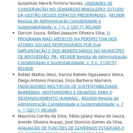
Gutyelson Henrik Firmino Nunes,
UNIDADES DE
CONSERVAÇÃO NO SEMIÁRIDO BRASILEIRO: ESTUDO
DA GESTÃO DESSES ESPAÇOS PRESERVADOS
,
REUNIR
Revista de Administração Contabilidade e
Sustentabilidade: v. 7 n. 2 (2017): REUNIR
Darcon Sousa, Rafael Joaquim Oliveira Silva,
O
PROGRAMA MAIS MÉDICOS NA PERSPECTIVA DOS
ATORES SOCIAIS RESPONSÁVEIS POR SUA
IMPLANTAÇÃO E DOS BENEFICIÁRIOS NO MUNICÍPIO
DE BOQUEIRÃO, PB
,
REUNIR Revista de Administração
Contabilidade e Sustentabilidade: v. 5 n. 3 (2015):
REUNIR
Rafael Mattos Deus, Karina Rabelo Ogasawara Vieira,
Diego Antonio Franzao, Enzo Barberio Mariano,
INDICADORES MÚLTIPLOS DE SUSTENTABILIDADE:
BARREIRAS, MOTIVADORES E DESAFIOS PARA O
DESENVOLVIMENTO HUMANO
,
REUNIR Revista de
Administração Contabilidade e Sustentabilidade: v. 7
n. 1 (2017): REUNIR
Maurício Corrêa da Silva, Fábia Jaiany Viana de Souza,
Aneide Oliveira Araujo, José Dionísio Gomes da Silva,
AVALIAÇÃO DE FUNÇÕES DE GOVERNOS ESTADUAIS E