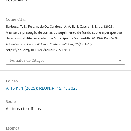
Como Citar
Barbosa, T. S., Reis, A. de O., Cardoso, A. A. B., & Castro, E. L. de. (2025).
Análise da prestação de contas do suprimento de fundo sobre a perspectiva
da accountability na Prefeitura Municipal de Viçosa-MG.
REUNIR Revista De
Administração Contabilidade E Sustentabilidade
,
15
(1), 1–15.
https://doi.org/10.18696/reunir.v15i1.910
Fomatos de Citação
Edição
v. 15 n. 1 (2025): REUNIR: 15, 1, 2025
Seção
Artigos científicos
Licença