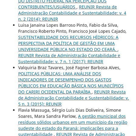
DO DISTRITO FEDERAL NA PERCEPÇÃO DOS
CONTRIBUINTES/USUÁRIOS
,
REUNIR Revista de
Administração Contabilidade e Sustentabilidade: v. 4
n. 2 (2014): REUNIR
Luisa Janaina Lopes Barroso Pinto, Fabio da Silva,
Francisco Roberto Pinto, Francisco José Lopes Cajado,
SUSTENTABILIDADE DOS RECURSOS HÍDRICOS: A
PERSPECTIVA DA POLÍTICA DE GESTÃO EM UMA
UNIVERSIDADE PÚBLICA NO ESTADO DO CEARÁ.
,
REUNIR Revista de Administração Contabilidade e
Sustentabilidade: v. 7 n. 1 (2017): REUNIR
Valquiria Braz Tavares, José Fagner Barbosa Alves,
POLITICAS PÚBLICAS: UMA ANÁLISE DOS
INDICADORES DE DESEMPENHO DOS GASTOS
PÚBLICOS EM EDUCAÇÃO BÁSICA NOS MUNICÍPIOS
DO CARIRI OCIDENTAL DA PARAÍBA
,
REUNIR Revista
de Administração Contabilidade e Sustentabilidade: v.
5 n. 3 (2015): REUNIR
Flavia Massuga, Sérgio Luis Dias Doliveira, Simone
Soares, Mara Sandra Parlow,
A gestão municipal dos
resíduos sólidos urbanos em um município da região
sudeste do estado do Paraná: implicações para a
sustentabilidade
,
REUNIR Revista de Administração