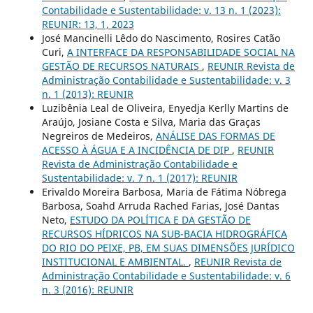
Contabilidade e Sustentabilidade: v. 13 n. 1 (2023):
REUNIR: 13, 1, 2023
José Mancinelli Lêdo do Nascimento, Rosires Catão
Curi,
A INTERFACE DA RESPONSABILIDADE SOCIAL NA
GESTÃO DE RECURSOS NATURAIS
,
REUNIR Revista de
Administração Contabilidade e Sustentabilidade: v. 3
n. 1 (2013): REUNIR
Luzibênia Leal de Oliveira, Enyedja Kerlly Martins de
Araújo, Josiane Costa e Silva, Maria das Graças
Negreiros de Medeiros,
ANÁLISE DAS FORMAS DE
ACESSO À ÁGUA E A INCIDÊNCIA DE DIP
,
REUNIR
Revista de Administração Contabilidade e
Sustentabilidade: v. 7 n. 1 (2017): REUNIR
Erivaldo Moreira Barbosa, Maria de Fátima Nóbrega
Barbosa, Soahd Arruda Rached Farias, José Dantas
Neto,
ESTUDO DA POLÍTICA E DA GESTÃO DE
RECURSOS HÍDRICOS NA SUB-BACIA HIDROGRÁFICA
DO RIO DO PEIXE, PB, EM SUAS DIMENSÕES JURÍDICO
INSTITUCIONAL E AMBIENTAL.
,
REUNIR Revista de
Administração Contabilidade e Sustentabilidade: v. 6
n. 3 (2016): REUNIR