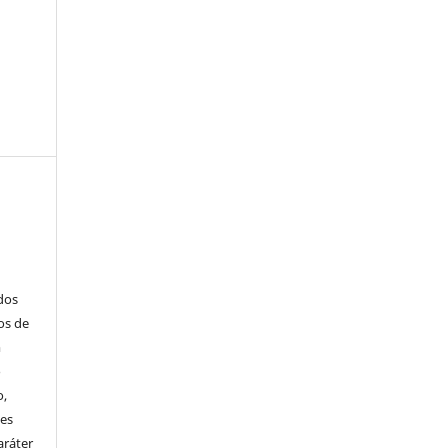
ados
os de
m
o
o,
ões
aráter