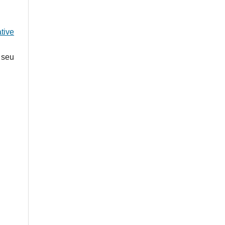
tive
 seu