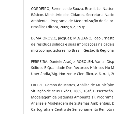
CORDEIRO, Berenice de Souza. Brasil. Lei Naci
Básico:. Ministério das Cidades. Secretaria Nac
Ambiental. Programa de Modernização do Setor
Brasília: Editora, 2009; v.2. 193p.
DEMAJOROVIC, Jacques; MIGLIANO, João Ernesto B
de resíduos sólidos e suas implicações na cadeia
microcomputadores no Brasil. Gestão & Regionali
FERREIRA, Daniele Araújo; ROSOLEN, Vania. Dis
Sólidos E Qualidade Dos Recursos Hídricos No M
Uberlândia/Mg. Horizonte Científico, v. 6, n. 1, 2
FREIRE, Gerson de Mattos. Análise de Município
Situação de seus Lixões. 2009, 104f. Dissertação
Modelagem de Sistemas Ambientais). Programa
Análise e Modelagem de Sistemas Ambientais. 
Cartografia e Centro de Sensoriamento Remoto d