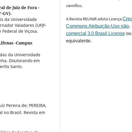
científico.
l de Juiz de Fora -
F-GV).
A Revista REUNIR adota Licença
Crea
is da Universidade
rnador Valadares (UFJF-
Commons Atribuição-Uso não-
 Federal de Viçosa.
comercial 3.0 Brasil License
ou
equivalente.
Alfenas -Campus
cadas da Universidade
inha. Doutorando em
eríto Santo.
iz Pereira de; PEREIRA,
l no Brasil. Revista em