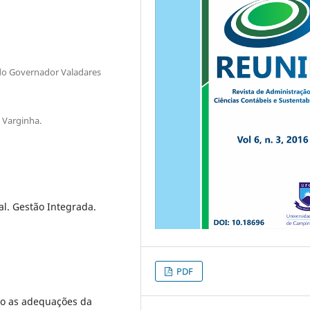
ado Governador Valadares
 Varginha.
al. Gestão Integrada.
PDF
o as adequações da