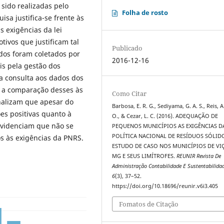
 sido realizadas pelo
Folha de rosto
isa justifica-se frente às
 exigências da lei
tivos que justificam tal
Publicado
ados foram coletados por
2016-12-16
is pela gestão dos
la consulta aos dados dos
e a comparação desses às
Como Citar
inalizam que apesar do
Barbosa, E. R. G., Sediyama, G. A. S., Reis, A
es positivas quanto à
O., & Cezar, L. C. (2016). ADEQUAÇÃO DE
evidenciam que não se
PEQUENOS MUNICÍPIOS AS EXIGÊNCIAS D
POLÍTICA NACIONAL DE RESÍDUOS SÓLID
os às exigências da PNRS.
ESTUDO DE CASO NOS MUNICÍPIOS DE VI
MG E SEUS LIMÍTROFES.
REUNIR Revista De
Administração Contabilidade E Sustentabilida
6
(3), 37–52.
https://doi.org/10.18696/reunir.v6i3.405
Fomatos de Citação