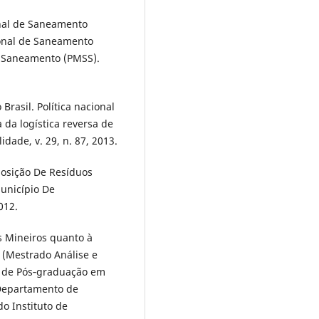
onal de Saneamento
ional de Saneamento
 Saneamento (PMSS).
rasil. Política nacional
 da logística reversa de
dade, v. 29, n. 87, 2013.
posição De Resíduos
unicípio De
012.
s Mineiros quanto à
. (Mestrado Análise e
 de Pós‐graduação em
Departamento de
o Instituto de