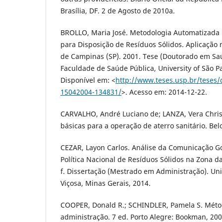
Brasília, DF. 2 de Agosto de 2010a.
BROLLO, Maria José. Metodologia Automatizada 
para Disposição de Resíduos Sólidos. Aplicação
de Campinas (SP). 2001. Tese (Doutorado em Sa
Faculdade de Saúde Pública, University of São Pa
Disponível em: <
http://www.teses.usp.br/teses/
15042004-134831/
>. Acesso em: 2014-12-22.
CARVALHO, André Luciano de; LANZA, Vera Chris
básicas para a operação de aterro sanitário. Bel
CEZAR, Layon Carlos. Análise da Comunicação G
Política Nacional de Resíduos Sólidos na Zona d
f. Dissertação (Mestrado em Administração). Un
Viçosa, Minas Gerais, 2014.
COOPER, Donald R.; SCHINDLER, Pamela S. Mét
administração. 7 ed. Porto Alegre: Bookman, 200