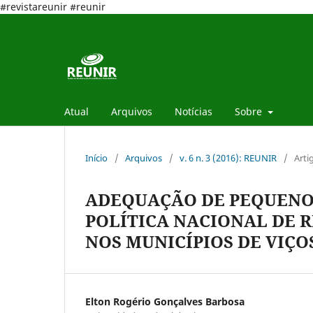
#revistareunir #reunir
Atual
Arquivos
Notícias
Sobre
Início
/
Arquivos
/
v. 6 n. 3 (2016): REUNIR
/
Arti
ADEQUAÇÃO DE PEQUENOS
POLÍTICA NACIONAL DE R
NOS MUNICÍPIOS DE VIÇO
Elton Rogério Gonçalves Barbosa