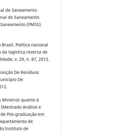
onal de Saneamento
ional de Saneamento
 Saneamento (PMSS).
rasil. Política nacional
 da logística reversa de
dade, v. 29, n. 87, 2013.
posição De Resíduos
unicípio De
012.
s Mineiros quanto à
. (Mestrado Análise e
 de Pós‐graduação em
Departamento de
o Instituto de