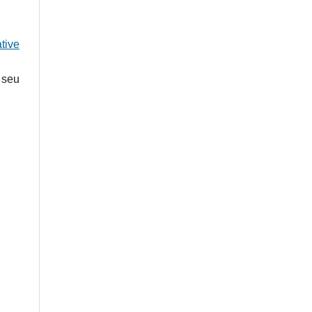
tive
 seu