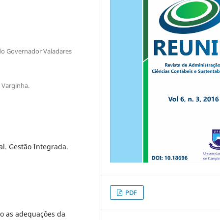
ado Governador Valadares
 Varginha.
al. Gestão Integrada.
PDF
o as adequações da