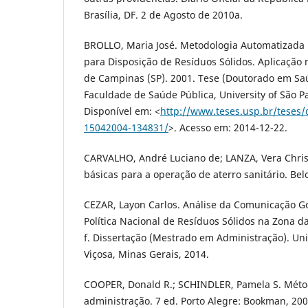
Brasília, DF. 2 de Agosto de 2010a.
BROLLO, Maria José. Metodologia Automatizada 
para Disposição de Resíduos Sólidos. Aplicação
de Campinas (SP). 2001. Tese (Doutorado em Sa
Faculdade de Saúde Pública, University of São Pa
Disponível em: <
http://www.teses.usp.br/teses/
15042004-134831/
>. Acesso em: 2014-12-22.
CARVALHO, André Luciano de; LANZA, Vera Chris
básicas para a operação de aterro sanitário. Bel
CEZAR, Layon Carlos. Análise da Comunicação G
Política Nacional de Resíduos Sólidos na Zona d
f. Dissertação (Mestrado em Administração). Un
Viçosa, Minas Gerais, 2014.
COOPER, Donald R.; SCHINDLER, Pamela S. Mét
administração. 7 ed. Porto Alegre: Bookman, 200