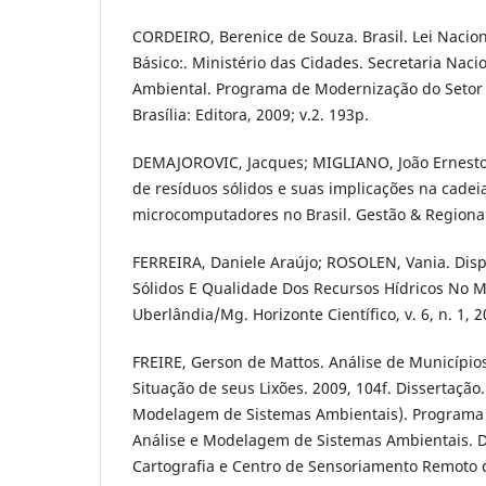
CORDEIRO, Berenice de Souza. Brasil. Lei Naci
Básico:. Ministério das Cidades. Secretaria Nac
Ambiental. Programa de Modernização do Setor
Brasília: Editora, 2009; v.2. 193p.
DEMAJOROVIC, Jacques; MIGLIANO, João Ernesto B
de resíduos sólidos e suas implicações na cadeia
microcomputadores no Brasil. Gestão & Regionali
FERREIRA, Daniele Araújo; ROSOLEN, Vania. Dis
Sólidos E Qualidade Dos Recursos Hídricos No M
Uberlândia/Mg. Horizonte Científico, v. 6, n. 1, 2
FREIRE, Gerson de Mattos. Análise de Município
Situação de seus Lixões. 2009, 104f. Dissertação
Modelagem de Sistemas Ambientais). Programa
Análise e Modelagem de Sistemas Ambientais. 
Cartografia e Centro de Sensoriamento Remoto d