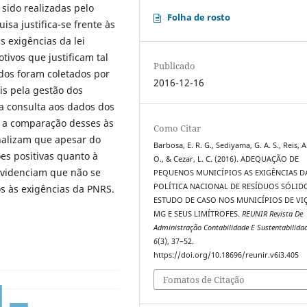
 sido realizadas pelo
Folha de rosto
isa justifica-se frente às
 exigências da lei
tivos que justificam tal
Publicado
ados foram coletados por
2016-12-16
is pela gestão dos
la consulta aos dados dos
e a comparação desses às
Como Citar
inalizam que apesar do
Barbosa, E. R. G., Sediyama, G. A. S., Reis, A
es positivas quanto à
O., & Cezar, L. C. (2016). ADEQUAÇÃO DE
evidenciam que não se
PEQUENOS MUNICÍPIOS AS EXIGÊNCIAS D
POLÍTICA NACIONAL DE RESÍDUOS SÓLID
os às exigências da PNRS.
ESTUDO DE CASO NOS MUNICÍPIOS DE VI
MG E SEUS LIMÍTROFES.
REUNIR Revista De
Administração Contabilidade E Sustentabilida
6
(3), 37–52.
https://doi.org/10.18696/reunir.v6i3.405
Fomatos de Citação