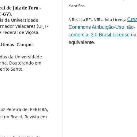
científico.
l de Juiz de Fora -
F-GV).
A Revista REUNIR adota Licença
Crea
is da Universidade
rnador Valadares (UFJF-
Commons Atribuição-Uso não-
 Federal de Viçosa.
comercial 3.0 Brasil License
ou
equivalente.
Alfenas -Campus
cadas da Universidade
inha. Doutorando em
eríto Santo.
iz Pereira de; PEREIRA,
l no Brasil. Revista em