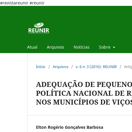
#revistareunir #reunir
Atual
Arquivos
Notícias
Sobre
Início
/
Arquivos
/
v. 6 n. 3 (2016): REUNIR
/
Arti
ADEQUAÇÃO DE PEQUENOS
POLÍTICA NACIONAL DE R
NOS MUNICÍPIOS DE VIÇO
Elton Rogério Gonçalves Barbosa