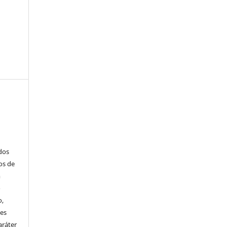
ados
os de
m
o
o,
ões
aráter