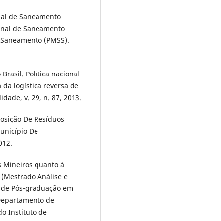
onal de Saneamento
ional de Saneamento
 Saneamento (PMSS).
rasil. Política nacional
 da logística reversa de
dade, v. 29, n. 87, 2013.
posição De Resíduos
unicípio De
012.
s Mineiros quanto à
. (Mestrado Análise e
 de Pós‐graduação em
Departamento de
o Instituto de