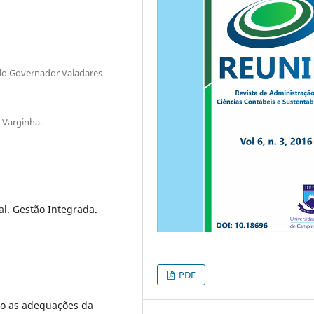
ado Governador Valadares
 Varginha.
al. Gestão Integrada.
PDF
o as adequações da