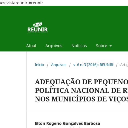
#revistareunir #reunir
Atual
Arquivos
Notícias
Sobre
Início
/
Arquivos
/
v. 6 n. 3 (2016): REUNIR
/
Arti
ADEQUAÇÃO DE PEQUENOS
POLÍTICA NACIONAL DE R
NOS MUNICÍPIOS DE VIÇO
Elton Rogério Gonçalves Barbosa