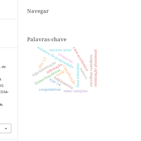
Navegar
Palavras-chave
estrutura de propriedade
crise econômica
terceiro setor
otimização plurianual
pesquisas.
escolhas contábeis
ifric 13
regulamentação
tributação
Área tributária
classificação
. de
bancos
firmas brasileiras.
oscip
bibliometria.
icpc 14
A
OS:
cooperativas
ramo varejista
ÇOSA-
de
,