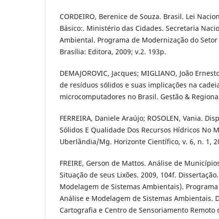
CORDEIRO, Berenice de Souza. Brasil. Lei Naci
Básico:. Ministério das Cidades. Secretaria Nac
Ambiental. Programa de Modernização do Setor
Brasília: Editora, 2009; v.2. 193p.
DEMAJOROVIC, Jacques; MIGLIANO, João Ernesto B
de resíduos sólidos e suas implicações na cadeia
microcomputadores no Brasil. Gestão & Regionali
FERREIRA, Daniele Araújo; ROSOLEN, Vania. Dis
Sólidos E Qualidade Dos Recursos Hídricos No M
Uberlândia/Mg. Horizonte Científico, v. 6, n. 1, 2
FREIRE, Gerson de Mattos. Análise de Município
Situação de seus Lixões. 2009, 104f. Dissertação
Modelagem de Sistemas Ambientais). Programa
Análise e Modelagem de Sistemas Ambientais. 
Cartografia e Centro de Sensoriamento Remoto d