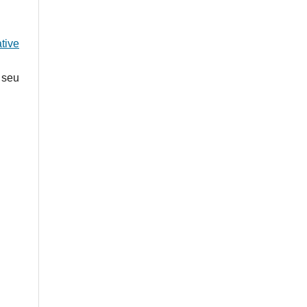
tive
 seu