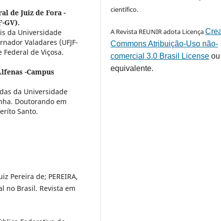
científico.
l de Juiz de Fora -
F-GV).
A Revista REUNIR adota Licença
Crea
is da Universidade
rnador Valadares (UFJF-
Commons Atribuição-Uso não-
 Federal de Viçosa.
comercial 3.0 Brasil License
ou
equivalente.
Alfenas -Campus
cadas da Universidade
inha. Doutorando em
eríto Santo.
iz Pereira de; PEREIRA,
l no Brasil. Revista em