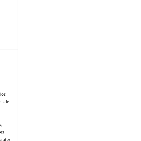
ados
os de
m
o
o,
ões
aráter