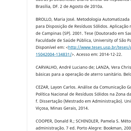
Brasília, DF. 2 de Agosto de 2010a.
BROLLO, Maria José. Metodologia Automatizada 
para Disposição de Resíduos Sólidos. Aplicação
de Campinas (SP). 2001. Tese (Doutorado em Sa
Faculdade de Saúde Pública, University of São Pa
Disponível em: <
http://www.teses.usp.br/teses/
15042004-134831/
>. Acesso em: 2014-12-22.
CARVALHO, André Luciano de; LANZA, Vera Chris
básicas para a operação de aterro sanitário. Bel
CEZAR, Layon Carlos. Análise da Comunicação G
Política Nacional de Resíduos Sólidos na Zona d
f. Dissertação (Mestrado em Administração). Un
Viçosa, Minas Gerais, 2014.
COOPER, Donald R.; SCHINDLER, Pamela S. Mét
administração. 7 ed. Porto Alegre: Bookman, 200