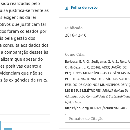
 sido realizadas pelo
Folha de rosto
isa justifica-se frente às
 exigências da lei
tivos que justificam tal
Publicado
ados foram coletados por
2016-12-16
is pela gestão dos
la consulta aos dados dos
e a comparação desses às
Como Citar
inalizam que apesar do
Barbosa, E. R. G., Sediyama, G. A. S., Reis, A
es positivas quanto à
O., & Cezar, L. C. (2016). ADEQUAÇÃO DE
evidenciam que não se
PEQUENOS MUNICÍPIOS AS EXIGÊNCIAS D
POLÍTICA NACIONAL DE RESÍDUOS SÓLID
os às exigências da PNRS.
ESTUDO DE CASO NOS MUNICÍPIOS DE VI
MG E SEUS LIMÍTROFES.
REUNIR Revista De
Administração Contabilidade E Sustentabilida
6
(3), 37–52.
https://doi.org/10.18696/reunir.v6i3.405
Fomatos de Citação