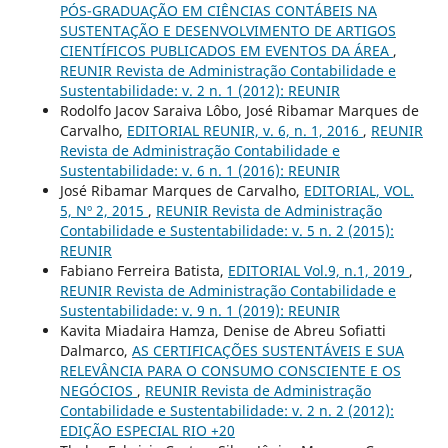
PÓS-GRADUAÇÃO EM CIÊNCIAS CONTÁBEIS NA
SUSTENTAÇÃO E DESENVOLVIMENTO DE ARTIGOS
CIENTÍFICOS PUBLICADOS EM EVENTOS DA ÁREA
,
REUNIR Revista de Administração Contabilidade e
Sustentabilidade: v. 2 n. 1 (2012): REUNIR
Rodolfo Jacov Saraiva Lôbo, José Ribamar Marques de
Carvalho,
EDITORIAL REUNIR, v. 6, n. 1, 2016
,
REUNIR
Revista de Administração Contabilidade e
Sustentabilidade: v. 6 n. 1 (2016): REUNIR
José Ribamar Marques de Carvalho,
EDITORIAL, VOL.
5, Nº 2, 2015
,
REUNIR Revista de Administração
Contabilidade e Sustentabilidade: v. 5 n. 2 (2015):
REUNIR
Fabiano Ferreira Batista,
EDITORIAL Vol.9, n.1, 2019
,
REUNIR Revista de Administração Contabilidade e
Sustentabilidade: v. 9 n. 1 (2019): REUNIR
Kavita Miadaira Hamza, Denise de Abreu Sofiatti
Dalmarco,
AS CERTIFICAÇÕES SUSTENTÁVEIS E SUA
RELEVÂNCIA PARA O CONSUMO CONSCIENTE E OS
NEGÓCIOS
,
REUNIR Revista de Administração
Contabilidade e Sustentabilidade: v. 2 n. 2 (2012):
EDIÇÃO ESPECIAL RIO +20