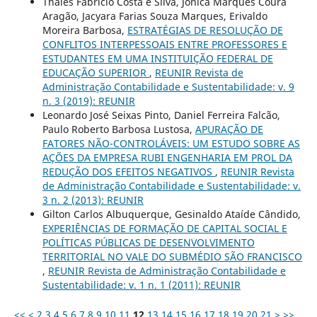
Thales Fabricio Costa e Silva, Jônica Marques Coura
Aragão, Jacyara Farias Souza Marques, Erivaldo
Moreira Barbosa,
ESTRATÉGIAS DE RESOLUÇÃO DE
CONFLITOS INTERPESSOAIS ENTRE PROFESSORES E
ESTUDANTES EM UMA INSTITUIÇÃO FEDERAL DE
EDUCAÇÃO SUPERIOR
,
REUNIR Revista de
Administração Contabilidade e Sustentabilidade: v. 9
n. 3 (2019): REUNIR
Leonardo José Seixas Pinto, Daniel Ferreira Falcão,
Paulo Roberto Barbosa Lustosa,
APURAÇÃO DE
FATORES NÃO-CONTROLÁVEIS: UM ESTUDO SOBRE AS
AÇÕES DA EMPRESA RUBI ENGENHARIA EM PROL DA
REDUÇÃO DOS EFEITOS NEGATIVOS
,
REUNIR Revista
de Administração Contabilidade e Sustentabilidade: v.
3 n. 2 (2013): REUNIR
Gilton Carlos Albuquerque, Gesinaldo Ataíde Cândido,
EXPERIÊNCIAS DE FORMAÇÃO DE CAPITAL SOCIAL E
POLÍTICAS PÚBLICAS DE DESENVOLVIMENTO
TERRITORIAL NO VALE DO SUBMÉDIO SÃO FRANCISCO
,
REUNIR Revista de Administração Contabilidade e
Sustentabilidade: v. 1 n. 1 (2011): REUNIR
<<
<
2
3
4
5
6
7
8
9
10
11
12
13
14
15
16
17
18
19
20
21
>
>>