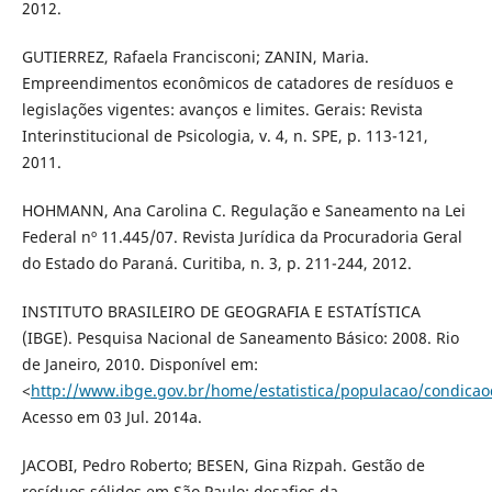
2012.
GUTIERREZ, Rafaela Francisconi; ZANIN, Maria.
Empreendimentos econômicos de catadores de resíduos e
legislações vigentes: avanços e limites. Gerais: Revista
Interinstitucional de Psicologia, v. 4, n. SPE, p. 113-121,
2011.
HOHMANN, Ana Carolina C. Regulação e Saneamento na Lei
Federal nº 11.445/07. Revista Jurídica da Procuradoria Geral
do Estado do Paraná. Curitiba, n. 3, p. 211-244, 2012.
INSTITUTO BRASILEIRO DE GEOGRAFIA E ESTATÍSTICA
(IBGE). Pesquisa Nacional de Saneamento Básico: 2008. Rio
de Janeiro, 2010. Disponível em:
<
http://www.ibge.gov.br/home/estatistica/populacao/condic
Acesso em 03 Jul. 2014a.
JACOBI, Pedro Roberto; BESEN, Gina Rizpah. Gestão de
resíduos sólidos em São Paulo: desafios da