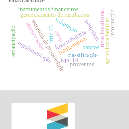
Palavras-chave
instrumentos financeiros
firmas brasileiras.
informação
gerenciamento de resultados
tributação
agricultura familiar
estrutura de propriedade
pesquisas.
terceiro setor
ifric 13
emancipação
Área tributária
oscip
bibliometria.
regulamentação
bancos
classificação
icpc 14
proventos