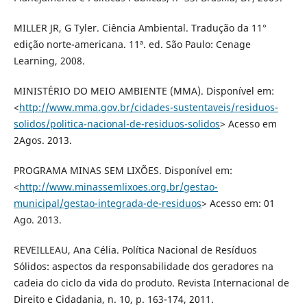
MILLER JR, G Tyler. Ciência Ambiental. Tradução da 11°
edição norte-americana. 11ª. ed. São Paulo: Cenage
Learning, 2008.
MINISTÉRIO DO MEIO AMBIENTE (MMA). Disponível em:
<
http://www.mma.gov.br/cidades-sustentaveis/residuos-
solidos/politica-nacional-de-residuos-solidos
> Acesso em
2Agos. 2013.
PROGRAMA MINAS SEM LIXÕES. Disponível em:
<
http://www.minassemlixoes.org.br/gestao-
municipal/gestao-integrada-de-residuos
> Acesso em: 01
Ago. 2013.
REVEILLEAU, Ana Célia. Política Nacional de Resíduos
Sólidos: aspectos da responsabilidade dos geradores na
cadeia do ciclo da vida do produto. Revista Internacional de
Direito e Cidadania, n. 10, p. 163-174, 2011.