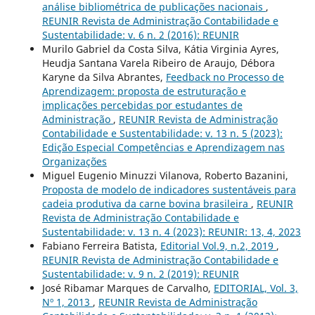
análise bibliométrica de publicações nacionais
,
REUNIR Revista de Administração Contabilidade e
Sustentabilidade: v. 6 n. 2 (2016): REUNIR
Murilo Gabriel da Costa Silva, Kátia Virginia Ayres,
Heudja Santana Varela Ribeiro de Araujo, Débora
Karyne da Silva Abrantes,
Feedback no Processo de
Aprendizagem: proposta de estruturação e
implicações percebidas por estudantes de
Administração
,
REUNIR Revista de Administração
Contabilidade e Sustentabilidade: v. 13 n. 5 (2023):
Edição Especial Competências e Aprendizagem nas
Organizações
Miguel Eugenio Minuzzi Vilanova, Roberto Bazanini,
Proposta de modelo de indicadores sustentáveis para
cadeia produtiva da carne bovina brasileira
,
REUNIR
Revista de Administração Contabilidade e
Sustentabilidade: v. 13 n. 4 (2023): REUNIR: 13, 4, 2023
Fabiano Ferreira Batista,
Editorial Vol.9, n.2, 2019
,
REUNIR Revista de Administração Contabilidade e
Sustentabilidade: v. 9 n. 2 (2019): REUNIR
José Ribamar Marques de Carvalho,
EDITORIAL, Vol. 3,
Nº 1, 2013
,
REUNIR Revista de Administração