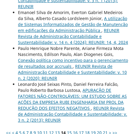
Contabilidade e Sustentabilidade: v. 3 n. 1 (2013):
REUNIR
Emanoel Silva de Amorim, Everton Gabriel Medeiros
da Silva, Alberto Casado Lordsleem Júnior,
A utilização
de Sistemas Informatizados de Gestão de Manutenção
em edificações da Administração Pública
,
REUNIR
Revista de Administração Contabilidade e
Sustentabilidade: v. 14 n. 4 (2024): REUNIR: 14, 4, 2024
Paulo Henrique Nobre Parente, Ariane Firmeza Mota
Nascimento, Edilson Paulo, Alan Diogenes Gois,
Conexão política como incentivo para o gerenciamento
de resultados por accruals
,
REUNIR Revista de
Administração Contabilidade e Sustentabilidade: v. 10
n. 2 (2020): REUNIR
Leonardo José Seixas Pinto, Daniel Ferreira Falcão,
Paulo Roberto Barbosa Lustosa,
APURAÇÃO DE
FATORES NÃO-CONTROLÁVEIS: UM ESTUDO SOBRE AS
AÇÕES DA EMPRESA RUBI ENGENHARIA EM PROL DA
REDUÇÃO DOS EFEITOS NEGATIVOS
,
REUNIR Revista
de Administração Contabilidade e Sustentabilidade: v.
3 n. 2 (2013): REUNIR
<<
<
4
5
6
7
8
9
10
11
12
13
14
15
16
17
18
19
20
21
>
>>