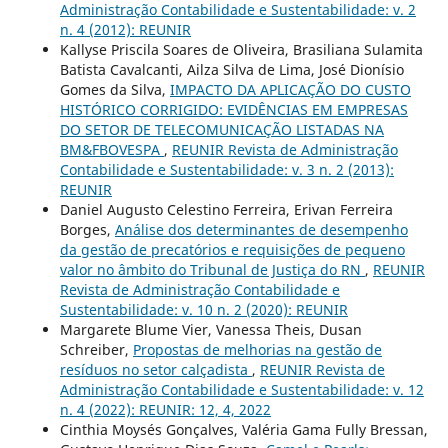
Administração Contabilidade e Sustentabilidade: v. 2
n. 4 (2012): REUNIR
Kallyse Priscila Soares de Oliveira, Brasiliana Sulamita
Batista Cavalcanti, Ailza Silva de Lima, José Dionísio
Gomes da Silva,
IMPACTO DA APLICAÇÃO DO CUSTO
HISTÓRICO CORRIGIDO: EVIDÊNCIAS EM EMPRESAS
DO SETOR DE TELECOMUNICAÇÃO LISTADAS NA
BM&FBOVESPA
,
REUNIR Revista de Administração
Contabilidade e Sustentabilidade: v. 3 n. 2 (2013):
REUNIR
Daniel Augusto Celestino Ferreira, Erivan Ferreira
Borges,
Análise dos determinantes de desempenho
da gestão de precatórios e requisições de pequeno
valor no âmbito do Tribunal de Justiça do RN
,
REUNIR
Revista de Administração Contabilidade e
Sustentabilidade: v. 10 n. 2 (2020): REUNIR
Margarete Blume Vier, Vanessa Theis, Dusan
Schreiber,
Propostas de melhorias na gestão de
resíduos no setor calçadista
,
REUNIR Revista de
Administração Contabilidade e Sustentabilidade: v. 12
n. 4 (2022): REUNIR: 12, 4, 2022
Cinthia Moysés Gonçalves, Valéria Gama Fully Bressan,