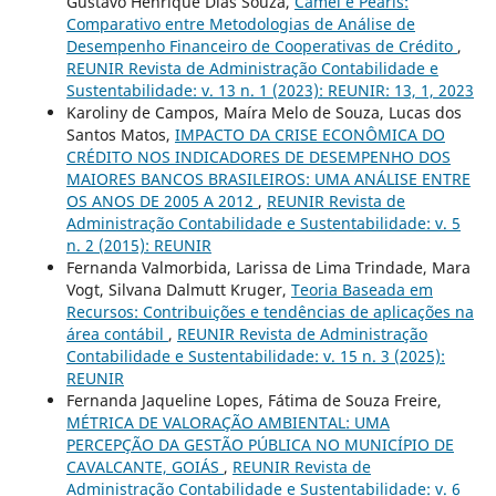
Gustavo Henrique Dias Souza,
Camel e Pearls:
Comparativo entre Metodologias de Análise de
Desempenho Financeiro de Cooperativas de Crédito
,
REUNIR Revista de Administração Contabilidade e
Sustentabilidade: v. 13 n. 1 (2023): REUNIR: 13, 1, 2023
Karoliny de Campos, Maíra Melo de Souza, Lucas dos
Santos Matos,
IMPACTO DA CRISE ECONÔMICA DO
CRÉDITO NOS INDICADORES DE DESEMPENHO DOS
MAIORES BANCOS BRASILEIROS: UMA ANÁLISE ENTRE
OS ANOS DE 2005 A 2012
,
REUNIR Revista de
Administração Contabilidade e Sustentabilidade: v. 5
n. 2 (2015): REUNIR
Fernanda Valmorbida, Larissa de Lima Trindade, Mara
Vogt, Silvana Dalmutt Kruger,
Teoria Baseada em
Recursos: Contribuições e tendências de aplicações na
área contábil
,
REUNIR Revista de Administração
Contabilidade e Sustentabilidade: v. 15 n. 3 (2025):
REUNIR
Fernanda Jaqueline Lopes, Fátima de Souza Freire,
MÉTRICA DE VALORAÇÃO AMBIENTAL: UMA
PERCEPÇÃO DA GESTÃO PÚBLICA NO MUNICÍPIO DE
CAVALCANTE, GOIÁS
,
REUNIR Revista de
Administração Contabilidade e Sustentabilidade: v. 6