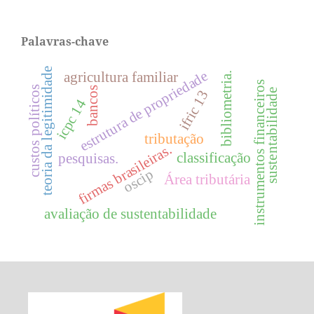
Palavras-chave
teoria da legitimidade
estrutura de propriedade
agricultura familiar
bibliometria.
instrumentos financeiros
custos políticos
bancos
sustentabilidade
ifric 13
icpc 14
tributação
firmas brasileiras.
classificação
pesquisas.
oscip
Área tributária
avaliação de sustentabilidade