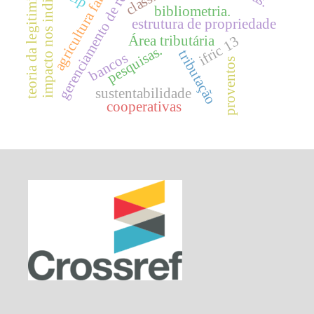
gerenciamento de resultados
impacto nos indicadores.
agricultura familiar
teoria da legitimidade
bibliometria.
estrutura de propriedade
ifric 13
Área tributária
pesquisas.
tributação
bancos
proventos
sustentabilidade
cooperativas