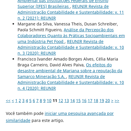
Ambiental das Instituições Federais de Ensino
Superior (IFES) Brasileiras
,
REUNIR Revista de
Administração Contabilidade e Sustentabilidade: v. 11
n. 2 (2021): REUNIR
Margane da Silva, Vanessa Theis, Dusan Schreiber,
Paola Schmitt Figueiro,
Análise da Percepção dos
Colaboradores Quanto às Práticas Socioambientais em
uma Indústria Pet Food
,
REUNIR Revista de
Administração Contabilidade e Sustentabilidade: v. 10
n. 3 (2020): REUNIR
Francisco Ivander Amado Borges Alves, Célia Maria
Braga Carneiro, David Alves Paiva,
Os efeitos do
desastre ambiental de Mariana sobre a reputação da
Samarco Mineração S.A.
,
REUNIR Revista de
Administração Contabilidade e Sustentabilidade: v. 10
n. 4 (2020): REUNIR
<<
<
1
2
3
4
5
6
7
8
9
10
11
12
13
14
15
16
17
18
19
20
>
>>
Você também pode
iniciar uma pesquisa avançada por
similaridade
para este artigo.