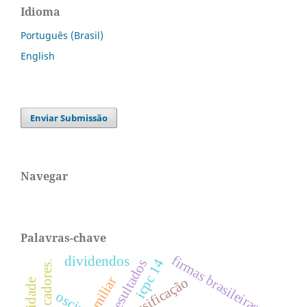
Idioma
Português (Brasil)
English
Enviar Submissão
Navegar
Palavras-chave
firmas brasileiras.
dividendos
icpc 14
classificação
oscip