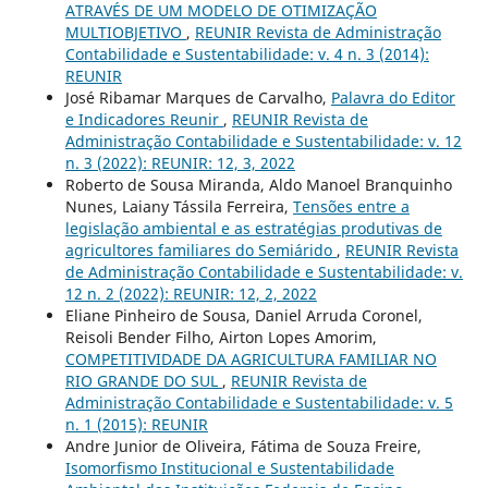
ATRAVÉS DE UM MODELO DE OTIMIZAÇÃO
MULTIOBJETIVO
,
REUNIR Revista de Administração
Contabilidade e Sustentabilidade: v. 4 n. 3 (2014):
REUNIR
José Ribamar Marques de Carvalho,
Palavra do Editor
e Indicadores Reunir
,
REUNIR Revista de
Administração Contabilidade e Sustentabilidade: v. 12
n. 3 (2022): REUNIR: 12, 3, 2022
Roberto de Sousa Miranda, Aldo Manoel Branquinho
Nunes, Laiany Tássila Ferreira,
Tensões entre a
legislação ambiental e as estratégias produtivas de
agricultores familiares do Semiárido
,
REUNIR Revista
de Administração Contabilidade e Sustentabilidade: v.
12 n. 2 (2022): REUNIR: 12, 2, 2022
Eliane Pinheiro de Sousa, Daniel Arruda Coronel,
Reisoli Bender Filho, Airton Lopes Amorim,
COMPETITIVIDADE DA AGRICULTURA FAMILIAR NO
RIO GRANDE DO SUL
,
REUNIR Revista de
Administração Contabilidade e Sustentabilidade: v. 5
n. 1 (2015): REUNIR
Andre Junior de Oliveira, Fátima de Souza Freire,
Isomorfismo Institucional e Sustentabilidade