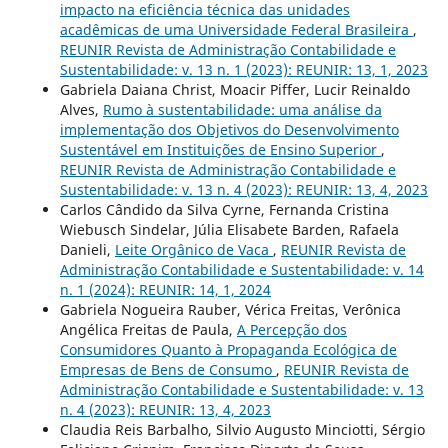
impacto na eficiência técnica das unidades
acadêmicas de uma Universidade Federal Brasileira
,
REUNIR Revista de Administração Contabilidade e
Sustentabilidade: v. 13 n. 1 (2023): REUNIR: 13, 1, 2023
Gabriela Daiana Christ, Moacir Piffer, Lucir Reinaldo
Alves,
Rumo à sustentabilidade: uma análise da
implementação dos Objetivos do Desenvolvimento
Sustentável em Instituições de Ensino Superior
,
REUNIR Revista de Administração Contabilidade e
Sustentabilidade: v. 13 n. 4 (2023): REUNIR: 13, 4, 2023
Carlos Cândido da Silva Cyrne, Fernanda Cristina
Wiebusch Sindelar, Júlia Elisabete Barden, Rafaela
Danieli,
Leite Orgânico de Vaca
,
REUNIR Revista de
Administração Contabilidade e Sustentabilidade: v. 14
n. 1 (2024): REUNIR: 14, 1, 2024
Gabriela Nogueira Rauber, Vérica Freitas, Verônica
Angélica Freitas de Paula,
A Percepção dos
Consumidores Quanto à Propaganda Ecológica de
Empresas de Bens de Consumo
,
REUNIR Revista de
Administração Contabilidade e Sustentabilidade: v. 13
n. 4 (2023): REUNIR: 13, 4, 2023
Claudia Reis Barbalho, Silvio Augusto Minciotti, Sérgio