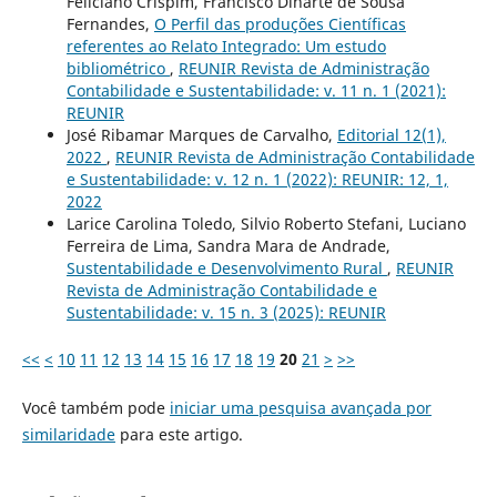
Feliciano Crispim, Francisco Dinarte de Sousa
Fernandes,
O Perfil das produções Científicas
referentes ao Relato Integrado: Um estudo
bibliométrico
,
REUNIR Revista de Administração
Contabilidade e Sustentabilidade: v. 11 n. 1 (2021):
REUNIR
José Ribamar Marques de Carvalho,
Editorial 12(1),
2022
,
REUNIR Revista de Administração Contabilidade
e Sustentabilidade: v. 12 n. 1 (2022): REUNIR: 12, 1,
2022
Larice Carolina Toledo, Silvio Roberto Stefani, Luciano
Ferreira de Lima, Sandra Mara de Andrade,
Sustentabilidade e Desenvolvimento Rural
,
REUNIR
Revista de Administração Contabilidade e
Sustentabilidade: v. 15 n. 3 (2025): REUNIR
<<
<
10
11
12
13
14
15
16
17
18
19
20
21
>
>>
Você também pode
iniciar uma pesquisa avançada por
similaridade
para este artigo.