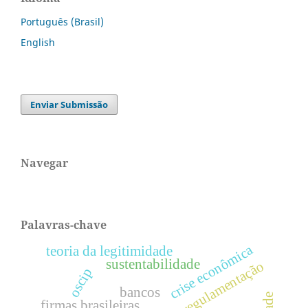
Português (Brasil)
English
Enviar Submissão
Navegar
Palavras-chave
crise econômica
teoria da legitimidade
sustentabilidade
regulamentação
oscip
bancos
firmas brasileiras.