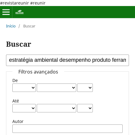
#revistareunir #reunir
Início
/
Buscar
Buscar
Filtros avançados
De
Até
Autor