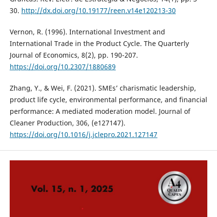
30.
http://dx.doi.org/10.19177/reen.v14e120213-30
Vernon, R. (1996). International Investment and
International Trade in the Product Cycle. The Quarterly
Journal of Economics, 8(2), pp. 190-207.
https://doi.org/10.2307/1880689
Zhang, Y., & Wei, F. (2021). SMEs’ charismatic leadership,
product life cycle, environmental performance, and financial
performance: A mediated moderation model. Journal of
Cleaner Production, 306, (e127147).
https://doi.org/10.1016/j.jclepro.2021.127147