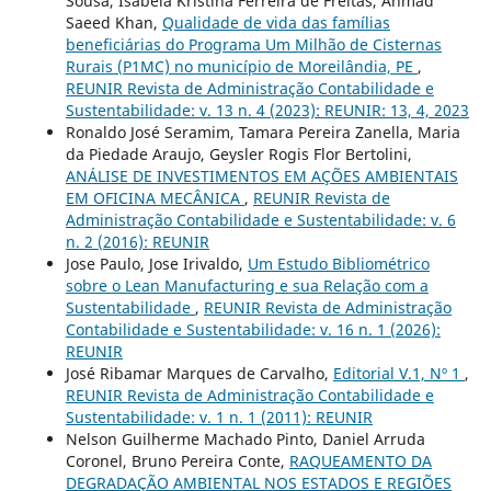
Sousa, Isabela Kristina Ferreira de Freitas, Ahmad
Saeed Khan,
Qualidade de vida das famílias
beneficiárias do Programa Um Milhão de Cisternas
Rurais (P1MC) no município de Moreilândia, PE
,
REUNIR Revista de Administração Contabilidade e
Sustentabilidade: v. 13 n. 4 (2023): REUNIR: 13, 4, 2023
Ronaldo José Seramim, Tamara Pereira Zanella, Maria
da Piedade Araujo, Geysler Rogis Flor Bertolini,
ANÁLISE DE INVESTIMENTOS EM AÇÕES AMBIENTAIS
EM OFICINA MECÂNICA
,
REUNIR Revista de
Administração Contabilidade e Sustentabilidade: v. 6
n. 2 (2016): REUNIR
Jose Paulo, Jose Irivaldo,
Um Estudo Bibliométrico
sobre o Lean Manufacturing e sua Relação com a
Sustentabilidade
,
REUNIR Revista de Administração
Contabilidade e Sustentabilidade: v. 16 n. 1 (2026):
REUNIR
José Ribamar Marques de Carvalho,
Editorial V.1, Nº 1
,
REUNIR Revista de Administração Contabilidade e
Sustentabilidade: v. 1 n. 1 (2011): REUNIR
Nelson Guilherme Machado Pinto, Daniel Arruda
Coronel, Bruno Pereira Conte,
RAQUEAMENTO DA
DEGRADAÇÃO AMBIENTAL NOS ESTADOS E REGIÕES