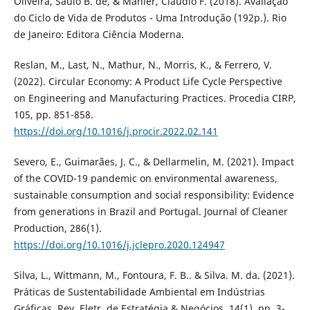
Oliveira, Saulo B. de, & Mahler, Claudio F. (2018). Avaliação
do Ciclo de Vida de Produtos - Uma Introdução (192p.). Rio
de Janeiro: Editora Ciência Moderna.
Reslan, M., Last, N., Mathur, N., Morris, K., & Ferrero, V.
(2022). Circular Economy: A Product Life Cycle Perspective
on Engineering and Manufacturing Practices. Procedia CIRP,
105, pp. 851-858.
https://doi.org/10.1016/j.procir.2022.02.141
Severo, E., Guimarães, J. C., & Dellarmelin, M. (2021). Impact
of the COVID-19 pandemic on environmental awareness,
sustainable consumption and social responsibility: Evidence
from generations in Brazil and Portugal. Journal of Cleaner
Production, 286(1).
https://doi.org/10.1016/j.jclepro.2020.124947
Silva, L., Wittmann, M., Fontoura, F. B.. & Silva. M. da. (2021).
Práticas de Sustentabilidade Ambiental em Indústrias
Gráficas. Rev. Eletr. de Estratégia & Negócios, 14(1), pp. 3-