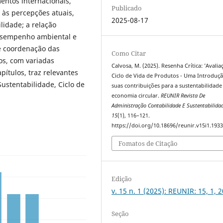
entos internacionais,
Publicado
 às percepções atuais,
2025-08-17
lidade; a relação
 desempenho ambiental e
de coordenação das
Como Citar
os, com variadas
Calvosa, M. (2025). Resenha Crítica: ’Avali
pítulos, traz relevantes
Ciclo de Vida de Produtos - Uma Introduçã
Sustentabilidade, Ciclo de
suas contribuições para a sustentabilidade
economia circular.
REUNIR Revista De
Administração Contabilidade E Sustentabilida
15
(1), 116–121.
https://doi.org/10.18696/reunir.v15i1.193
Fomatos de Citação
Edição
v. 15 n. 1 (2025): REUNIR: 15, 1, 
Seção