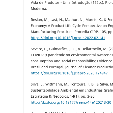
Vida de Produtos - Uma Introdução (192p.). Rio d
Moderna.
Reslan, M., Last, N., Mathur, N., Morris, K., & Fer
Economy: A Product Life Cycle Perspective on E
Manufacturing Practices. Procedia CIRP, 105, pp
https://doi.org/10.1016/j.procir.2022.02.141
Severo, E., Guimarães, J. C., & Dellarmelin, M. (2
COVID-19 pandemic on environmental awareness
consumption and social responsibility: Evidence
Brazil and Portugal. Journal of Cleaner Productio
https://doi.org/10.1016/j.jclepro.2020.124947
Silva, L., Wittmann, M., Fontoura, F. B.. & Silva. 
Sustentabilidade Ambiental em Indústrias Gráfica
Estratégia & Negócios, 14(1), pp. 3-30.
http://dx.doi.org/10.19177/reen.v14e120213-30