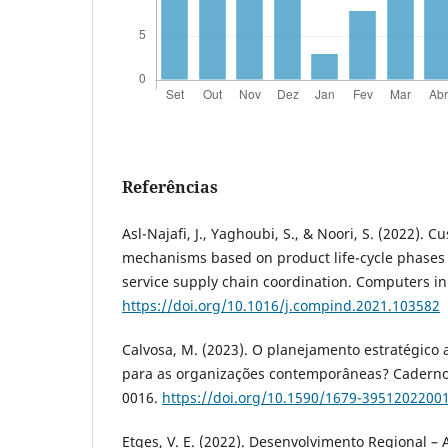
Referências
Asl-Najafi, J., Yaghoubi, S., & Noori, S. (2022). C
mechanisms based on product life-cycle phases f
service supply chain coordination. Computers in
https://doi.org/10.1016/j.compind.2021.103582
Calvosa, M. (2023). O planejamento estratégico a
para as organizações contemporâneas? Cadernos
0016.
https://doi.org/10.1590/1679-3951202200
Etges, V. E. (2022). Desenvolvimento Regional –