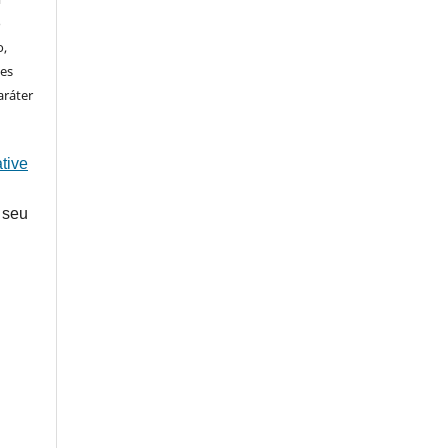
o
o,
ões
aráter
tive
 seu