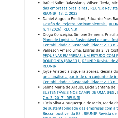
Rafael Salim Balassiano, Wilson Ikeda, Mi
das empresas brasileiras
,
REUNIR Revista 
REUNIR: 13, 2, 2023
Daniel Augusto Frediani, Eduardo Paes Ba
Gestão de Projetos Socioambientais
,
REUNI
n. 1 (2026): REUNIR
Diogo Conceição, Simone Sehnem, Priscilla
Plano de Logística Sustentável de uma Ins
Contabilidade e Sustentabilidade: v. 13 n. 
Váldeson Amaro Lima, Esdras da Silva Cost
PEQUENAS EMPRESAS: UM ESTUDO COM P
RONDÔNIA (BRASIL)
,
REUNIR Revista de A
REUNIR
Joyce Aristércia Siqueira Soares, Gesinald
uma análise a partir de um conjunto de in
Contabilidade e Sustentabilidade: v. 13 n. 
Selma Maria de Araujo, Lúcia Santana de F
SUSTENTÁVEIS NOS CAMPI DE UMA IFES
,
7 n. 3 (2017): REUNIR
Lúcia Silva Albuquerque de Melo, Maria 
de sustentabilidade das empresas com alto
Biocombustível da B3
,
REUNIR Revista de A