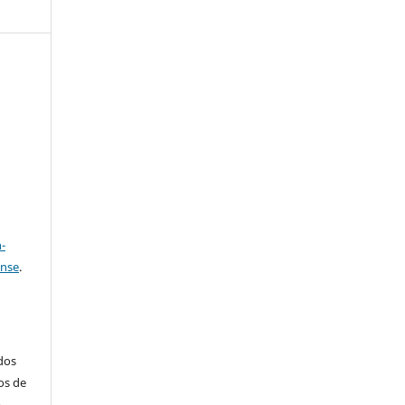
e
a
-
ense
.
ados
os de
m