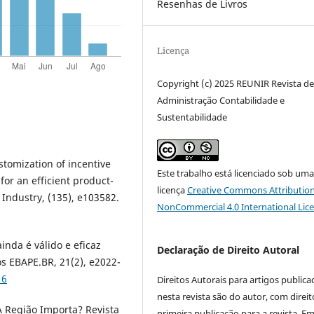
Resenhas de Livros
Licença
Copyright (c) 2025 REUNIR Revista d
Administração Contabilidade e
Sustentabilidade
ustomization of incentive
Este trabalho está licenciado sob um
or an efficient product-
licença
Creative Commons Attribution
 Industry, (135), e103582.
NonCommercial 4.0 International Lic
inda é válido e eficaz
Declaração de Direito Autoral
 EBAPE.BR, 21(2), e2022-
16
Direitos Autorais para artigos public
nesta revista são do autor, com direit
 A Região Importa? Revista
primeira publicação para a revista. E