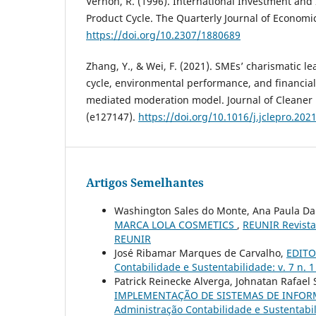
Vernon, R. (1996). International Investment and 
Product Cycle. The Quarterly Journal of Economic
https://doi.org/10.2307/1880689
Zhang, Y., & Wei, F. (2021). SMEs’ charismatic le
cycle, environmental performance, and financia
mediated moderation model. Journal of Cleaner 
(e127147).
https://doi.org/10.1016/j.jclepro.202
Artigos Semelhantes
Washington Sales do Monte, Ana Paula Da
MARCA LOLA COSMETICS
,
REUNIR Revista 
REUNIR
José Ribamar Marques de Carvalho,
EDITOR
Contabilidade e Sustentabilidade: v. 7 n. 
Patrick Reinecke Alverga, Johnatan Rafael
IMPLEMENTAÇÃO DE SISTEMAS DE INFO
Administração Contabilidade e Sustentabil