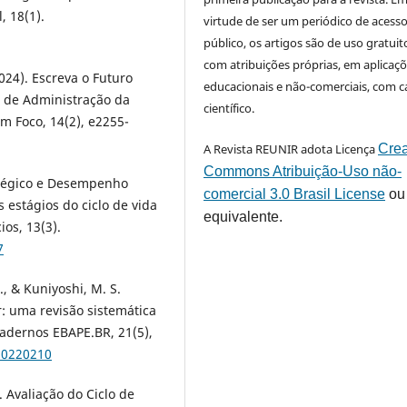
, 18(1).
virtude de ser um periódico de acess
público, os artigos são de uso gratuit
com atribuições próprias, em aplicaç
2024). Escreva o Futuro
educacionais e não-comerciais, com c
s de Administração da
científico.
m Foco, 14(2), e2255-
A Revista REUNIR adota Licença
Crea
Commons Atribuição-Uso não-
tratégico e Desempenho
comercial 3.0 Brasil License
ou
estágios do ciclo de vida
equivalente.
ios, 13(3).
7
L., & Kuniyoshi, M. S.
: uma revisão sistemática
Cadernos EBAPE.BR, 21(5),
20220210
. Avaliação do Ciclo de