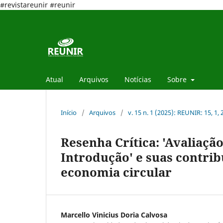
#revistareunir #reunir
Atual
Arquivos
Notícias
Sobre
Início
/
Arquivos
/
v. 15 n. 1 (2025): REUNIR: 15, 1,
Resenha Crítica: 'Avaliaçã
Introdução' e suas contrib
economia circular
Marcello Vinicius Doria Calvosa