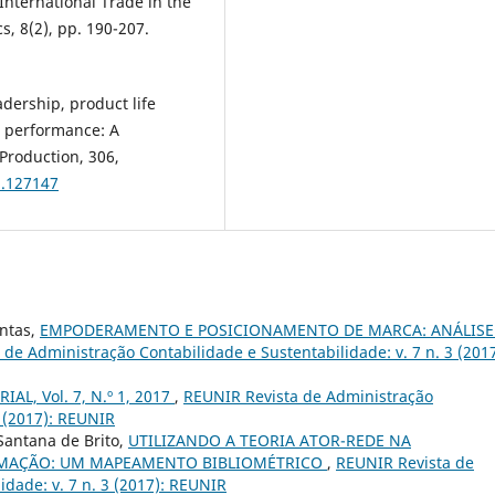
International Trade in the
s, 8(2), pp. 190-207.
adership, product life
l performance: A
Production, 306,
1.127147
ntas,
EMPODERAMENTO E POSICIONAMENTO DE MARCA: ANÁLISE
de Administração Contabilidade e Sustentabilidade: v. 7 n. 3 (2017
IAL, Vol. 7, N.º 1, 2017
,
REUNIR Revista de Administração
1 (2017): REUNIR
 Santana de Brito,
UTILIZANDO A TEORIA ATOR-REDE NA
RMAÇÃO: UM MAPEAMENTO BIBLIOMÉTRICO
,
REUNIR Revista de
idade: v. 7 n. 3 (2017): REUNIR