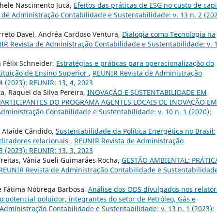
chele Nascimento Jucá,
Efeitos das práticas de ESG no custo de capi
de Administração Contabilidade e Sustentabilidade: v. 13 n. 2 (202
rreto Davel, Andréa Cardoso Ventura,
Dialogia como Tecnologia na
R Revista de Administração Contabilidade e Sustentabilidade: v. 
 Félix Schneider,
Estratégias e práticas para operacionalização do
tituição de Ensino Superior
,
REUNIR Revista de Administração
4 (2023): REUNIR: 13, 4, 2023
a, Raquel da Silva Pereira,
INOVAÇÃO E SUSTENTABILIDADE EM
ARTICIPANTES DO PROGRAMA AGENTES LOCAIS DE INOVAÇÃO EM
dministração Contabilidade e Sustentabilidade: v. 10 n. 1 (2020):
o Ataíde Cândido,
Sustentabilidade da Política Energética no Brasil:
dicadores relacionais
,
REUNIR Revista de Administração
3 (2023): REUNIR: 13, 3, 2023
reitas, Vânia Sueli Guimarães Rocha,
GESTÃO AMBIENTAL: PRÁTIC
REUNIR Revista de Administração Contabilidade e Sustentabilidade
de Fátima Nóbrega Barbosa,
Análise dos ODS divulgados nos relatór
 potencial poluidor, integrantes do setor de Petróleo, Gás e
dministração Contabilidade e Sustentabilidade: v. 13 n. 1 (2023):