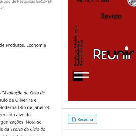
/ Grupo de Pesquisas GeCaPEP
al
a de Produtos, Economia
o “
Avaliação do Ciclo de
aulo de Oliverira e
Moderna (Rio de Janeiro).
em sido alvo de
Resenha
rganizações. Nota-se
is da
Teoria do Ciclo do