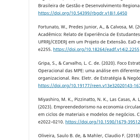
Brasileira de Gestão e Desenvolvimento Regional
https://doi.org/10.54399/rbgdr.v18i1.6450
Fortunato, W., Predes Junior, A., & Calvosa, M. (
Acadêmico: Relato de Experiência de Estudante
UFRRJ/CEDERJ em um Projeto de Extensão. EaD e
e2255.
https://doi.org/10.18264/eadf.v14i2.2255
Gripa, S., & Carvalho, L. C. de. (2020). Foco Es
Operacional das MPE: uma análise em diferentes 
organizacional. Rev. Eletr. de Estratégia & Negóc
https://doi.org/10.19177/reen.v13e32020143-16
Miyashiro, M. K., Pizzinatto, N. K., Las Casas, A. 
(2023). Empreendedorismo na economia circular
em ciclos de materiais e modelos de negócios. 
e2022–0210.
https://doi.org/10.1590/1679-3951
Oliveira, Saulo B. de, & Mahler, Claudio F. (2018)