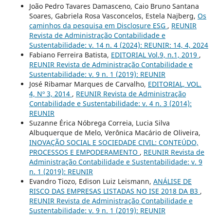
João Pedro Tavares Damasceno, Caio Bruno Santana
Soares, Gabriela Rosa Vasconcelos, Estela Najberg,
Os
caminhos da pesquisa em Disclosure ESG
,
REUNIR
Revista de Administração Contabilidade e
Sustentabilidade: v. 14 n. 4 (2024): REUNIR: 14, 4, 2024
Fabiano Ferreira Batista,
EDITORIAL Vol.9, n.1, 2019
,
REUNIR Revista de Administração Contabilidade e
Sustentabilidade: v. 9 n. 1 (2019): REUNIR
José Ribamar Marques de Carvalho,
EDITORIAL, VOL.
4, Nº 3, 2014
,
REUNIR Revista de Administração
Contabilidade e Sustentabilidade: v. 4 n. 3 (2014):
REUNIR
Suzanne Érica Nóbrega Correia, Lucia Silva
Albuquerque de Melo, Verônica Macário de Oliveira,
INOVAÇÃO SOCIAL E SOCIEDADE CIVIL: CONTEÚDO,
PROCESSOS E EMPODERAMENTO
,
REUNIR Revista de
Administração Contabilidade e Sustentabilidade: v. 9
n. 1 (2019): REUNIR
Evandro Tiozo, Edison Luiz Leismann,
ANÁLISE DE
RISCO DAS EMPRESAS LISTADAS NO ISE 2018 DA B3
,
REUNIR Revista de Administração Contabilidade e
Sustentabilidade: v. 9 n. 1 (2019): REUNIR