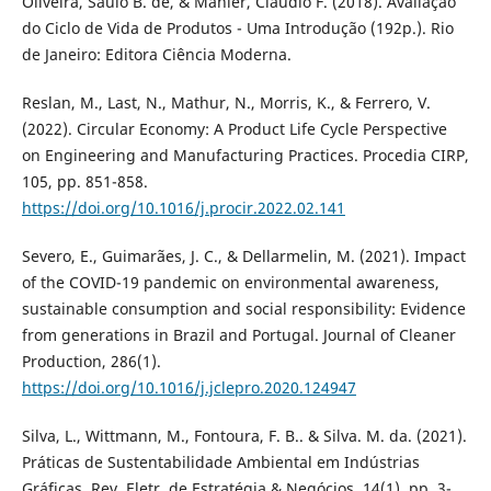
Oliveira, Saulo B. de, & Mahler, Claudio F. (2018). Avaliação
do Ciclo de Vida de Produtos - Uma Introdução (192p.). Rio
de Janeiro: Editora Ciência Moderna.
Reslan, M., Last, N., Mathur, N., Morris, K., & Ferrero, V.
(2022). Circular Economy: A Product Life Cycle Perspective
on Engineering and Manufacturing Practices. Procedia CIRP,
105, pp. 851-858.
https://doi.org/10.1016/j.procir.2022.02.141
Severo, E., Guimarães, J. C., & Dellarmelin, M. (2021). Impact
of the COVID-19 pandemic on environmental awareness,
sustainable consumption and social responsibility: Evidence
from generations in Brazil and Portugal. Journal of Cleaner
Production, 286(1).
https://doi.org/10.1016/j.jclepro.2020.124947
Silva, L., Wittmann, M., Fontoura, F. B.. & Silva. M. da. (2021).
Práticas de Sustentabilidade Ambiental em Indústrias
Gráficas. Rev. Eletr. de Estratégia & Negócios, 14(1), pp. 3-