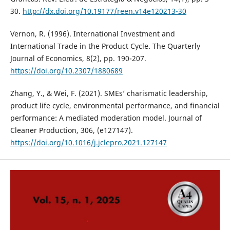
30.
http://dx.doi.org/10.19177/reen.v14e120213-30
Vernon, R. (1996). International Investment and
International Trade in the Product Cycle. The Quarterly
Journal of Economics, 8(2), pp. 190-207.
https://doi.org/10.2307/1880689
Zhang, Y., & Wei, F. (2021). SMEs’ charismatic leadership,
product life cycle, environmental performance, and financial
performance: A mediated moderation model. Journal of
Cleaner Production, 306, (e127147).
https://doi.org/10.1016/j.jclepro.2021.127147