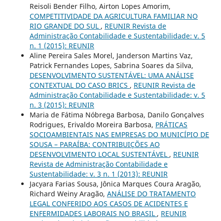
Reisoli Bender Filho, Airton Lopes Amorim,
COMPETITIVIDADE DA AGRICULTURA FAMILIAR NO
RIO GRANDE DO SUL
,
REUNIR Revista de
Administração Contabilidade e Sustentabilidade: v. 5
n. 1 (2015): REUNIR
Aline Pereira Sales Morel, Janderson Martins Vaz,
Patrick Fernandes Lopes, Sabrina Soares da Silva,
DESENVOLVIMENTO SUSTENTÁVEL: UMA ANÁLISE
CONTEXTUAL DO CASO BRICS
,
REUNIR Revista de
Administração Contabilidade e Sustentabilidade: v. 5
n. 3 (2015): REUNIR
Maria de Fátima Nóbrega Barbosa, Danilo Gonçalves
Rodrigues, Erivaldo Moreira Barbosa,
PRÁTICAS
SOCIOAMBIENTAIS NAS EMPRESAS DO MUNICÍPIO DE
SOUSA – PARAÍBA: CONTRIBUIÇÕES AO
DESENVOLVIMENTO LOCAL SUSTENTÁVEL
,
REUNIR
Revista de Administração Contabilidade e
Sustentabilidade: v. 3 n. 1 (2013): REUNIR
Jacyara Farias Sousa, Jônica Marques Coura Aragão,
Richard Weiny Aragão,
ANÁLISE DO TRATAMENTO
LEGAL CONFERIDO AOS CASOS DE ACIDENTES E
ENFERMIDADES LABORAIS NO BRASIL
,
REUNIR