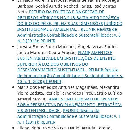
Erivaldo Moreira Barbosa, Maria de Fátima Nóbrega
Barbosa, Soahd Arruda Rached Farias, José Dantas
Neto,
ESTUDO DA POLÍTICA E DA GESTÃO DE
RECURSOS HÍDRICOS NA SUB-BACIA HIDROGRÁFICA
DO RIO DO PEIXE, PB, EM SUAS DIMENSÕES JURÍDICO
INSTITUCIONAL E AMBIENTAL.
,
REUNIR Revista de
Administração Contabilidade e Sustentabilidade: v. 6
n. 3 (2016): REUNIR
Jacyara Farias Souza Marques, Ângela Veras Santos,
Jônica Marques Coura Aragão,
PLANEJAMENTO E
SUSTENTABILIDADE EM INSTITUIÇÕES DE ENSINO
SUPERIOR À LUZ DOS OBJETIVOS DO
DESENVOLVIMENTO SUSTENTÁVEL
,
REUNIR Revista
de Administração Contabilidade e Sustentabilidade: v.
10 n. 1 (2020): REUNIR
Maria dos Remédios Antunes Magalhães, Alexandra
Vieira Batista, Rosiele Fernandes Pinto, Sérgio Luíz do
Amaral Moretti,
ANÁLISE NO TURISMO DE EVENTOS
SOB A PERSPECTIVA DO PLANEJAMENTO, ESTRATÉGIA
E SUSTENTABILIDADE
,
REUNIR Revista de
Administração Contabilidade e Sustentabilidade: v. 1
n. 1 (2011): REUNIR
Eliane Pinheiro de Sousa, Daniel Arruda Coronel,