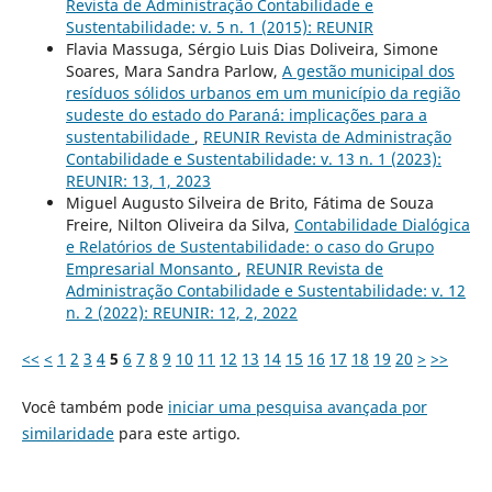
Revista de Administração Contabilidade e
Sustentabilidade: v. 5 n. 1 (2015): REUNIR
Flavia Massuga, Sérgio Luis Dias Doliveira, Simone
Soares, Mara Sandra Parlow,
A gestão municipal dos
resíduos sólidos urbanos em um município da região
sudeste do estado do Paraná: implicações para a
sustentabilidade
,
REUNIR Revista de Administração
Contabilidade e Sustentabilidade: v. 13 n. 1 (2023):
REUNIR: 13, 1, 2023
Miguel Augusto Silveira de Brito, Fátima de Souza
Freire, Nilton Oliveira da Silva,
Contabilidade Dialógica
e Relatórios de Sustentabilidade: o caso do Grupo
Empresarial Monsanto
,
REUNIR Revista de
Administração Contabilidade e Sustentabilidade: v. 12
n. 2 (2022): REUNIR: 12, 2, 2022
<<
<
1
2
3
4
5
6
7
8
9
10
11
12
13
14
15
16
17
18
19
20
>
>>
Você também pode
iniciar uma pesquisa avançada por
similaridade
para este artigo.