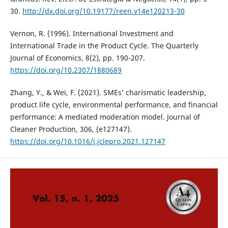
30.
http://dx.doi.org/10.19177/reen.v14e120213-30
Vernon, R. (1996). International Investment and
International Trade in the Product Cycle. The Quarterly
Journal of Economics, 8(2), pp. 190-207.
https://doi.org/10.2307/1880689
Zhang, Y., & Wei, F. (2021). SMEs’ charismatic leadership,
product life cycle, environmental performance, and financial
performance: A mediated moderation model. Journal of
Cleaner Production, 306, (e127147).
https://doi.org/10.1016/j.jclepro.2021.127147