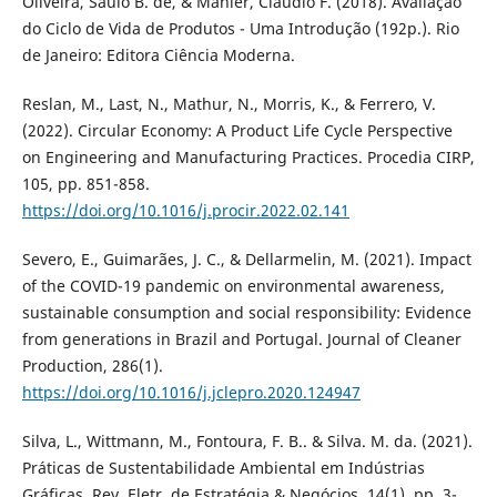
Oliveira, Saulo B. de, & Mahler, Claudio F. (2018). Avaliação
do Ciclo de Vida de Produtos - Uma Introdução (192p.). Rio
de Janeiro: Editora Ciência Moderna.
Reslan, M., Last, N., Mathur, N., Morris, K., & Ferrero, V.
(2022). Circular Economy: A Product Life Cycle Perspective
on Engineering and Manufacturing Practices. Procedia CIRP,
105, pp. 851-858.
https://doi.org/10.1016/j.procir.2022.02.141
Severo, E., Guimarães, J. C., & Dellarmelin, M. (2021). Impact
of the COVID-19 pandemic on environmental awareness,
sustainable consumption and social responsibility: Evidence
from generations in Brazil and Portugal. Journal of Cleaner
Production, 286(1).
https://doi.org/10.1016/j.jclepro.2020.124947
Silva, L., Wittmann, M., Fontoura, F. B.. & Silva. M. da. (2021).
Práticas de Sustentabilidade Ambiental em Indústrias
Gráficas. Rev. Eletr. de Estratégia & Negócios, 14(1), pp. 3-