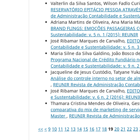
Valterlin da Silva Santos, Wilson Fadlo Cur
RESERVATÓRIO EPITÁCIO PESSOA ATRAV
de Administração Contabilidade e Sustenta
Adriana Martins de Oliveira, Ana Maria Ma
BRAND FLINGS: EMOÇÕES PASSAGEIRAS 
Sustentabilidade: v. 5 n. 1 (2015): REUNIR
José Ribamar Marques de Carvalho,
EDITOR
Contabilidade e Sustentabilidade: v. 5 n. 
Maria Silne da Silva Galdino, João Bosco d
Programa Nacional de Crédito Fundiário n
Contabilidade e Sustentabilidade: v. 9 n. 
Jacqueline de Jesus Custódio, Tatyane Yuka
Análise do controle interno no setor de 
,
REUNIR Revista de Administração Contabil
José Ribamar Marques de Carvalho,
EDITOR
e Sustentabilidade: v. 6 n. 2 (2016): REUNI
Thamara Cristina Mendes de Oliveira, Ges
comparativa do mix de marketing de serv
Master
,
REUNIR Revista de Administração 
<<
<
9
10
11
12
13
14
15
16
17
18
19
20
21
22
23