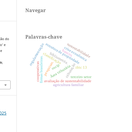
Navegar
Palavras-chave
ação do
estrutura de propriedade
sustentabilidade
regulamentação
o’ e
crise econômica
bancos
 e
bibliometria.
classificação
firmas brasileiras.
pesquisas.
de
,
cooperativas
tributação
oscip
Área tributária
ifric 13
3
terceiro setor
avaliação de sustentabilidade
agricultura familiar
2025