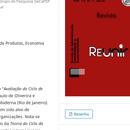
/ Grupo de Pesquisas GeCaPEP
al
a de Produtos, Economia
o “
Avaliação do Ciclo de
aulo de Oliverira e
Moderna (Rio de Janeiro).
em sido alvo de
Resenha
rganizações. Nota-se
is da
Teoria do Ciclo do