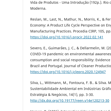
Vida de Produtos - Uma Introdução (192p.). Rio d
Moderna.
Reslan, M., Last, N., Mathur, N., Morris, K., & Fer
Economy: A Product Life Cycle Perspective on E
Manufacturing Practices. Procedia CIRP, 105, pp
https://doi.org/10.1016/j.procir.2022.02.141
Severo, E., Guimarães, J. C., & Dellarmelin, M. (2
COVID-19 pandemic on environmental awareness
consumption and social responsibility: Evidence
Brazil and Portugal. Journal of Cleaner Productio
https://doi.org/10.1016/j.jclepro.2020.124947
Silva, L., Wittmann, M., Fontoura, F. B.. & Silva. 
Sustentabilidade Ambiental em Indústrias Gráfica
Estratégia & Negócios, 14(1), pp. 3-30.
http://dx.doi.org/10.19177/reen.v14e120213-30