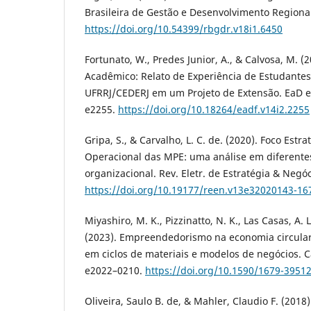
Brasileira de Gestão e Desenvolvimento Regional
https://doi.org/10.54399/rbgdr.v18i1.6450
Fortunato, W., Predes Junior, A., & Calvosa, M. (
Acadêmico: Relato de Experiência de Estudante
UFRRJ/CEDERJ em um Projeto de Extensão. EaD e
e2255.
https://doi.org/10.18264/eadf.v14i2.2255
Gripa, S., & Carvalho, L. C. de. (2020). Foco Es
Operacional das MPE: uma análise em diferentes 
organizacional. Rev. Eletr. de Estratégia & Negóc
https://doi.org/10.19177/reen.v13e32020143-16
Miyashiro, M. K., Pizzinatto, N. K., Las Casas, A. 
(2023). Empreendedorismo na economia circular
em ciclos de materiais e modelos de negócios. 
e2022–0210.
https://doi.org/10.1590/1679-3951
Oliveira, Saulo B. de, & Mahler, Claudio F. (2018)