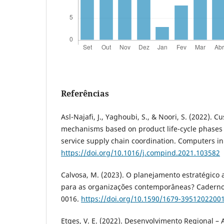
Referências
Asl-Najafi, J., Yaghoubi, S., & Noori, S. (2022). C
mechanisms based on product life-cycle phases f
service supply chain coordination. Computers in
https://doi.org/10.1016/j.compind.2021.103582
Calvosa, M. (2023). O planejamento estratégico a
para as organizações contemporâneas? Cadernos
0016.
https://doi.org/10.1590/1679-3951202200
Etges, V. E. (2022). Desenvolvimento Regional –