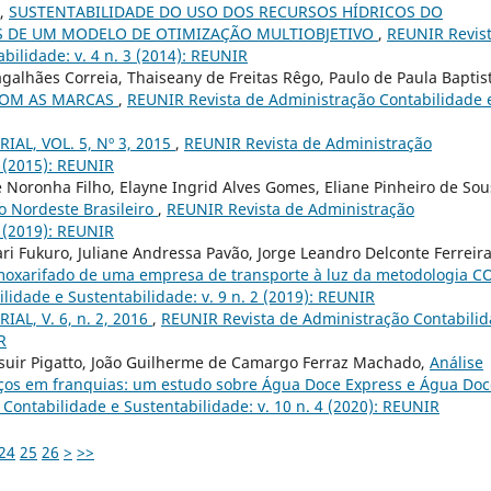
i,
SUSTENTABILIDADE DO USO DOS RECURSOS HÍDRICOS DO
ÉS DE UM MODELO DE OTIMIZAÇÃO MULTIOBJETIVO
,
REUNIR Revis
bilidade: v. 4 n. 3 (2014): REUNIR
galhães Correia, Thaiseany de Freitas Rêgo, Paulo de Paula Baptis
COM AS MARCAS
,
REUNIR Revista de Administração Contabilidade 
IAL, VOL. 5, Nº 3, 2015
,
REUNIR Revista de Administração
3 (2015): REUNIR
e Noronha Filho, Elayne Ingrid Alves Gomes, Eliane Pinheiro de Sou
o Nordeste Brasileiro
,
REUNIR Revista de Administração
2 (2019): REUNIR
ri Fukuro, Juliane Andressa Pavão, Jorge Leandro Delconte Ferreira
almoxarifado de uma empresa de transporte à luz da metodologia 
idade e Sustentabilidade: v. 9 n. 2 (2019): REUNIR
IAL, V. 6, n. 2, 2016
,
REUNIR Revista de Administração Contabili
R
suir Pigatto, João Guilherme de Camargo Ferraz Machado,
Análise
iços em franquias: um estudo sobre Água Doce Express e Água Doc
Contabilidade e Sustentabilidade: v. 10 n. 4 (2020): REUNIR
24
25
26
>
>>