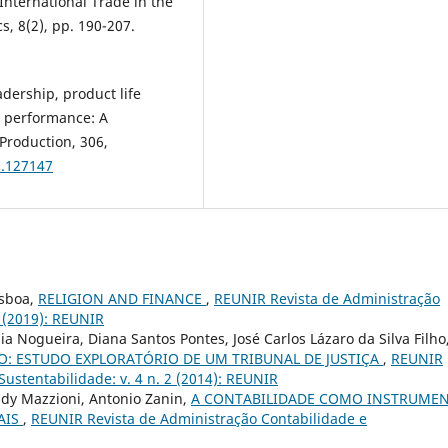
International Trade in the
s, 8(2), pp. 190-207.
adership, product life
l performance: A
Production, 306,
1.127147
isboa,
RELIGION AND FINANCE
,
REUNIR Revista de Administração
1 (2019): REUNIR
ia Nogueira, Diana Santos Pontes, José Carlos Lázaro da Silva Filho
O: ESTUDO EXPLORATÓRIO DE UM TRIBUNAL DE JUSTIÇA
,
REUNIR
ustentabilidade: v. 4 n. 2 (2014): REUNIR
ady Mazzioni, Antonio Zanin,
A CONTABILIDADE COMO INSTRUME
AIS
,
REUNIR Revista de Administração Contabilidade e