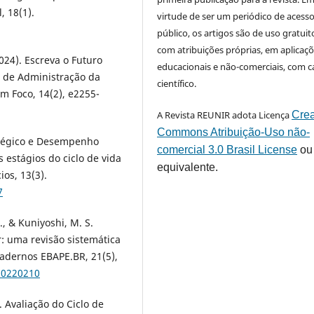
, 18(1).
virtude de ser um periódico de acess
público, os artigos são de uso gratuit
com atribuições próprias, em aplicaç
2024). Escreva o Futuro
educacionais e não-comerciais, com c
s de Administração da
científico.
m Foco, 14(2), e2255-
A Revista REUNIR adota Licença
Crea
Commons Atribuição-Uso não-
tratégico e Desempenho
comercial 3.0 Brasil License
ou
estágios do ciclo de vida
equivalente.
ios, 13(3).
7
L., & Kuniyoshi, M. S.
: uma revisão sistemática
Cadernos EBAPE.BR, 21(5),
20220210
. Avaliação do Ciclo de