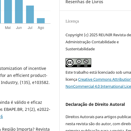
Resenhas de Livros
Licença
Copyright (c) 2025 REUNIR Revista d
Administração Contabilidade e
Sustentabilidade
ustomization of incentive
Este trabalho está licenciado sob um
or an efficient product-
licença
Creative Commons Attribution
 Industry, (135), e103582.
NonCommercial 4.0 International Lic
inda é válido e eficaz
Declaração de Direito Autoral
 EBAPE.BR, 21(2), e2022-
16
Direitos Autorais para artigos public
nesta revista são do autor, com direit
 A Região Importa? Revista
primeira publicação para a revista. E