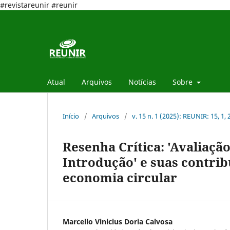
#revistareunir #reunir
Atual
Arquivos
Notícias
Sobre
Início
/
Arquivos
/
v. 15 n. 1 (2025): REUNIR: 15, 1,
Resenha Crítica: 'Avaliaçã
Introdução' e suas contrib
economia circular
Marcello Vinicius Doria Calvosa