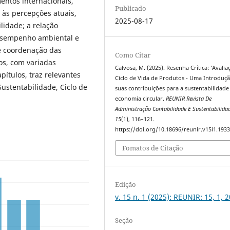
entos internacionais,
Publicado
 às percepções atuais,
2025-08-17
lidade; a relação
 desempenho ambiental e
de coordenação das
Como Citar
os, com variadas
Calvosa, M. (2025). Resenha Crítica: ’Avali
pítulos, traz relevantes
Ciclo de Vida de Produtos - Uma Introduçã
Sustentabilidade, Ciclo de
suas contribuições para a sustentabilidade
economia circular.
REUNIR Revista De
Administração Contabilidade E Sustentabilida
15
(1), 116–121.
https://doi.org/10.18696/reunir.v15i1.193
Fomatos de Citação
Edição
v. 15 n. 1 (2025): REUNIR: 15, 1, 
Seção