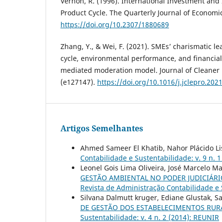
Vernon, R. (1996). International Investment and 
Product Cycle. The Quarterly Journal of Economic
https://doi.org/10.2307/1880689
Zhang, Y., & Wei, F. (2021). SMEs’ charismatic le
cycle, environmental performance, and financia
mediated moderation model. Journal of Cleaner 
(e127147).
https://doi.org/10.1016/j.jclepro.202
Artigos Semelhantes
Ahmed Sameer El Khatib, Nahor Plácido L
Contabilidade e Sustentabilidade: v. 9 n. 
Leonel Gois Lima Oliveira, José Marcelo Ma
GESTÃO AMBIENTAL NO PODER JUDICIÁRI
Revista de Administração Contabilidade e S
Silvana Dalmutt kruger, Ediane Glustak, S
DE GESTÃO DOS ESTABELECIMENTOS RUR
Sustentabilidade: v. 4 n. 2 (2014): REUNIR