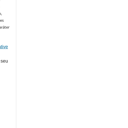
o
o,
ões
aráter
tive
 seu