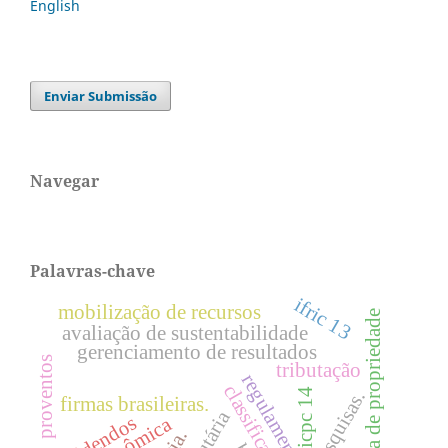
English
Enviar Submissão
Navegar
Palavras-chave
ifric 13
mobilização de recursos
estrutura de propriedade
avaliação de sustentabilidade
gerenciamento de resultados
proventos
tributação
regulamentação
classificação
icpc 14
pesquisas.
firmas brasileiras.
dividendos