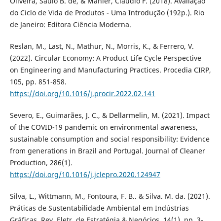
Oliveira, Saulo B. de, & Mahler, Claudio F. (2018). Avaliação
do Ciclo de Vida de Produtos - Uma Introdução (192p.). Rio
de Janeiro: Editora Ciência Moderna.
Reslan, M., Last, N., Mathur, N., Morris, K., & Ferrero, V.
(2022). Circular Economy: A Product Life Cycle Perspective
on Engineering and Manufacturing Practices. Procedia CIRP,
105, pp. 851-858.
https://doi.org/10.1016/j.procir.2022.02.141
Severo, E., Guimarães, J. C., & Dellarmelin, M. (2021). Impact
of the COVID-19 pandemic on environmental awareness,
sustainable consumption and social responsibility: Evidence
from generations in Brazil and Portugal. Journal of Cleaner
Production, 286(1).
https://doi.org/10.1016/j.jclepro.2020.124947
Silva, L., Wittmann, M., Fontoura, F. B.. & Silva. M. da. (2021).
Práticas de Sustentabilidade Ambiental em Indústrias
Gráficas. Rev. Eletr. de Estratégia & Negócios, 14(1), pp. 3-