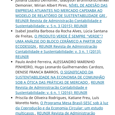
Juliana Lobato Demonier, Gladyson Brommonschenkel
Demonier, Mirian Albert Pires,
NÍVEL DE ADESÃO DAS
EMPRESAS ATUANTES NO MERCADO CAPIXABA AO
MODELO DE RELATÓRIO DE SUSTENTABILIDADE GRI
,
REUNIR Revista de Administração Contabilidade e
Sustentabilidade: v. 5 n. 3 (2015): REUNIR
Isabel Joselita Barbosa da Rocha Alves, Lúcia Santana
de Freitas,
O PRODUTO VERDE É SEMPRE “VERDE”?
UMA ANÁLISE DO BLOCO CERÂMICO A PARTIR DO
ECODESIGN
,
REUNIR Revista de Administração
Contabilidade e Sustentabilidade: v. 3 n. 1 (2013):
REUNIR
Paulo André Ferreira, ALESSANDRO MARINHO
PINHEIRO, Hugo Leonardo Guilhernandes Cardozo,
DENISE FRANCA BARROS,
O SIGNIFICADO DA
SUSTENTABILIDADE NA ECONOMIA DE COMUNHÃO
SOB A ÓTICA DAS PRÁTICAS DE MERCADO
,
REUNIR
Revista de Administração Contabilidade e
Sustentabilidade: v. 6 n. 1 (2016): REUNIR
Priscila de Oliveira Rodrigues, Katiane Freu, Luís
Moretto Neto,
O Programa Mesa Brasil-SESC sob à luz
da Coprodução e da Economia Circular: um estudo
multicasos
,
REUNIR Revista de Administração