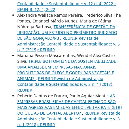
Contabilidade e Sustentabilidade: v. 12 n. 4 (2022):
REUNIR: 12, 4, 2022
Alexandre Wállace Ramos Pereira, Frederico Silva Thé
Pontes, Emanoel Márcio Nunes, Maria de Fátima
Nóbrega Barbosa,
TRANSFERÊNCIA DE GESTÃO DA
IRRIGAÇÃO: UM ESTUDO NO PERÍMETRO IRRIGADO
DE SÃO GONÇALO/PB
,
REUNIR Revista de
Administração Contabilidade e Sustentabilidade: v. 5
n. 2 (2015): REUNIR
Mariana Pessoa Mascarenhas, Wendel Alex Castro
Silva,
TRIPLE BOTTOM LINE DA SUSTENTABILIDADE
UMA ANÁLISE EM EMPRESAS NACIONAIS
PRODUTORAS DE ÓLEOS E GORDURAS VEGETAIS E
ANIMAIS
,
REUNIR Revista de Administração
Contabilidade e Sustentabilidade: v. 3 n. 1 (2013):
REUNIR
Robério Dantas de França, Paulo Aguiar Monte,
AS
EMPRESAS BRASILEIRAS DE CAPITAL FECHADO SÃO
MAIS AGRESSIVAS EM SUAS EFFECTIVE TAX RATE (ETR)
DO QUE AS DE CAPITAL ABERTO?
,
REUNIR Revista de
Administração Contabilidade e Sustentabilidade: v. 8
n. 1 (2018): REUNIR