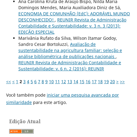
Ana Carolina Kruta de Araújo Bispo, Nilda Maria
Domingos Mendes, Maria Auxiliadora Diniz de Sá,
ECONOMIA DE COMUNHÃO (EdC): ADORÁVEL MUNDO
DESCONHECIDO!
,
REUNIR Revista de Administração
Contabilidade e Sustentabilidade: v. 3 n. 3 (2013):
EDIÇÃO ESPECIAL
Marivânia Rufato da Silva, Wilson Itamar Godoy,
Sandro Cesar Bortoluzzi,
Avaliação de
sustentabilidade na agricultura familiar: seleção e
análise bibliométrica de publicações nacionais
,
REUNIR Revista de Administração Contabilidade e
Sustentabilidade: v. 6 n. 2 (2016): REUNIR
<<
<
1
2
3
4
5
6
7
8
9
10
11
12
13
14
15
16
17
18
19
20
>
>>
Você também pode
iniciar uma pesquisa avançada por
similaridade
para este artigo.
Edição Atual