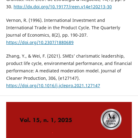
30.
http://dx.doi.org/10.19177/reen.v14e120213-30
Vernon, R. (1996). International Investment and
International Trade in the Product Cycle. The Quarterly
Journal of Economics, 8(2), pp. 190-207.
https://doi.org/10.2307/1880689
Zhang, Y., & Wei, F. (2021). SMEs’ charismatic leadership,
product life cycle, environmental performance, and financial
performance: A mediated moderation model. Journal of
Cleaner Production, 306, (e127147).
https://doi.org/10.1016/j.jclepro.2021.127147