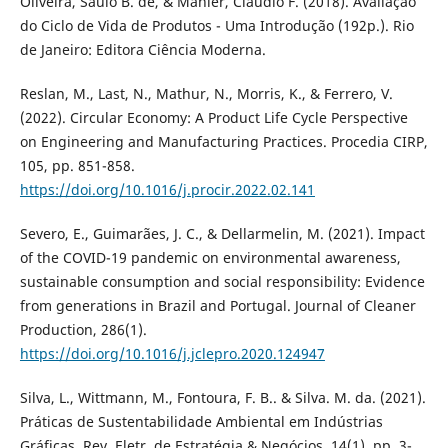
Oliveira, Saulo B. de, & Mahler, Claudio F. (2018). Avaliação
do Ciclo de Vida de Produtos - Uma Introdução (192p.). Rio
de Janeiro: Editora Ciência Moderna.
Reslan, M., Last, N., Mathur, N., Morris, K., & Ferrero, V.
(2022). Circular Economy: A Product Life Cycle Perspective
on Engineering and Manufacturing Practices. Procedia CIRP,
105, pp. 851-858.
https://doi.org/10.1016/j.procir.2022.02.141
Severo, E., Guimarães, J. C., & Dellarmelin, M. (2021). Impact
of the COVID-19 pandemic on environmental awareness,
sustainable consumption and social responsibility: Evidence
from generations in Brazil and Portugal. Journal of Cleaner
Production, 286(1).
https://doi.org/10.1016/j.jclepro.2020.124947
Silva, L., Wittmann, M., Fontoura, F. B.. & Silva. M. da. (2021).
Práticas de Sustentabilidade Ambiental em Indústrias
Gráficas. Rev. Eletr. de Estratégia & Negócios, 14(1), pp. 3-