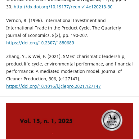
30.
http://dx.doi.org/10.19177/reen.v14e120213-30
Vernon, R. (1996). International Investment and
International Trade in the Product Cycle. The Quarterly
Journal of Economics, 8(2), pp. 190-207.
https://doi.org/10.2307/1880689
Zhang, Y., & Wei, F. (2021). SMEs’ charismatic leadership,
product life cycle, environmental performance, and financial
performance: A mediated moderation model. Journal of
Cleaner Production, 306, (e127147).
https://doi.org/10.1016/j.jclepro.2021.127147