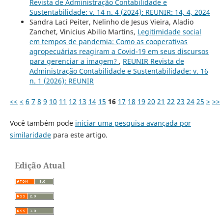
Revista de Administração Contabilidade e
Sustentabilidade: v. 14 n. 4 (2024): REUNIR: 14, 4, 2024
Sandra Laci Peiter, Nelinho de Jesus Vieira, Aladio
Zanchet, Vinicius Abilio Martins,
Legitimidade social
em tempos de pandemia: Como as cooperativas
agropecuárias reagiram a Covid-19 em seus discursos
para gerenciar a imagem?
,
REUNIR Revista de
Administração Contabilidade e Sustentabilidade: v. 16
n. 1 (2026): REUNIR
<<
<
6
7
8
9
10
11
12
13
14
15
16
17
18
19
20
21
22
23
24
25
>
>>
Você também pode
iniciar uma pesquisa avançada por
similaridade
para este artigo.
Edição Atual