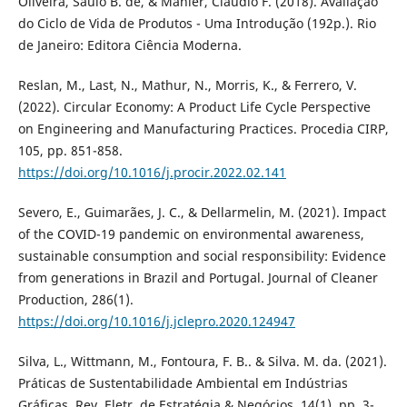
Oliveira, Saulo B. de, & Mahler, Claudio F. (2018). Avaliação
do Ciclo de Vida de Produtos - Uma Introdução (192p.). Rio
de Janeiro: Editora Ciência Moderna.
Reslan, M., Last, N., Mathur, N., Morris, K., & Ferrero, V.
(2022). Circular Economy: A Product Life Cycle Perspective
on Engineering and Manufacturing Practices. Procedia CIRP,
105, pp. 851-858.
https://doi.org/10.1016/j.procir.2022.02.141
Severo, E., Guimarães, J. C., & Dellarmelin, M. (2021). Impact
of the COVID-19 pandemic on environmental awareness,
sustainable consumption and social responsibility: Evidence
from generations in Brazil and Portugal. Journal of Cleaner
Production, 286(1).
https://doi.org/10.1016/j.jclepro.2020.124947
Silva, L., Wittmann, M., Fontoura, F. B.. & Silva. M. da. (2021).
Práticas de Sustentabilidade Ambiental em Indústrias
Gráficas. Rev. Eletr. de Estratégia & Negócios, 14(1), pp. 3-