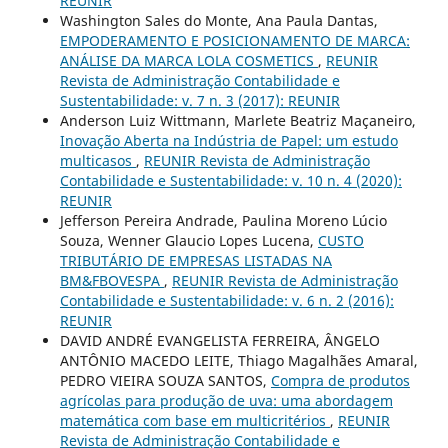
REUNIR
Washington Sales do Monte, Ana Paula Dantas,
EMPODERAMENTO E POSICIONAMENTO DE MARCA:
ANÁLISE DA MARCA LOLA COSMETICS
,
REUNIR
Revista de Administração Contabilidade e
Sustentabilidade: v. 7 n. 3 (2017): REUNIR
Anderson Luiz Wittmann, Marlete Beatriz Maçaneiro,
Inovação Aberta na Indústria de Papel: um estudo
multicasos
,
REUNIR Revista de Administração
Contabilidade e Sustentabilidade: v. 10 n. 4 (2020):
REUNIR
Jefferson Pereira Andrade, Paulina Moreno Lúcio
Souza, Wenner Glaucio Lopes Lucena,
CUSTO
TRIBUTÁRIO DE EMPRESAS LISTADAS NA
BM&FBOVESPA
,
REUNIR Revista de Administração
Contabilidade e Sustentabilidade: v. 6 n. 2 (2016):
REUNIR
DAVID ANDRÉ EVANGELISTA FERREIRA, ÂNGELO
ANTÔNIO MACEDO LEITE, Thiago Magalhães Amaral,
PEDRO VIEIRA SOUZA SANTOS,
Compra de produtos
agrícolas para produção de uva: uma abordagem
matemática com base em multicritérios
,
REUNIR
Revista de Administração Contabilidade e