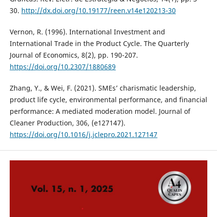
30.
http://dx.doi.org/10.19177/reen.v14e120213-30
Vernon, R. (1996). International Investment and
International Trade in the Product Cycle. The Quarterly
Journal of Economics, 8(2), pp. 190-207.
https://doi.org/10.2307/1880689
Zhang, Y., & Wei, F. (2021). SMEs’ charismatic leadership,
product life cycle, environmental performance, and financial
performance: A mediated moderation model. Journal of
Cleaner Production, 306, (e127147).
https://doi.org/10.1016/j.jclepro.2021.127147