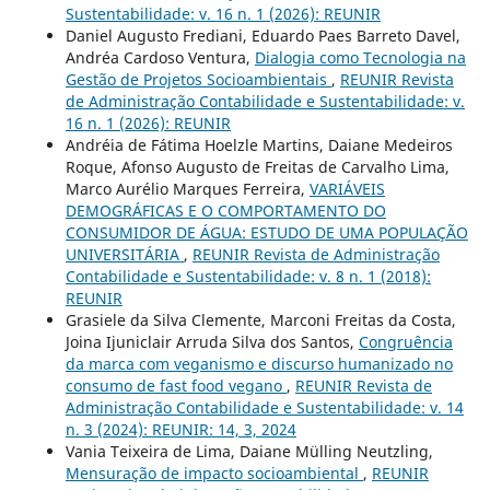
Sustentabilidade: v. 16 n. 1 (2026): REUNIR
Daniel Augusto Frediani, Eduardo Paes Barreto Davel,
Andréa Cardoso Ventura,
Dialogia como Tecnologia na
Gestão de Projetos Socioambientais
,
REUNIR Revista
de Administração Contabilidade e Sustentabilidade: v.
16 n. 1 (2026): REUNIR
Andréia de Fátima Hoelzle Martins, Daiane Medeiros
Roque, Afonso Augusto de Freitas de Carvalho Lima,
Marco Aurélio Marques Ferreira,
VARIÁVEIS
DEMOGRÁFICAS E O COMPORTAMENTO DO
CONSUMIDOR DE ÁGUA: ESTUDO DE UMA POPULAÇÃO
UNIVERSITÁRIA
,
REUNIR Revista de Administração
Contabilidade e Sustentabilidade: v. 8 n. 1 (2018):
REUNIR
Grasiele da Silva Clemente, Marconi Freitas da Costa,
Joina Ijuniclair Arruda Silva dos Santos,
Congruência
da marca com veganismo e discurso humanizado no
consumo de fast food vegano
,
REUNIR Revista de
Administração Contabilidade e Sustentabilidade: v. 14
n. 3 (2024): REUNIR: 14, 3, 2024
Vania Teixeira de Lima, Daiane Mülling Neutzling,
Mensuração de impacto socioambiental
,
REUNIR