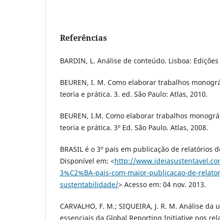
Referências
BARDIN, L. Análise de conteúdo. Lisboa: Edições 
BEUREN, I. M. Como elaborar trabalhos monográ
teoria e prática. 3. ed. São Paulo: Atlas, 2010.
BEUREN, I.M. Como elaborar trabalhos monográf
teoria e prática. 3º Ed. São Paulo. Atlas, 2008.
BRASIL é o 3º país em publicação de relatórios d
Disponível em: <
http://www.ideiasustentavel.co
3%C2%BA-pais-com-maior-publicacao-de-relator
sustentabilidade/
> Acesso em: 04 nov. 2013.
CARVALHO, F. M.; SIQUEIRA, J. R. M. Análise da u
essenciais da Global Reporting Initiative nos rel