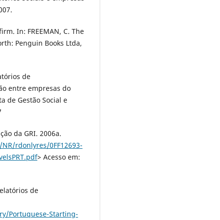
007.
firm. In: FREEMAN, C. The
rth: Penguin Books Ltda,
atórios de
ão entre empresas do
ta de Gestão Social e
7
ção da GRI. 2006a.
g/NR/rdonlyres/0FF12693-
velsPRT.pdf
> Acesso em:
elatórios de
ry/Portuquese-Starting-