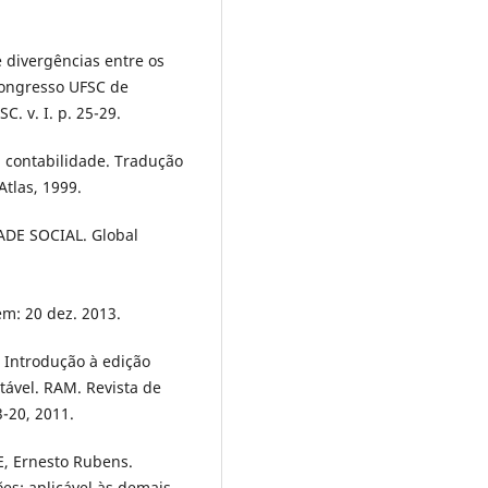
e divergências entre os
 Congresso UFSC de
C. v. I. p. 25-29.
a contabilidade. Tradução
Atlas, 1999.
DE SOCIAL. Global
em: 20 dez. 2013.
. Introdução à edição
tável. RAM. Revista de
3-20, 2011.
E, Ernesto Rubens.
es: aplicável às demais