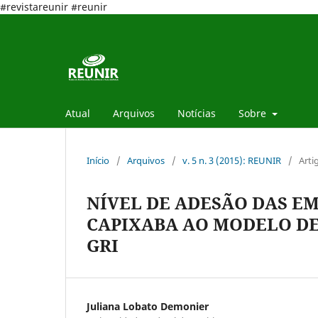
#revistareunir #reunir
Atual
Arquivos
Notícias
Sobre
Início
/
Arquivos
/
v. 5 n. 3 (2015): REUNIR
/
Arti
NÍVEL DE ADESÃO DAS E
CAPIXABA AO MODELO DE
GRI
Juliana Lobato Demonier