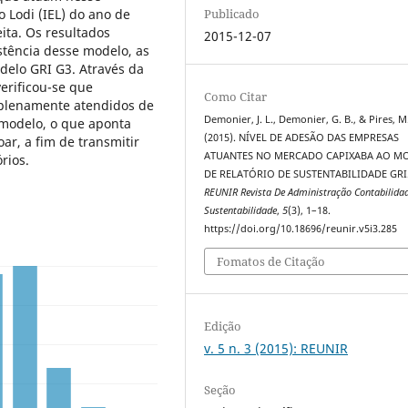
o Lodi (IEL) do ano de
Publicado
ita. Os resultados
2015-12-07
tência desse modelo, as
elo GRI G3. Através da
verificou-se que
Como Citar
plenamente atendidos de
Demonier, J. L., Demonier, G. B., & Pires, M
 modelo, o que aponta
(2015). NÍVEL DE ADESÃO DAS EMPRESAS
ar, a fim de transmitir
ATUANTES NO MERCADO CAPIXABA AO M
rios.
DE RELATÓRIO DE SUSTENTABILIDADE GRI
REUNIR Revista De Administração Contabilida
Sustentabilidade
,
5
(3), 1–18.
https://doi.org/10.18696/reunir.v5i3.285
Fomatos de Citação
Edição
v. 5 n. 3 (2015): REUNIR
Seção