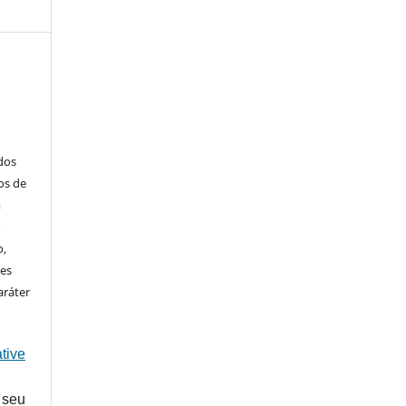
ados
os de
m
o
o,
ões
aráter
tive
 seu