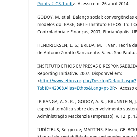
Points-2-G3.1.pdf
>. Acesso em: 26 abril 2014.
GODOY, M. et al. Balanço social: convergências 
modelos do IBASE, GRI E Instituto ETHOS. In: I
Controladoria e Finanças, 2007, Florianópolis: UFS
HENDRICKSEN, E. S.; BREDA, M. F. Van. Teoria d
de Antonio Zoratto Sanvicente. 5. ed. São Paulo: 
INSTITUTO ETHOS EMPRESAS E RESPONSABILIDA
Reporting Initiative. 2007. Disponível em:
<
http://www.ethos.org.br/DesktopDefault.aspx?
TabID=4200&Alias=Ethos&Lang=pt-BR
>. Acesso 
IPIRANGA, A. S. R. ; GODOY, A. S. ; BRUNSTEIN, J
especial temática sobre desenvolvimento susten
Administração Mackenzie (Impresso), v. 12, p. 1
IUDÍCIBUS, Sérgio de; MARTINS, Eliseu; GELBCK
Manual de contabilidade das sociedades por açõ