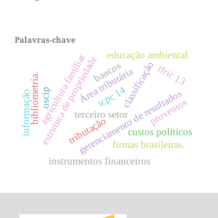
Palavras-chave
educação ambiental.
agricultura familiar
estrutura de propriedade
classificação
bancos
ifric 13
Área tributária
bibliometria.
icpc 14
oscip
gerenciamento de resultados
informação
proventos
terceiro setor
tributação
custos políticos
firmas brasileiras.
instrumentos financeiros