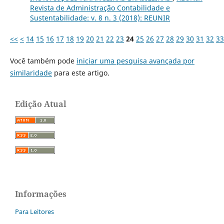
Revista de Administração Contabilidade e
Sustentabilidade: v. 8 n. 3 (2018): REUNIR
<<
<
14
15
16
17
18
19
20
21
22
23
24
25
26
27
28
29
30
31
32
33
Você também pode
iniciar uma pesquisa avançada por
similaridade
para este artigo.
Edição Atual
Informações
Para Leitores