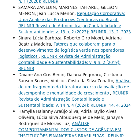
n. 1 (2020): REUNIR
SAMARA ZANEDIN, MARINES TAFFAREL, GELSON
MENON, Jean Lucca Menon,
Reputação Corporativa:
Uma Análise das Produções Científicas no Brasil
,
REUNIR Revista de Administração Contabilidade e
Sustentabilidade: v. 13 n. 2 (2023): REUNIR: 13, 2, 2023
Sinara Lúcia Barboza, Roberto Giro Moori, Adriana
Beatriz Madeira,
Fatores que colaboram para o
desenvolvimento da logística verde nos operadores
logísticos
,
REUNIR Revista de Administração
Contabilidade e Sustentabilidade: v. 9 n. 2 (2019):
REUNIR
Daiane Ana Gris Benin, Daiana Pegoraro, Cristiano
Sausen Soares, Vinícius Costa da Silva Zonatto,
Análise
de um fragmento da literatura acerca da avaliação de
desempenho e mentalidade de crescimento
,
REUNIR
Revista de Administração Contabilidade e
Sustentabilidade: v. 14 n. 4 (2024): REUNIR: 14, 4, 2024
Hamylla Haianny Araújo Silva, Ádria Tayllo Alves
Oliveira, Lúcia Silva Albuquerque de Melo, Janayna
Rodrigues de Morais Luz,
ANÁLISE
COMPORTAMENTAL DOS CUSTOS DE AGÊNCIA EM
INSTITUIÇÕES FINANCEIRAS BRASILEIRAS
,
REUNIR