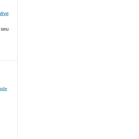
tive
 seu
dade