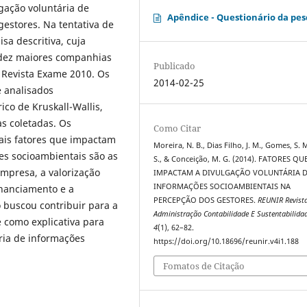
gação voluntária de
Apêndice - Questionário da pes
estores. Na tentativa de
sa descritiva, cuja
 dez maiores companhias
Publicado
a Revista Exame 2010. Os
2014-02-25
e analisados
ico de Kruskall-Wallis,
s coletadas. Os
Como Citar
ais fatores que impactam
Moreira, N. B., Dias Filho, J. M., Gomes, S. 
es socioambientais são as
S., & Conceição, M. G. (2014). FATORES QU
mpresa, a valorização
IMPACTAM A DIVULGAÇÃO VOLUNTÁRIA 
INFORMAÇÕES SOCIOAMBIENTAIS NA
inanciamento e a
PERCEPÇÃO DOS GESTORES.
REUNIR Revist
 buscou contribuir para a
Administração Contabilidade E Sustentabilida
e como explicativa para
4
(1), 62–82.
ria de informações
https://doi.org/10.18696/reunir.v4i1.188
Fomatos de Citação