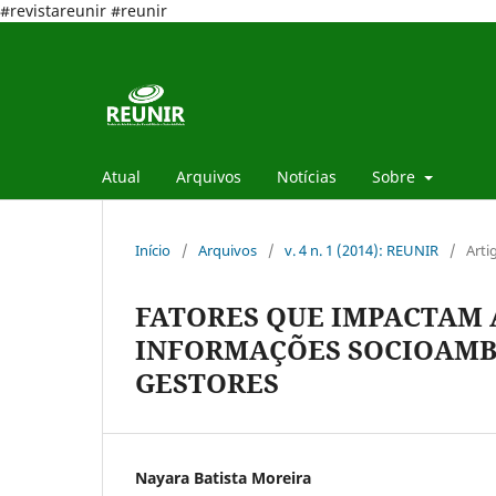
#revistareunir #reunir
Atual
Arquivos
Notícias
Sobre
Início
/
Arquivos
/
v. 4 n. 1 (2014): REUNIR
/
Arti
FATORES QUE IMPACTAM 
INFORMAÇÕES SOCIOAMBI
GESTORES
Nayara Batista Moreira