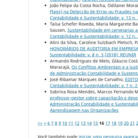
João Felipe da Costa Rocha, Odilanei Mora
Flags) na Detecção de Erros ou Fraudes 
Contabilidade e Sustentabilidade: v. 13 n. 
Taísa Schefer Roveda, Maria Margarete Bac
Sausen,
Sustentabilidade em cervejarias 
Contabilidade e Sustentabilidade: v. 12 n. 
Alini da Silva, Caroline Sulzbach Pletsch,
HONORÁRIOS DE AUDITORIA EM EMPRESA
Sustentabilidade: v. 8 n. 3 (2018): REUNIR
Armando Rodrigues de Melo, Gláucio Costa
Maracajá,
Os Conflitos Ambientais e a Jus
de Administração Contabilidade e Sustenta
José Ribamar Marques de Carvalho,
EDITOR
Contabilidade e Sustentabilidade: v. 7 n. 
Sabrina Rosa Mendes, Marcos Fernando Ma
professor-gestor sobre capacitação e de
Administração Contabilidade e Sustentabil
Aprendizagem nas Organizações
<<
<
6
7
8
9
10
11
12
13
14
15
16
17
18
19
20
21
Você também pode
iniciar uma pesquisa avança