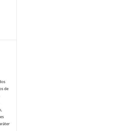
ados
os de
m
o
o,
ões
aráter