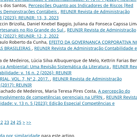
is dos Santos,
Percepções Quanto aos Indicadores de Riscos (Red
nas Demonstrações Contábeis
,
REUNIR Revista de Administração
3 (2023): REUNIR: 13, 3, 2023
cin Brizolla, Daniel Knebel Baggio, Juliana da Fonseca Capssa Lim
artesanais no Rio Grande do Sul
,
REUNIR Revista de Administração
2 (2022): REUNIR: 12, 2, 2022
 Paulo Roberto da Cunha,
EFEITO DA GOVERNANÇA CORPORATIVA N
S BRASILEIRAS
,
REUNIR Revista de Administração Contabilidade e
 de Medeiros, Lúcia Silva Albuquerque de Melo, Kettrin Farias Be
tiça Ambiental: Uma Revisão Sistemática da Literatura
,
REUNIR Rev
bilidade: v. 16 n. 2 (2026): REUNIR
IAL, VOL. 7, Nº 2, 2017.
,
REUNIR Revista de Administração
2 (2017): REUNIR
chado de Medeiros, Maria Teresa Pires Costa,
A percepção do
senvolvimento de competências gerenciais na UFRN
,
REUNIR Revist
idade: v. 13 n. 5 (2023): Edição Especial Competências e
22
23
24
25
>
>>
da por similaridade
para este artigo.