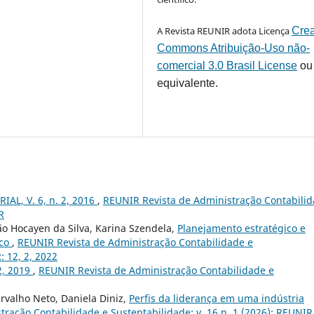
A Revista REUNIR adota Licença
Crea
Commons Atribuição-Uso não-
comercial 3.0 Brasil License
ou
equivalente.
IAL, V. 6, n. 2, 2016
,
REUNIR Revista de Administração Contabili
R
o Hocayen da Silva, Karina Szendela,
Planejamento estratégico e
ico
,
REUNIR Revista de Administração Contabilidade e
: 12, 2, 2022
.2, 2019
,
REUNIR Revista de Administração Contabilidade e
arvalho Neto, Daniela Diniz,
Perfis da liderança em uma indústria
ração Contabilidade e Sustentabilidade: v. 16 n. 1 (2026): REUNIR