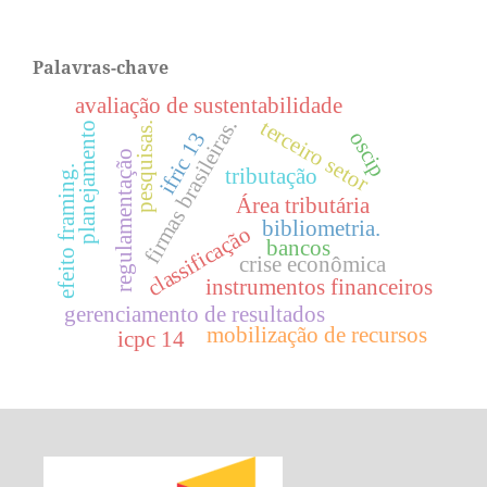
Palavras-chave
avaliação de sustentabilidade
firmas brasileiras.
terceiro setor
pesquisas.
planejamento
oscip
ifric 13
regulamentação
efeito framing.
tributação
Área tributária
bibliometria.
classificação
bancos
crise econômica
instrumentos financeiros
gerenciamento de resultados
mobilização de recursos
icpc 14