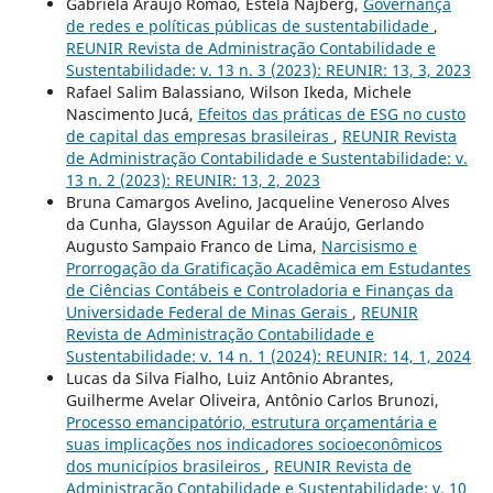
Gabriela Araújo Romão, Estela Najberg,
Governança
de redes e políticas públicas de sustentabilidade
,
REUNIR Revista de Administração Contabilidade e
Sustentabilidade: v. 13 n. 3 (2023): REUNIR: 13, 3, 2023
Rafael Salim Balassiano, Wilson Ikeda, Michele
Nascimento Jucá,
Efeitos das práticas de ESG no custo
de capital das empresas brasileiras
,
REUNIR Revista
de Administração Contabilidade e Sustentabilidade: v.
13 n. 2 (2023): REUNIR: 13, 2, 2023
Bruna Camargos Avelino, Jacqueline Veneroso Alves
da Cunha, Glaysson Aguilar de Araújo, Gerlando
Augusto Sampaio Franco de Lima,
Narcisismo e
Prorrogação da Gratificação Acadêmica em Estudantes
de Ciências Contábeis e Controladoria e Finanças da
Universidade Federal de Minas Gerais
,
REUNIR
Revista de Administração Contabilidade e
Sustentabilidade: v. 14 n. 1 (2024): REUNIR: 14, 1, 2024
Lucas da Silva Fialho, Luiz Antônio Abrantes,
Guilherme Avelar Oliveira, Antônio Carlos Brunozi,
Processo emancipatório, estrutura orçamentária e
suas implicações nos indicadores socioeconômicos
dos municípios brasileiros
,
REUNIR Revista de
Administração Contabilidade e Sustentabilidade: v. 10