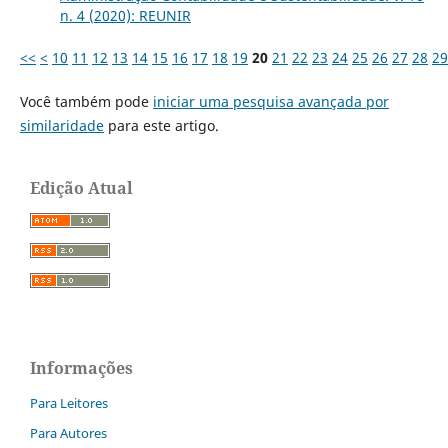
n. 4 (2020): REUNIR
<<
<
10
11
12
13
14
15
16
17
18
19
20
21
22
23
24
25
26
27
28
29
Você também pode
iniciar uma pesquisa avançada por
similaridade
para este artigo.
Edição Atual
Informações
Para Leitores
Para Autores