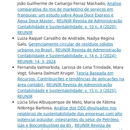
João Guilherme de Camargo Ferraz Machado,
Análise
comparativa do mix de marketing de serviços em
franquias: um estudo sobre Água Doce Express e
Água Doce Master
,
REUNIR Revista de Administração
Contabilidade e Sustentabilidade: v. 10 n. 4 (2020):
REUNIR
Luiza Raquel Carvalho de Andrade, Nadya Regina
Galo,
Gerenciamento circular de resíduos sólidos
urbanos no Brasil
,
REUNIR Revista de Administração
Contabilidade e Sustentabilidade: v. 14 n. 3 (2024):
REUNIR: 14, 3, 2024
Fernanda Valmorbida, Larissa de Lima Trindade, Mara
Vogt, Silvana Dalmutt Kruger,
Teoria Baseada em
Recursos: Contribuições e tendências de aplicações na
área contábil
,
REUNIR Revista de Administração
Contabilidade e Sustentabilidade: v. 15 n. 3 (2025):
REUNIR
Lúcia Silva Albuquerque de Melo, Maria de Fátima
Nóbrega Barbosa,
Análise dos ODS divulgados nos
relatórios de sustentabilidade das empresas com alto
potencial poluidor, integrantes do setor de Petróleo,
Gás e Biocombustível da B3
,
REUNIR Revista de