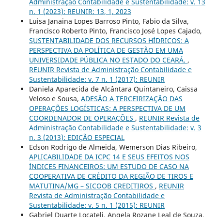
Administração Contabilidade e Sustentabilidade: v. 13
n. 1 (2023): REUNIR: 13, 1, 2023
Luisa Janaina Lopes Barroso Pinto, Fabio da Silva,
Francisco Roberto Pinto, Francisco José Lopes Cajado,
SUSTENTABILIDADE DOS RECURSOS HÍDRICOS: A
PERSPECTIVA DA POLÍTICA DE GESTÃO EM UMA
UNIVERSIDADE PÚBLICA NO ESTADO DO CEARÁ.
,
REUNIR Revista de Administração Contabilidade e
Sustentabilidade: v. 7 n. 1 (2017): REUNIR
Daniela Aparecida de Alcântara Quintaneiro, Caissa
Veloso e Sousa,
ADESÃO A TERCEIRIZAÇÃO DAS
OPERAÇÕES LOGÍSTICAS: A PERSPECTIVA DE UM
COORDENADOR DE OPERAÇÕES
,
REUNIR Revista de
Administração Contabilidade e Sustentabilidade: v. 3
n. 3 (2013): EDIÇÃO ESPECIAL
Edson Rodrigo de Almeida, Wemerson Dias Ribeiro,
APLICABILIDADE DA ICPC 14 E SEUS EFEITOS NOS
ÍNDICES FINANCEIROS: UM ESTUDO DE CASO NA
COOPERATIVA DE CRÉDITO DA REGIÃO DE TIROS E
MATUTINA/MG – SICOOB CREDITIROS
,
REUNIR
Revista de Administração Contabilidade e
Sustentabilidade: v. 5 n. 1 (2015): REUNIR
Gabriel Duarte Locateli, Angela Rozane Leal de Souza,