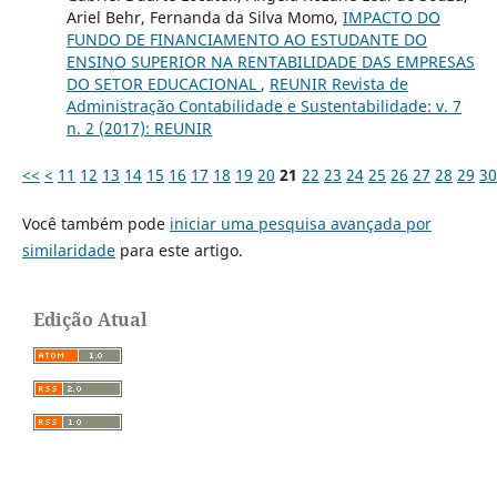
Ariel Behr, Fernanda da Silva Momo,
IMPACTO DO
FUNDO DE FINANCIAMENTO AO ESTUDANTE DO
ENSINO SUPERIOR NA RENTABILIDADE DAS EMPRESAS
DO SETOR EDUCACIONAL
,
REUNIR Revista de
Administração Contabilidade e Sustentabilidade: v. 7
n. 2 (2017): REUNIR
<<
<
11
12
13
14
15
16
17
18
19
20
21
22
23
24
25
26
27
28
29
30
Você também pode
iniciar uma pesquisa avançada por
similaridade
para este artigo.
Edição Atual