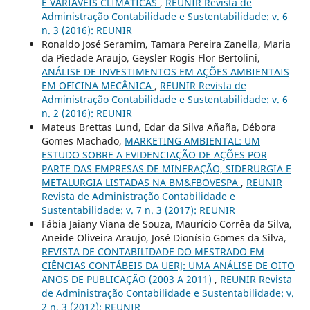
E VARIÁVEIS CLIMÁTICAS
,
REUNIR Revista de
Administração Contabilidade e Sustentabilidade: v. 6
n. 3 (2016): REUNIR
Ronaldo José Seramim, Tamara Pereira Zanella, Maria
da Piedade Araujo, Geysler Rogis Flor Bertolini,
ANÁLISE DE INVESTIMENTOS EM AÇÕES AMBIENTAIS
EM OFICINA MECÂNICA
,
REUNIR Revista de
Administração Contabilidade e Sustentabilidade: v. 6
n. 2 (2016): REUNIR
Mateus Brettas Lund, Edar da Silva Añaña, Débora
Gomes Machado,
MARKETING AMBIENTAL: UM
ESTUDO SOBRE A EVIDENCIAÇÃO DE AÇÕES POR
PARTE DAS EMPRESAS DE MINERAÇÃO, SIDERURGIA E
METALURGIA LISTADAS NA BM&FBOVESPA
,
REUNIR
Revista de Administração Contabilidade e
Sustentabilidade: v. 7 n. 3 (2017): REUNIR
Fábia Jaiany Viana de Souza, Maurício Corrêa da Silva,
Aneide Oliveira Araujo, José Dionísio Gomes da Silva,
REVISTA DE CONTABILIDADE DO MESTRADO EM
CIÊNCIAS CONTÁBEIS DA UERJ: UMA ANÁLISE DE OITO
ANOS DE PUBLICAÇÃO (2003 A 2011)
,
REUNIR Revista
de Administração Contabilidade e Sustentabilidade: v.
2 n. 3 (2012): REUNIR