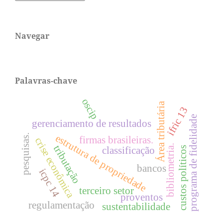
Navegar
Palavras-chave
oscip
Área tributária
ifric 13
programa de fidelidade
gerenciamento de resultados
pesquisas.
estrutura de propriedade
firmas brasileiras.
crise econômica
bibliometria.
tributação
custos políticos
classificação
bancos
icpc 14
terceiro setor
proventos
regulamentação
sustentabilidade