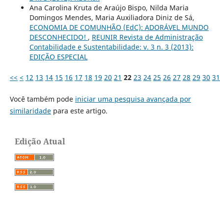
Ana Carolina Kruta de Araújo Bispo, Nilda Maria
Domingos Mendes, Maria Auxiliadora Diniz de Sá,
ECONOMIA DE COMUNHÃO (EdC): ADORÁVEL MUNDO
DESCONHECIDO!
,
REUNIR Revista de Administração
Contabilidade e Sustentabilidade: v. 3 n. 3 (2013):
EDIÇÃO ESPECIAL
<<
<
12
13
14
15
16
17
18
19
20
21
22
23
24
25
26
27
28
29
30
31
Você também pode
iniciar uma pesquisa avançada por
similaridade
para este artigo.
Edição Atual