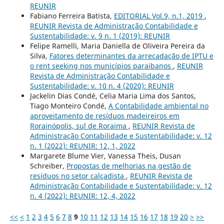
REUNIR
Fabiano Ferreira Batista,
EDITORIAL Vol.9, n.1, 2019
,
REUNIR Revista de Administração Contabilidade e
Sustentabilidade: v. 9 n. 1 (2019): REUNIR
Felipe Ramelli, Maria Daniella de Oliveira Pereira da
Silva,
Fatores determinantes da arrecadação de IPTU e
o rent seeking nos municípios paraibanos
,
REUNIR
Revista de Administração Contabilidade e
Sustentabilidade: v. 10 n. 4 (2020): REUNIR
Jackelin Dias Condé, Celia Maria Lima dos Santos,
Tiago Monteiro Condé,
A Contabilidade ambiental no
aproveitamento de resíduos madeireiros em
Rorainópolis, sul de Roraima
,
REUNIR Revista de
Administração Contabilidade e Sustentabilidade: v. 12
n. 1 (2022): REUNIR: 12, 1, 2022
Margarete Blume Vier, Vanessa Theis, Dusan
Schreiber,
Propostas de melhorias na gestão de
resíduos no setor calçadista
,
REUNIR Revista de
Administração Contabilidade e Sustentabilidade: v. 12
n. 4 (2022): REUNIR: 12, 4, 2022
<<
<
1
2
3
4
5
6
7
8
9
10
11
12
13
14
15
16
17
18
19
20
>
>>