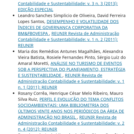
Contabilidade e Sustentabilidade: v. 3 n. 3 (2013):
EDIÇÃO ESPECIAL
Leandro Sanches Simplicio de Oliveira, David Ferreira
Lopes Santos,
DESEMPENHO E VOLATILIDADE DOS
ÍNDICES DE GOVERNANÇA CORPORATIVA DA
BM&FBOVESPA
,
REUNIR Revista de Administração
Contabilidade e Sustentabilidade: v. 1 n. 2 (2011):
REUNIR
Maria dos Remédios Antunes Magalhães, Alexandra
Vieira Batista, Rosiele Fernandes Pinto, Sérgio Luíz do
Amaral Moretti,
ANÁLISE NO TURISMO DE EVENTOS
SOB A PERSPECTIVA DO PLANEJAMENTO, ESTRATÉGIA
E SUSTENTABILIDADE
,
REUNIR Revista de
Administração Contabilidade e Sustentabilidade: v. 1
n. 1 (2011): REUNIR
Rosany Corrêa, Henrique César Melo Ribeiro, Mauro
Silva Ruiz,
PERFIL E EVOLUÇÃO DO TEMA CONFLITOS
SOCIOAMBIENTAIS: UMA BIBLIOMETRIA DOS
ÚLTIMOS VINTE ANOS NOS PERIÓDICOS DA ÁREA DE
ADMINISTRAÇÃO NO BRASIL
,
REUNIR Revista de
Administração Contabilidade e Sustentabilidade: v. 2
n. 4 (2012): REUNIR