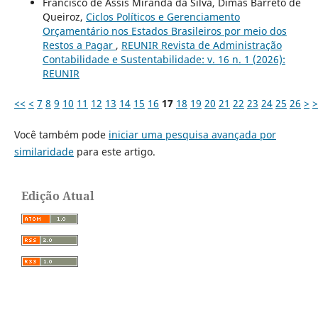
Francisco de Assis Miranda da Silva, Dimas Barrêto de
Queiroz,
Ciclos Políticos e Gerenciamento
Orçamentário nos Estados Brasileiros por meio dos
Restos a Pagar
,
REUNIR Revista de Administração
Contabilidade e Sustentabilidade: v. 16 n. 1 (2026):
REUNIR
<<
<
7
8
9
10
11
12
13
14
15
16
17
18
19
20
21
22
23
24
25
26
>
>
Você também pode
iniciar uma pesquisa avançada por
similaridade
para este artigo.
Edição Atual