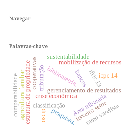
Navegar
Palavras-chave
sustentabilidade
cooperativas
mobilização de recursos
estrutura de propriedade
tributação
bibliometria.
ifric 13
bancos
agricultura familiar
icpc 14
comparabilidade
gerenciamento de resultados
Área tributária
crise econômica
terceiro setor
ramo varejista
classificação
pesquisas.
oscip