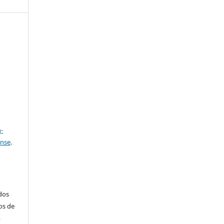
e
a
-
ense
.
ados
os de
m