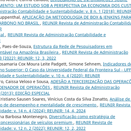
MENTO: UM ESTUDO SOB A PERSPECTIVA DA ECONOMIA DOS CUS
stração Contabilidade e Sustentabilidade: v. 8 n. 1 (2018): REUNI
 Ruppenthal,
APLICAÇÃO DA METODOLOGIA DE BOX & JENKINS PAR
CARBONO NO BRASIL
,
REUNIR Revista de Administração Contabilid
R
ial
,
REUNIR Revista de Administração Contabilidade e
R
, Paes-de-Souza,
Estrutura da Rede de Pesquisadores em
ntável na Amazônia Brasileira
,
REUNIR Revista de Administração
3 (2022): REUNIR: 12, 3, 2022
osamaria Cox Moura Leite Padgett, Simone Sehnem,
Indicadores d
ino Superior: O Caso da Universidade Federal da Fronteira Sul - UF
dade e Sustentabilidade: v. 10 n. 4 (2020): REUNIR
o, Caissa Veloso e Sousa,
ADESÃO A TERCEIRIZAÇÃO DAS OPERAÇ
ORDENADOR DE OPERAÇÕES
,
REUNIR Revista de Administração
3 (2013): EDIÇÃO ESPECIAL
ristiano Sausen Soares, Vinícius Costa da Silva Zonatto,
Análise d
ação de desempenho e mentalidade de crescimento
,
REUNIR Revista
dade: v. 14 n. 4 (2024): REUNIR: 14, 4, 2024
lina Barbosa Montenegro,
Diversificação como estratégia de
concessionárias de veículos premium
,
REUNIR Revista de
dade: v. 12 n. 2 (2022): REUNIR: 12, 2, 2022