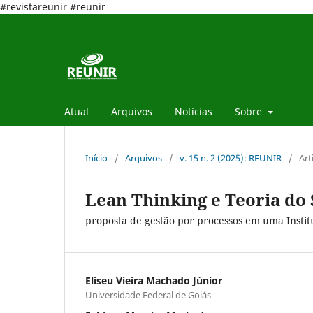
#revistareunir #reunir
Atual
Arquivos
Notícias
Sobre
Início
/
Arquivos
/
v. 15 n. 2 (2025): REUNIR
/
Art
Lean Thinking e Teoria do
proposta de gestão por processos em uma Instit
Eliseu Vieira Machado Júnior
Universidade Federal de Goiás