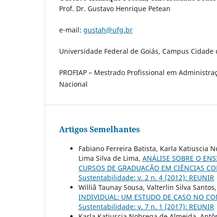
Prof. Dr. Gustavo Henrique Petean
e-mail:
gustah@ufg.br
Universidade Federal de Goiás, Campus Cidade 
PROFIAP – Mestrado Profissional em Administra
Nacional
Artigos Semelhantes
Fabiano Ferreira Batista, Karla Katiuscia
Lima Silva de Lima,
ANÁLISE SOBRE O ENS
CURSOS DE GRADUAÇÃO EM CIÊNCIAS C
Sustentabilidade: v. 2 n. 4 (2012): REUNIR
Williã Taunay Sousa, Valterlin Silva Santos
INDIVIDUAL: UM ESTUDO DE CASO NO CO
Sustentabilidade: v. 7 n. 1 (2017): REUNIR
Karla Katiuscia Nobrega de Almeida, Ant