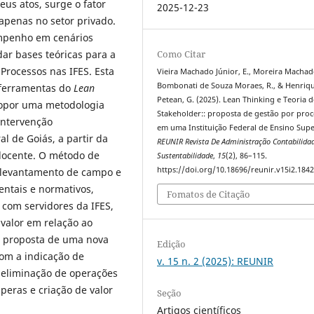
us atos, surge o fator
2025-12-23
apenas no setor privado.
empenho em cenários
Como Citar
dar bases teóricas para a
Processos nas IFES. Esta
Vieira Machado Júnior, E., Moreira Machado
Bombonati de Souza Moraes, R., & Henriq
e ferramentas do
Lean
Petean, G. (2025). Lean Thinking e Teoria 
ropor uma metodologia
Stakeholder:: proposta de gestão por proc
intervenção
em uma Instituição Federal de Ensino Supe
l de Goiás, a partir da
REUNIR Revista De Administração Contabilida
 docente. O método de
Sustentabilidade
,
15
(2), 86–115.
https://doi.org/10.18696/reunir.v15i2.184
o levantamento de campo e
ntais e normativos,
Fomatos de Citação
s com servidores da IFES,
 valor em relação ao
a proposta de uma nova
Edição
om a indicação de
v. 15 n. 2 (2025): REUNIR
, eliminação de operações
eras e criação de valor
Seção
Artigos científicos