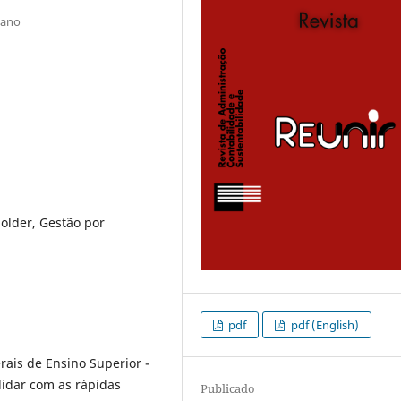
iano
older, Gestão por
pdf
pdf (English)
rais de Ensino Superior -
lidar com as rápidas
Publicado