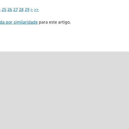
4
25
26
27
28
29
>
>>
da por similaridade
para este artigo.