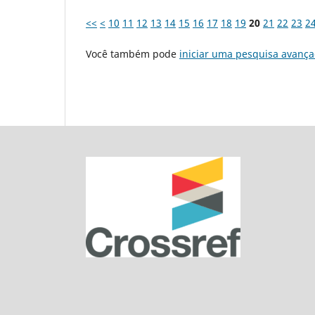
<<
<
10
11
12
13
14
15
16
17
18
19
20
21
22
23
2
Você também pode
iniciar uma pesquisa avança