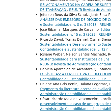
RELACIONAMENTOS NA CADEIA DE SUPRI
DE TRANSAÇÃO
,
REUNIR Revista de Admini
Jéferson Réus da Silva Schulz, Janis Elisa
ANÁLISE DAS EMISSÕES DE DIÓXIDO DE 
e Sustentabilidade: v. 8 n. 3 (2018): REUNI
José Ribamar Marques de Carvalho,
Editor
Sustentabilidade: v. 15 n. 3 (2025): REUNI
Ricardo David, Tomás Daniel, Osmar Siena
Sustentabilidade e Desenvolvimento Suste
Contabilidade e Sustentabilidade: v. 12 n. 
Josiane Weber, Nelson Santos Machado, R
Sustentabilidade para Instituições de Ens
REUNIR Revista de Administração Contabili
Daniela Aparecida de Alcântara Quintaneir
LOGÍSTICAS: A PERSPECTIVA DE UM CO
Contabilidade e Sustentabilidade: v. 3 n. 
Daiane Ana Gris Benin, Daiana Pegoraro, C
fragmento da literatura acerca da avali
Administração Contabilidade e Sustentabili
César Ricardo Maia de Vasconcelos, Caro
desenvolvimento: o caso de um grupo de 
Administração Contabilidade e Sustentabili