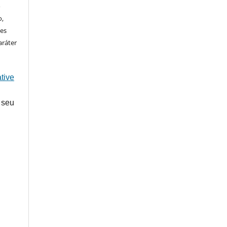
o
o,
ões
aráter
tive
 seu