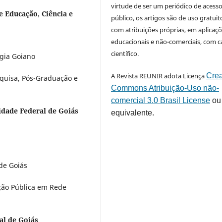
virtude de ser um periódico de acess
e Educação, Ciência e
público, os artigos são de uso gratuit
com atribuições próprias, em aplicaç
educacionais e não-comerciais, com c
científico.
ogia Goiano
A Revista REUNIR adota Licença
Crea
quisa, Pós-Graduação e
Commons Atribuição-Uso não-
comercial 3.0 Brasil License
ou
idade Federal de Goiás
equivalente.
de Goiás
ção Pública em Rede
al de Goiás