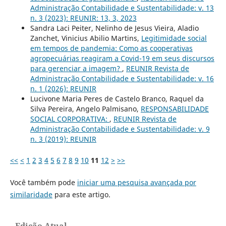
Administração Contabilidade e Sustentabilidade: v. 13
n. 3 (2023): REUNIR: 13, 3, 2023
Sandra Laci Peiter, Nelinho de Jesus Vieira, Aladio
Zanchet, Vinicius Abilio Martins,
Legitimidade social
em tempos de pandemia: Como as cooperativas
agropecuárias reagiram a Covid-19 em seus discursos
para gerenciar a imagem?
,
REUNIR Revista de
Administração Contabilidade e Sustentabilidade: v. 16
n. 1 (2026): REUNIR
Lucivone Maria Peres de Castelo Branco, Raquel da
Silva Pereira, Angelo Palmisano,
RESPONSABILIDADE
SOCIAL CORPORATIVA:
,
REUNIR Revista de
Administração Contabilidade e Sustentabilidade: v. 9
n. 3 (2019): REUNIR
<<
<
1
2
3
4
5
6
7
8
9
10
11
12
>
>>
Você também pode
iniciar uma pesquisa avançada por
similaridade
para este artigo.