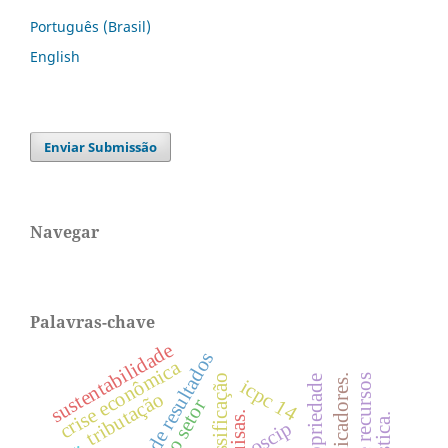
Português (Brasil)
English
Enviar Submissão
Navegar
Palavras-chave
sustentabilidade
crise econômica
classificação
icpc 14
tributação
oscip