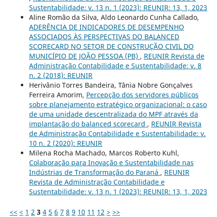
Sustentabilidade: v. 13 n. 1 (2023): REUNIR: 13, 1, 2023
Aline Romão da Silva, Aldo Leonardo Cunha Callado,
ADERÊNCIA DE INDICADORES DE DESEMPENHO
ASSOCIADOS ÀS PERSPECTIVAS DO BALANCED
SCORECARD NO SETOR DE CONSTRUÇÃO CIVIL DO
MUNICÍPIO DE JOÃO PESSOA (PB)
,
REUNIR Revista de
Administração Contabilidade e Sustentabilidade: v. 8
n. 2 (2018): REUNIR
Herivânio Torres Bandeira, Tânia Nobre Gonçalves
Ferreira Amorim,
Percepção dos servidores públicos
sobre planejamento estratégico organizacional: o caso
de uma unidade descentralizada do MPF através da
implantação do balanced scorecard
,
REUNIR Revista
de Administração Contabilidade e Sustentabilidade: v.
10 n. 2 (2020): REUNIR
Milena Rocha Machado, Marcos Roberto Kuhl,
Colaboração para Inovação e Sustentabilidade nas
Indústrias de Transformação do Paraná
,
REUNIR
Revista de Administração Contabilidade e
Sustentabilidade: v. 13 n. 1 (2023): REUNIR: 13, 1, 2023
<<
<
1
2
3
4
5
6
7
8
9
10
11
12
>
>>