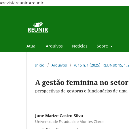
#revistareunir #reunir
Atual
Arquivos
Notícias
Sobre
Início
/
Arquivos
/
v. 15 n. 1 (2025): REUNIR: 15, 1,
A gestão feminina no seto
perspectivas de gestoras e funcionários de uma
June Marize Castro Silva
Universidade Estadual de Montes Claros