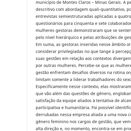
município de Montes Claros – Minas Gerais. A pe
descritivo com abordagem quali-quantitativo, p
entrevistas semiestruturadas aplicadas a quatro
questionários para cinquenta e sete colaborado
mulheres gestoras demonstraram que se sentem
pelo nível hierárquico e pelas atribuições de g
Em suma, as gestoras inseridas nesse âmbito o
considerar privilegiadas no que tange à percep
suas gestões em relação aos contextos divergen
por outras mulheres. Percebe-se que as mulhe
gestão enfrentam desafios diversos na rotina o
limitam somente a liderar trabalhadores do sex
Especificamente nesse contexto, elas mostraram
que vão além das questões de gênero, engloban
satisfação da equipe aliados à tentativa de alc
participativa e humanitária. Foi possível identif
derrubadas nessa empresa aliada a uma nova cu
gênero feminino nos cargos de gestão, que ve
alta direção e, no momento, encontra-se em pr