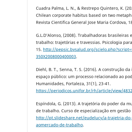
Cuadra Palma, L. N., & Restrepo Quintero, K. (20
Chilean corporate habitus based on two metapho
Revista Cientifica General Jose Maria Cordova, 18
G.L.D’Alonso, (2008). Trabalhadoras brasileiras 
trabalho: trajetórias e travessias. Psicologia pa
15.
http://pepsic.bvsalud.org/scielo.php?script=
350X2008000400003
.
Diehl, B. T., Senna, T. S. (2016). A construção d
espaço público: um processo relacionado ao pod
Humanidades, Fortaleza, 31(1), 23-41.
https://periodicos.unifor.br/rh/article/view/483
Espíndola, G. (2013). A trajetória do poder da m
de trabalho. Curso de especialização em gestão
http://pt.slideshare.net/eudelucy/a-trajetria-d
aomercado-de-trabalho
.