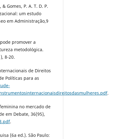
., & Gomes, P. A. T. D. P.
izacional: um estudo
neo em Administração,9
e pode promover a
atureza metodológica.
), 8-20.
internacionais de Direitos
de Políticas para as
tude-
nstrumentosinternacionaisdireitosdasmulheres.pdf
.
ão feminina no mercado de
úde em Debate, 36(95),
3.pdf
.
uisa (6a ed.). São Paulo: