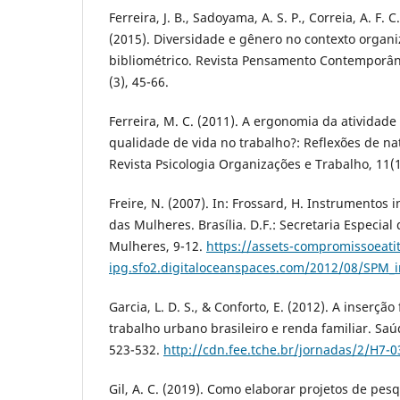
Ferreira, J. B., Sadoyama, A. S. P., Correia, A. F. C
(2015). Diversidade e gênero no contexto organ
bibliométrico. Revista Pensamento Contemporâ
(3), 45-66.
Ferreira, M. C. (2011). A ergonomia da atividad
qualidade de vida no trabalho?: Reflexões de n
Revista Psicologia Organizações e Trabalho, 11(1
Freire, N. (2007). In: Frossard, H. Instrumentos 
das Mulheres. Brasília. D.F.: Secretaria Especial 
Mulheres, 9-12.
https://assets-compromissoeati
ipg.sfo2.digitaloceanspaces.com/2012/08/SPM_i
Garcia, L. D. S., & Conforto, E. (2012). A inserç
trabalho urbano brasileiro e renda familiar. Sa
523-532.
http://cdn.fee.tche.br/jornadas/2/H7-0
Gil, A. C. (2019). Como elaborar projetos de pesq