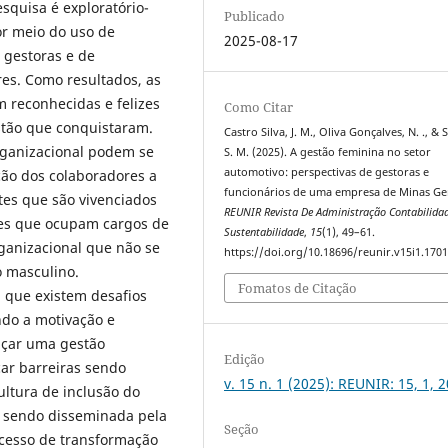
squisa é exploratório-
Publicado
or meio do uso de
2025-08-17
 gestoras e de
res. Como resultados, as
 reconhecidas e felizes
Como Citar
estão que conquistaram.
Castro Silva, J. M., Oliva Gonçalves, N. ., & 
rganizacional podem se
S. M. (2025). A gestão feminina no setor
automotivo: perspectivas de gestoras e
ção dos colaboradores a
funcionários de uma empresa de Minas Ger
tes que são vivenciados
REUNIR Revista De Administração Contabilida
res que ocupam cargos de
Sustentabilidade
,
15
(1), 49–61.
rganizacional que não se
https://doi.org/10.18696/reunir.v15i1.170
o masculino.
Fomatos de Citação
 que existem desafios
do a motivação e
ançar uma gestão
Edição
icar barreiras sendo
v. 15 n. 1 (2025): REUNIR: 15, 1, 
ltura de inclusão do
m sendo disseminada pela
Seção
ocesso de transformação