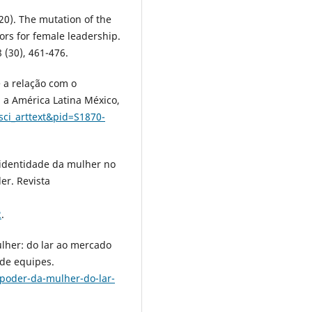
20). The mutation of the
rs for female leadership.
 (30), 461-476.
e a relação com o
ra a América Latina México,
sci_arttext&pid=S1870-
a identidade da mulher no
er. Revista
2
.
ulher: do lar ao mercado
 de equipes.
o-poder-da-mulher-do-lar-