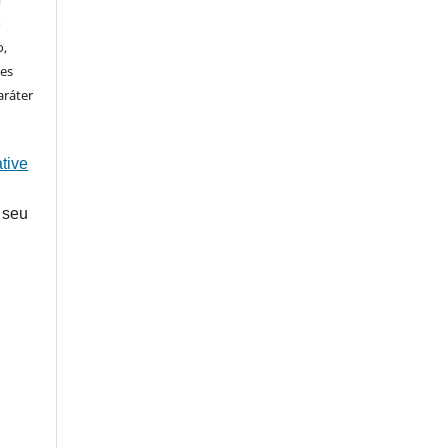
o
o,
ões
aráter
tive
 seu