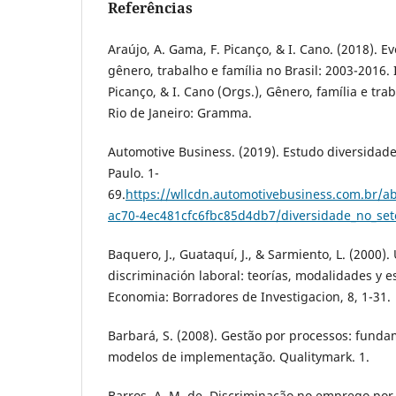
Referências
Araújo, A. Gama, F. Picanço, & I. Cano. (2018). 
gênero, trabalho e família no Brasil: 2003-2016. 
Picanço, & I. Cano (Orgs.), Gênero, família e trab
Rio de Janeiro: Gramma.
Automotive Business. (2019). Estudo diversidade
Paulo. 1-
69.
https://wllcdn.automotivebusiness.com.br/ab
ac70-4ec481cfc6fbc85d4db7/diversidade_no_set
Baquero, J., Guataquí, J., & Sarmiento, L. (2000).
discriminación laboral: teorías, modalidades y 
Economia: Borradores de Investigacion, 8, 1-31.
Barbará, S. (2008). Gestão por processos: funda
modelos de implementação. Qualitymark. 1.
Barros, A. M. de. Discriminação no emprego por 