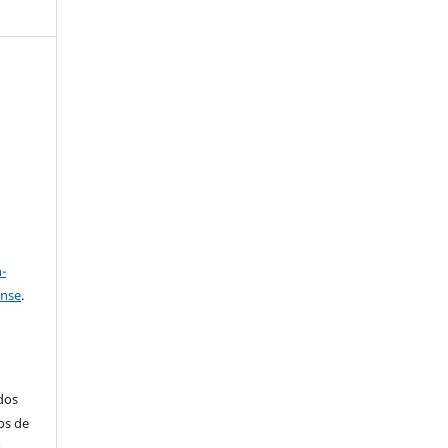
e
a
-
ense
.
ados
os de
m