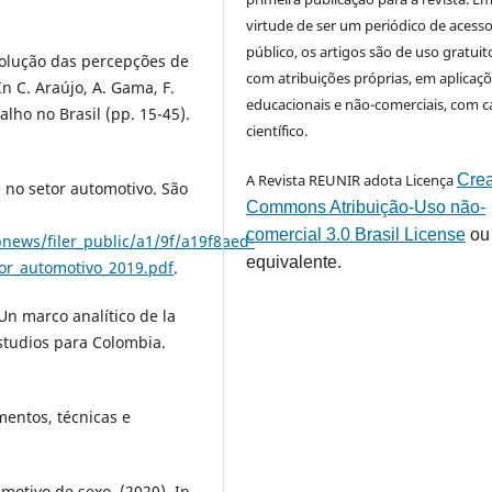
virtude de ser um periódico de acess
público, os artigos são de uso gratuit
Evolução das percepções de
com atribuições próprias, em aplicaç
In C. Araújo, A. Gama, F.
educacionais e não-comerciais, com c
alho no Brasil (pp. 15-45).
científico.
A Revista REUNIR adota Licença
Crea
 no setor automotivo. São
Commons Atribuição-Uso não-
comercial 3.0 Brasil License
ou
news/filer_public/a1/9f/a19f8aed-
equivalente.
or_automotivo_2019.pdf
.
 Un marco analítico de la
estudios para Colombia.
mentos, técnicas e
motivo de sexo. (2020). In