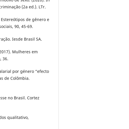
criminação (2a ed.). LTr.
s: Estereótipos de gênero e
ociais, 90, 45-69.
ração. Iesde Brasil SA.
. (2017). Mulheres em
, 36.
alarial por género “efecto
nas de Colômbia.
sse no Brasil. Cortez
dos qualitativo,