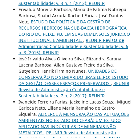
Sustentabilidade: v. 3 n. 1 (2013): REUNIR
Erivaldo Moreira Barbosa, Maria de Fátima Nóbrega
Barbosa, Soahd Arruda Rached Farias, José Dantas
Neto,
ESTUDO DA POLÍTICA E DA GESTÃO DE
RECURSOS HÍDRICOS NA SUB-BACIA HIDROGRÁFICA
DO RIO DO PEIXE, PB, EM SUAS DIMENSÕES JURÍDICO
INSTITUCIONAL E AMBIENTAL.
,
REUNIR Revista de
Administração Contabilidade e Sustentabilidade: v. 6
n. 3 (2016): REUNIR
José Irivaldo Alves Oliveira Silva, Elizandra Sarana
Lucena Barbosa, Allan Gustavo Freire da Silva,
Gutyelson Henrik Firmino Nunes,
UNIDADES DE
CONSERVAÇÃO NO SEMIÁRIDO BRASILEIRO: ESTUDO
DA GESTÃO DESSES ESPAÇOS PRESERVADOS
,
REUNIR
Revista de Administração Contabilidade e
Sustentabilidade: v. 7 n. 2 (2017): REUNIR
Ivaneide Ferreira Farias, Jackeline Lucas Souza, Miguel
Carioca Neto, Liliane Maria Ramalho de Castro
Siqueira,
ALICERCE À MENSURAÇÃO DAS AUTUAÇÕES
AMBIENTAIS NO ESTADO DO CEARÁ: UM ESTUDO
APLICADO NAS INDÚSTRIAS DE MINERAIS NÃO
METÁLICOS
,
REUNIR Revista de Administração