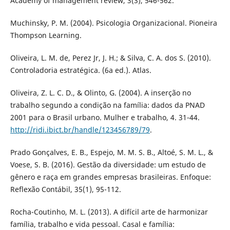
Academy of management review, 3(3), 546-562.
Muchinsky, P. M. (2004). Psicologia Organizacional. Pioneira
Thompson Learning.
Oliveira, L. M. de, Perez Jr, J. H.; & Silva, C. A. dos S. (2010).
Controladoria estratégica. (6a ed.). Atlas.
Oliveira, Z. L. C. D., & Olinto, G. (2004). A inserção no
trabalho segundo a condição na família: dados da PNAD
2001 para o Brasil urbano. Mulher e trabalho, 4. 31-44.
http://ridi.ibict.br/handle/123456789/79
.
Prado Gonçalves, E. B., Espejo, M. M. S. B., Altoé, S. M. L., &
Voese, S. B. (2016). Gestão da diversidade: um estudo de
gênero e raça em grandes empresas brasileiras. Enfoque:
Reflexão Contábil, 35(1), 95-112.
Rocha-Coutinho, M. L. (2013). A difícil arte de harmonizar
família, trabalho e vida pessoal. Casal e família: