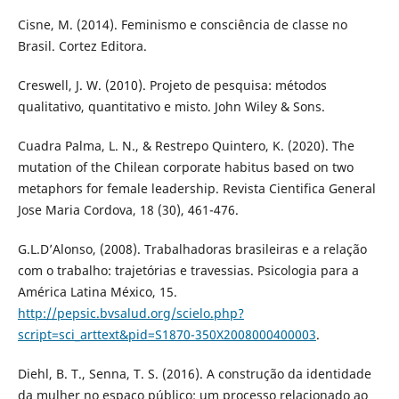
Cisne, M. (2014). Feminismo e consciência de classe no
Brasil. Cortez Editora.
Creswell, J. W. (2010). Projeto de pesquisa: métodos
qualitativo, quantitativo e misto. John Wiley & Sons.
Cuadra Palma, L. N., & Restrepo Quintero, K. (2020). The
mutation of the Chilean corporate habitus based on two
metaphors for female leadership. Revista Cientifica General
Jose Maria Cordova, 18 (30), 461-476.
G.L.D’Alonso, (2008). Trabalhadoras brasileiras e a relação
com o trabalho: trajetórias e travessias. Psicologia para a
América Latina México, 15.
http://pepsic.bvsalud.org/scielo.php?
script=sci_arttext&pid=S1870-350X2008000400003
.
Diehl, B. T., Senna, T. S. (2016). A construção da identidade
da mulher no espaço público: um processo relacionado ao