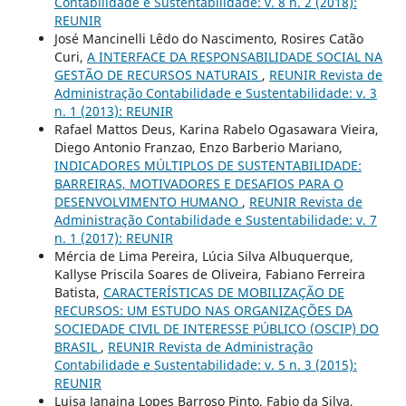
Contabilidade e Sustentabilidade: v. 8 n. 2 (2018):
REUNIR
José Mancinelli Lêdo do Nascimento, Rosires Catão
Curi,
A INTERFACE DA RESPONSABILIDADE SOCIAL NA
GESTÃO DE RECURSOS NATURAIS
,
REUNIR Revista de
Administração Contabilidade e Sustentabilidade: v. 3
n. 1 (2013): REUNIR
Rafael Mattos Deus, Karina Rabelo Ogasawara Vieira,
Diego Antonio Franzao, Enzo Barberio Mariano,
INDICADORES MÚLTIPLOS DE SUSTENTABILIDADE:
BARREIRAS, MOTIVADORES E DESAFIOS PARA O
DESENVOLVIMENTO HUMANO
,
REUNIR Revista de
Administração Contabilidade e Sustentabilidade: v. 7
n. 1 (2017): REUNIR
Mércia de Lima Pereira, Lúcia Silva Albuquerque,
Kallyse Priscila Soares de Oliveira, Fabiano Ferreira
Batista,
CARACTERÍSTICAS DE MOBILIZAÇÃO DE
RECURSOS: UM ESTUDO NAS ORGANIZAÇÕES DA
SOCIEDADE CIVIL DE INTERESSE PÚBLICO (OSCIP) DO
BRASIL
,
REUNIR Revista de Administração
Contabilidade e Sustentabilidade: v. 5 n. 3 (2015):
REUNIR
Luisa Janaina Lopes Barroso Pinto, Fabio da Silva,