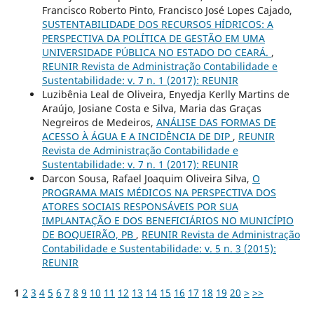
Francisco Roberto Pinto, Francisco José Lopes Cajado,
SUSTENTABILIDADE DOS RECURSOS HÍDRICOS: A
PERSPECTIVA DA POLÍTICA DE GESTÃO EM UMA
UNIVERSIDADE PÚBLICA NO ESTADO DO CEARÁ.
,
REUNIR Revista de Administração Contabilidade e
Sustentabilidade: v. 7 n. 1 (2017): REUNIR
Luzibênia Leal de Oliveira, Enyedja Kerlly Martins de
Araújo, Josiane Costa e Silva, Maria das Graças
Negreiros de Medeiros,
ANÁLISE DAS FORMAS DE
ACESSO À ÁGUA E A INCIDÊNCIA DE DIP
,
REUNIR
Revista de Administração Contabilidade e
Sustentabilidade: v. 7 n. 1 (2017): REUNIR
Darcon Sousa, Rafael Joaquim Oliveira Silva,
O
PROGRAMA MAIS MÉDICOS NA PERSPECTIVA DOS
ATORES SOCIAIS RESPONSÁVEIS POR SUA
IMPLANTAÇÃO E DOS BENEFICIÁRIOS NO MUNICÍPIO
DE BOQUEIRÃO, PB
,
REUNIR Revista de Administração
Contabilidade e Sustentabilidade: v. 5 n. 3 (2015):
REUNIR
1
2
3
4
5
6
7
8
9
10
11
12
13
14
15
16
17
18
19
20
>
>>