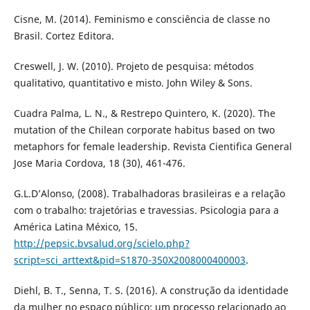
Cisne, M. (2014). Feminismo e consciência de classe no
Brasil. Cortez Editora.
Creswell, J. W. (2010). Projeto de pesquisa: métodos
qualitativo, quantitativo e misto. John Wiley & Sons.
Cuadra Palma, L. N., & Restrepo Quintero, K. (2020). The
mutation of the Chilean corporate habitus based on two
metaphors for female leadership. Revista Cientifica General
Jose Maria Cordova, 18 (30), 461-476.
G.L.D’Alonso, (2008). Trabalhadoras brasileiras e a relação
com o trabalho: trajetórias e travessias. Psicologia para a
América Latina México, 15.
http://pepsic.bvsalud.org/scielo.php?
script=sci_arttext&pid=S1870-350X2008000400003
.
Diehl, B. T., Senna, T. S. (2016). A construção da identidade
da mulher no espaço público: um processo relacionado ao