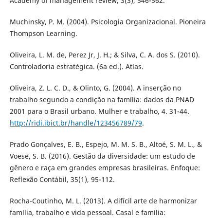
Academy of management review, 3(3), 546-562.
Muchinsky, P. M. (2004). Psicologia Organizacional. Pioneira
Thompson Learning.
Oliveira, L. M. de, Perez Jr, J. H.; & Silva, C. A. dos S. (2010).
Controladoria estratégica. (6a ed.). Atlas.
Oliveira, Z. L. C. D., & Olinto, G. (2004). A inserção no
trabalho segundo a condição na família: dados da PNAD
2001 para o Brasil urbano. Mulher e trabalho, 4. 31-44.
http://ridi.ibict.br/handle/123456789/79
.
Prado Gonçalves, E. B., Espejo, M. M. S. B., Altoé, S. M. L., &
Voese, S. B. (2016). Gestão da diversidade: um estudo de
gênero e raça em grandes empresas brasileiras. Enfoque:
Reflexão Contábil, 35(1), 95-112.
Rocha-Coutinho, M. L. (2013). A difícil arte de harmonizar
família, trabalho e vida pessoal. Casal e família: