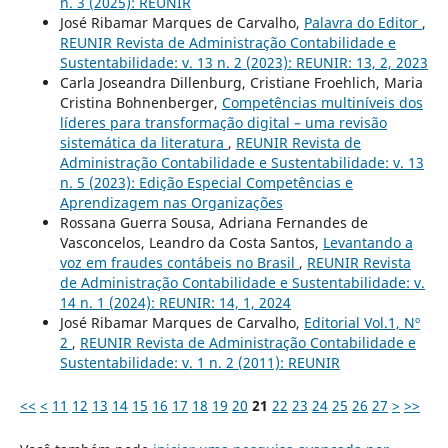
n. 3 (2025): REUNIR
José Ribamar Marques de Carvalho,
Palavra do Editor
,
REUNIR Revista de Administração Contabilidade e
Sustentabilidade: v. 13 n. 2 (2023): REUNIR: 13, 2, 2023
Carla Joseandra Dillenburg, Cristiane Froehlich, Maria
Cristina Bohnenberger,
Competências multiníveis dos
líderes para transformação digital – uma revisão
sistemática da literatura
,
REUNIR Revista de
Administração Contabilidade e Sustentabilidade: v. 13
n. 5 (2023): Edição Especial Competências e
Aprendizagem nas Organizações
Rossana Guerra Sousa, Adriana Fernandes de
Vasconcelos, Leandro da Costa Santos,
Levantando a
voz em fraudes contábeis no Brasil
,
REUNIR Revista
de Administração Contabilidade e Sustentabilidade: v.
14 n. 1 (2024): REUNIR: 14, 1, 2024
José Ribamar Marques de Carvalho,
Editorial Vol.1, Nº
2
,
REUNIR Revista de Administração Contabilidade e
Sustentabilidade: v. 1 n. 2 (2011): REUNIR
<<
<
11
12
13
14
15
16
17
18
19
20
21
22
23
24
25
26
27
>
>>