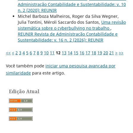
Administração Contabilidade e Sustentabilidade: v. 10
n. 2 (2020): REUNIR
Michel Barboza Malheiros, Roger da Silva Wegner,
Julia Tontini, Méroli Saccardo dos Santos,
Uma revisão
sistemática sobre o cyberbullying no trabalho
,
REUNIR Revista de Administração Contabilidade e
Sustentabilidade: v. 16 n. 2 (2026): REUNIR
<<
<
2
3
4
5
6
7
8
9
10
11
12
13
14
15
16
17
18
19
20
21
>
>>
Você também pode
iniciar uma pesquisa avançada por
similaridade
para este artigo.
Edição Atual