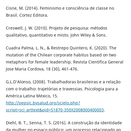
Cisne, M. (2014). Feminismo e consciência de classe no
Brasil. Cortez Editora.
Creswell, J. W. (2010). Projeto de pesquisa: métodos
qualitativo, quantitativo e misto. John Wiley & Sons.
Cuadra Palma, L. N., & Restrepo Quintero, K. (2020). The
mutation of the Chilean corporate habitus based on two
metaphors for female leadership. Revista Cientifica General
Jose Maria Cordova, 18 (30), 461-476.
G.L.D’Alonso, (2008). Trabalhadoras brasileiras e a relação
com o trabalho: trajetórias e travessias. Psicologia para a
América Latina México, 15.
http://pepsic.bvsalud.org/scielo.php?
script=sci_arttext&pid=S1870-350X2008000400003
.
Diehl, B. T., Senna, T. S. (2016). A construção da identidade
da mulher no espaço público: um processo relacionado ao