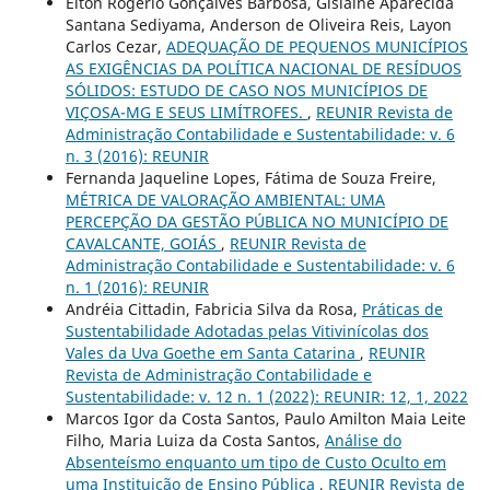
Elton Rogério Gonçalves Barbosa, Gislaine Aparecida
Santana Sediyama, Anderson de Oliveira Reis, Layon
Carlos Cezar,
ADEQUAÇÃO DE PEQUENOS MUNICÍPIOS
AS EXIGÊNCIAS DA POLÍTICA NACIONAL DE RESÍDUOS
SÓLIDOS: ESTUDO DE CASO NOS MUNICÍPIOS DE
VIÇOSA-MG E SEUS LIMÍTROFES.
,
REUNIR Revista de
Administração Contabilidade e Sustentabilidade: v. 6
n. 3 (2016): REUNIR
Fernanda Jaqueline Lopes, Fátima de Souza Freire,
MÉTRICA DE VALORAÇÃO AMBIENTAL: UMA
PERCEPÇÃO DA GESTÃO PÚBLICA NO MUNICÍPIO DE
CAVALCANTE, GOIÁS
,
REUNIR Revista de
Administração Contabilidade e Sustentabilidade: v. 6
n. 1 (2016): REUNIR
Andréia Cittadin, Fabricia Silva da Rosa,
Práticas de
Sustentabilidade Adotadas pelas Vitivinícolas dos
Vales da Uva Goethe em Santa Catarina
,
REUNIR
Revista de Administração Contabilidade e
Sustentabilidade: v. 12 n. 1 (2022): REUNIR: 12, 1, 2022
Marcos Igor da Costa Santos, Paulo Amilton Maia Leite
Filho, Maria Luiza da Costa Santos,
Análise do
Absenteísmo enquanto um tipo de Custo Oculto em
uma Instituição de Ensino Pública
,
REUNIR Revista de