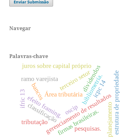
Enviar Submissão
Navegar
Palavras-chave
juros sobre capital próprio
dividendos
terceiro setor
estrutura de propriedade
bibliometria.
ramo varejista
icpc 14
bancos
ifric 13
Área tributária
gerenciamento de resultados
efeito framing.
classificação
planejamento
oscip
firmas brasileiras.
tributação
pesquisas.