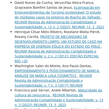
David Nunes da Cunha, Veruschka Vieira Franca,
Grayceane Bomfim Santos de Jesus,
Ecoinovação em
Empreendimentos de Tursimo Sustentável: O estudo
de múltiplos casos no entorno do Riacho do Talhado
,
REUNIR Revista de Administração Contabilidade e
Sustentabilidade: v. 12 n. 2 (2022): REUNIR: 12, 2, 2022
Henrique César Melo Ribeiro, Roselane Moita Pierot,
Rosany Corrêa,
PROJETO DE MECANISMO DE
DESENVOLVIMENTO LIMPO: UM ESTUDO DE CASO NA
EMPRESA DE ENERGIA EÓLICA DO ESTADO DO PIAUÍ
,
REUNIR Revista de Administração Contabilidade e
Sustentabilidade: v. 2 n. 2 (2012): EDIÇÃO ESPECIAL
RIO +20
Washington Sales do Monte, Ana Paula Dantas,
EMPODERAMENTO E POSICIONAMENTO DE MARCA:
ANÁLISE DA MARCA LOLA COSMETICS
,
REUNIR
Revista de Administração Contabilidade e
Sustentabilidade: v. 7 n. 3 (2017): REUNIR
Francisco José Serran, Anete Alberton,
Maturidade da
cultura de segurança
,
REUNIR Revista de
Administração Contabilidade e Sustentabilidade: v. 13
n. 3 (2023): REUNIR: 13, 3, 2023