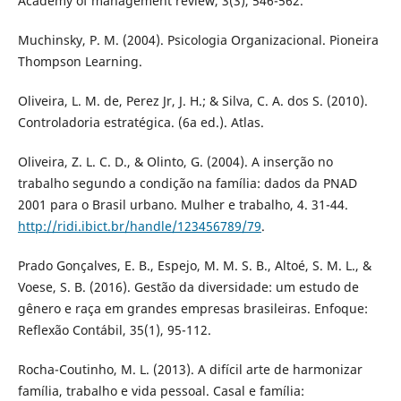
Academy of management review, 3(3), 546-562.
Muchinsky, P. M. (2004). Psicologia Organizacional. Pioneira
Thompson Learning.
Oliveira, L. M. de, Perez Jr, J. H.; & Silva, C. A. dos S. (2010).
Controladoria estratégica. (6a ed.). Atlas.
Oliveira, Z. L. C. D., & Olinto, G. (2004). A inserção no
trabalho segundo a condição na família: dados da PNAD
2001 para o Brasil urbano. Mulher e trabalho, 4. 31-44.
http://ridi.ibict.br/handle/123456789/79
.
Prado Gonçalves, E. B., Espejo, M. M. S. B., Altoé, S. M. L., &
Voese, S. B. (2016). Gestão da diversidade: um estudo de
gênero e raça em grandes empresas brasileiras. Enfoque:
Reflexão Contábil, 35(1), 95-112.
Rocha-Coutinho, M. L. (2013). A difícil arte de harmonizar
família, trabalho e vida pessoal. Casal e família: