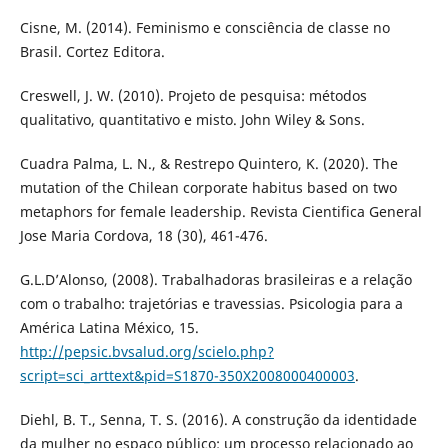
Cisne, M. (2014). Feminismo e consciência de classe no
Brasil. Cortez Editora.
Creswell, J. W. (2010). Projeto de pesquisa: métodos
qualitativo, quantitativo e misto. John Wiley & Sons.
Cuadra Palma, L. N., & Restrepo Quintero, K. (2020). The
mutation of the Chilean corporate habitus based on two
metaphors for female leadership. Revista Cientifica General
Jose Maria Cordova, 18 (30), 461-476.
G.L.D’Alonso, (2008). Trabalhadoras brasileiras e a relação
com o trabalho: trajetórias e travessias. Psicologia para a
América Latina México, 15.
http://pepsic.bvsalud.org/scielo.php?
script=sci_arttext&pid=S1870-350X2008000400003
.
Diehl, B. T., Senna, T. S. (2016). A construção da identidade
da mulher no espaço público: um processo relacionado ao