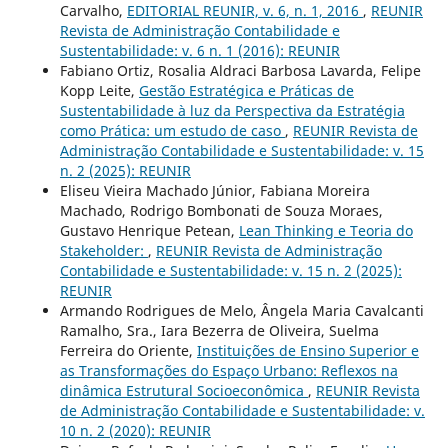
Carvalho,
EDITORIAL REUNIR, v. 6, n. 1, 2016
,
REUNIR
Revista de Administração Contabilidade e
Sustentabilidade: v. 6 n. 1 (2016): REUNIR
Fabiano Ortiz, Rosalia Aldraci Barbosa Lavarda, Felipe
Kopp Leite,
Gestão Estratégica e Práticas de
Sustentabilidade à luz da Perspectiva da Estratégia
como Prática: um estudo de caso
,
REUNIR Revista de
Administração Contabilidade e Sustentabilidade: v. 15
n. 2 (2025): REUNIR
Eliseu Vieira Machado Júnior, Fabiana Moreira
Machado, Rodrigo Bombonati de Souza Moraes,
Gustavo Henrique Petean,
Lean Thinking e Teoria do
Stakeholder:
,
REUNIR Revista de Administração
Contabilidade e Sustentabilidade: v. 15 n. 2 (2025):
REUNIR
Armando Rodrigues de Melo, Ângela Maria Cavalcanti
Ramalho, Sra., Iara Bezerra de Oliveira, Suelma
Ferreira do Oriente,
Instituições de Ensino Superior e
as Transformações do Espaço Urbano: Reflexos na
dinâmica Estrutural Socioeconômica
,
REUNIR Revista
de Administração Contabilidade e Sustentabilidade: v.
10 n. 2 (2020): REUNIR