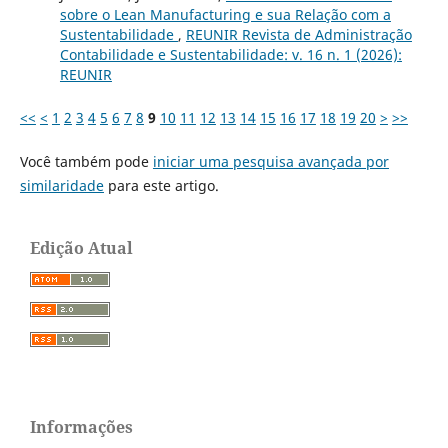
sobre o Lean Manufacturing e sua Relação com a
Sustentabilidade
,
REUNIR Revista de Administração
Contabilidade e Sustentabilidade: v. 16 n. 1 (2026):
REUNIR
<<
<
1
2
3
4
5
6
7
8
9
10
11
12
13
14
15
16
17
18
19
20
>
>>
Você também pode
iniciar uma pesquisa avançada por
similaridade
para este artigo.
Edição Atual
Informações