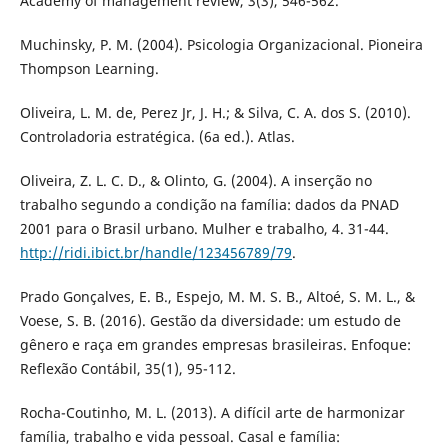
Academy of management review, 3(3), 546-562.
Muchinsky, P. M. (2004). Psicologia Organizacional. Pioneira
Thompson Learning.
Oliveira, L. M. de, Perez Jr, J. H.; & Silva, C. A. dos S. (2010).
Controladoria estratégica. (6a ed.). Atlas.
Oliveira, Z. L. C. D., & Olinto, G. (2004). A inserção no
trabalho segundo a condição na família: dados da PNAD
2001 para o Brasil urbano. Mulher e trabalho, 4. 31-44.
http://ridi.ibict.br/handle/123456789/79
.
Prado Gonçalves, E. B., Espejo, M. M. S. B., Altoé, S. M. L., &
Voese, S. B. (2016). Gestão da diversidade: um estudo de
gênero e raça em grandes empresas brasileiras. Enfoque:
Reflexão Contábil, 35(1), 95-112.
Rocha-Coutinho, M. L. (2013). A difícil arte de harmonizar
família, trabalho e vida pessoal. Casal e família: