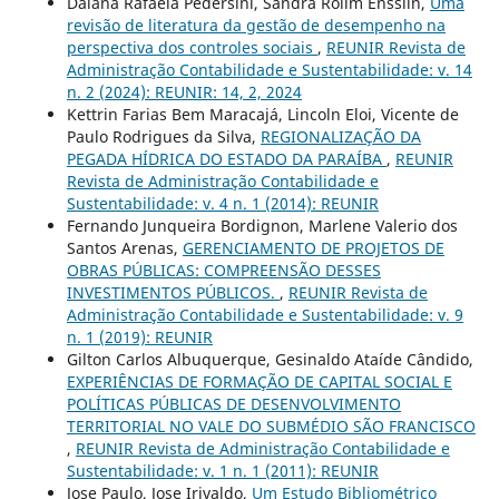
Daiana Rafaela Pedersini, Sandra Rolim Ensslin,
Uma
revisão de literatura da gestão de desempenho na
perspectiva dos controles sociais
,
REUNIR Revista de
Administração Contabilidade e Sustentabilidade: v. 14
n. 2 (2024): REUNIR: 14, 2, 2024
Kettrin Farias Bem Maracajá, Lincoln Eloi, Vicente de
Paulo Rodrigues da Silva,
REGIONALIZAÇÃO DA
PEGADA HÍDRICA DO ESTADO DA PARAÍBA
,
REUNIR
Revista de Administração Contabilidade e
Sustentabilidade: v. 4 n. 1 (2014): REUNIR
Fernando Junqueira Bordignon, Marlene Valerio dos
Santos Arenas,
GERENCIAMENTO DE PROJETOS DE
OBRAS PÚBLICAS: COMPREENSÃO DESSES
INVESTIMENTOS PÚBLICOS.
,
REUNIR Revista de
Administração Contabilidade e Sustentabilidade: v. 9
n. 1 (2019): REUNIR
Gilton Carlos Albuquerque, Gesinaldo Ataíde Cândido,
EXPERIÊNCIAS DE FORMAÇÃO DE CAPITAL SOCIAL E
POLÍTICAS PÚBLICAS DE DESENVOLVIMENTO
TERRITORIAL NO VALE DO SUBMÉDIO SÃO FRANCISCO
,
REUNIR Revista de Administração Contabilidade e
Sustentabilidade: v. 1 n. 1 (2011): REUNIR
Jose Paulo, Jose Irivaldo,
Um Estudo Bibliométrico