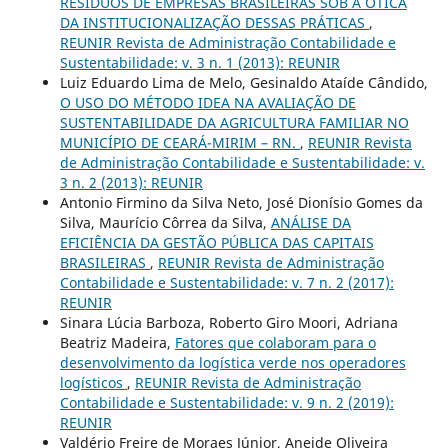
RESÍDUOS DE EMPRESAS BRASILEIRAS SOB A ÓTICA
DA INSTITUCIONALIZAÇÃO DESSAS PRÁTICAS
,
REUNIR Revista de Administração Contabilidade e
Sustentabilidade: v. 3 n. 1 (2013): REUNIR
Luiz Eduardo Lima de Melo, Gesinaldo Ataíde Cândido,
O USO DO MÉTODO IDEA NA AVALIAÇÃO DE
SUSTENTABILIDADE DA AGRICULTURA FAMILIAR NO
MUNICÍPIO DE CEARÁ-MIRIM – RN.
,
REUNIR Revista
de Administração Contabilidade e Sustentabilidade: v.
3 n. 2 (2013): REUNIR
Antonio Firmino da Silva Neto, José Dionísio Gomes da
Silva, Maurício Côrrea da Silva,
ANÁLISE DA
EFICIÊNCIA DA GESTÃO PÚBLICA DAS CAPITAIS
BRASILEIRAS
,
REUNIR Revista de Administração
Contabilidade e Sustentabilidade: v. 7 n. 2 (2017):
REUNIR
Sinara Lúcia Barboza, Roberto Giro Moori, Adriana
Beatriz Madeira,
Fatores que colaboram para o
desenvolvimento da logística verde nos operadores
logísticos
,
REUNIR Revista de Administração
Contabilidade e Sustentabilidade: v. 9 n. 2 (2019):
REUNIR
Valdério Freire de Moraes Júnior, Aneide Oliveira