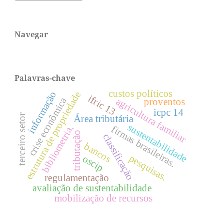
Navegar
Palavras-chave
custos políticos
informação
estrutura de propriedade
ifric 13
crise econômica
agricultura familiar
proventos
icpc 14
terceiro setor
Área tributária
sustentabilidade
bibliometria.
firmas brasileiras.
tributação
classificação
bancos
pesquisas.
oscip
regulamentação
avaliação de sustentabilidade
mobilização de recursos