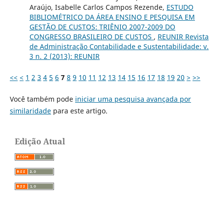
Araújo, Isabelle Carlos Campos Rezende,
ESTUDO
BIBLIOMÉTRICO DA ÁREA ENSINO E PESQUISA EM
GESTÃO DE CUSTOS: TRIÊNIO 2007-2009 DO
CONGRESSO BRASILEIRO DE CUSTOS
,
REUNIR Revista
de Administração Contabilidade e Sustentabilidade: v.
3 n. 2 (2013): REUNIR
<<
<
1
2
3
4
5
6
7
8
9
10
11
12
13
14
15
16
17
18
19
20
>
>>
Você também pode
iniciar uma pesquisa avançada por
similaridade
para este artigo.
Edição Atual