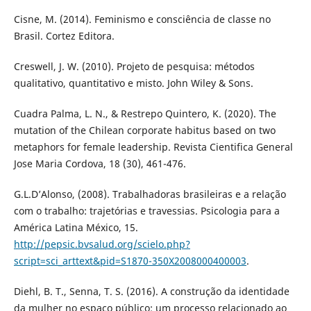
Cisne, M. (2014). Feminismo e consciência de classe no
Brasil. Cortez Editora.
Creswell, J. W. (2010). Projeto de pesquisa: métodos
qualitativo, quantitativo e misto. John Wiley & Sons.
Cuadra Palma, L. N., & Restrepo Quintero, K. (2020). The
mutation of the Chilean corporate habitus based on two
metaphors for female leadership. Revista Cientifica General
Jose Maria Cordova, 18 (30), 461-476.
G.L.D’Alonso, (2008). Trabalhadoras brasileiras e a relação
com o trabalho: trajetórias e travessias. Psicologia para a
América Latina México, 15.
http://pepsic.bvsalud.org/scielo.php?
script=sci_arttext&pid=S1870-350X2008000400003
.
Diehl, B. T., Senna, T. S. (2016). A construção da identidade
da mulher no espaço público: um processo relacionado ao