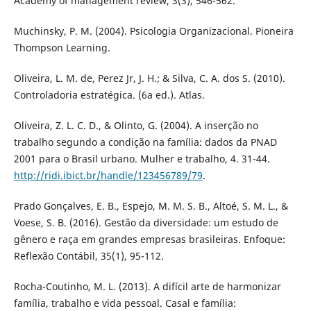
Academy of management review, 3(3), 546-562.
Muchinsky, P. M. (2004). Psicologia Organizacional. Pioneira
Thompson Learning.
Oliveira, L. M. de, Perez Jr, J. H.; & Silva, C. A. dos S. (2010).
Controladoria estratégica. (6a ed.). Atlas.
Oliveira, Z. L. C. D., & Olinto, G. (2004). A inserção no
trabalho segundo a condição na família: dados da PNAD
2001 para o Brasil urbano. Mulher e trabalho, 4. 31-44.
http://ridi.ibict.br/handle/123456789/79
.
Prado Gonçalves, E. B., Espejo, M. M. S. B., Altoé, S. M. L., &
Voese, S. B. (2016). Gestão da diversidade: um estudo de
gênero e raça em grandes empresas brasileiras. Enfoque:
Reflexão Contábil, 35(1), 95-112.
Rocha-Coutinho, M. L. (2013). A difícil arte de harmonizar
família, trabalho e vida pessoal. Casal e família: