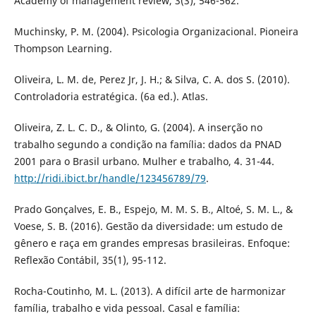
Academy of management review, 3(3), 546-562.
Muchinsky, P. M. (2004). Psicologia Organizacional. Pioneira
Thompson Learning.
Oliveira, L. M. de, Perez Jr, J. H.; & Silva, C. A. dos S. (2010).
Controladoria estratégica. (6a ed.). Atlas.
Oliveira, Z. L. C. D., & Olinto, G. (2004). A inserção no
trabalho segundo a condição na família: dados da PNAD
2001 para o Brasil urbano. Mulher e trabalho, 4. 31-44.
http://ridi.ibict.br/handle/123456789/79
.
Prado Gonçalves, E. B., Espejo, M. M. S. B., Altoé, S. M. L., &
Voese, S. B. (2016). Gestão da diversidade: um estudo de
gênero e raça em grandes empresas brasileiras. Enfoque:
Reflexão Contábil, 35(1), 95-112.
Rocha-Coutinho, M. L. (2013). A difícil arte de harmonizar
família, trabalho e vida pessoal. Casal e família: