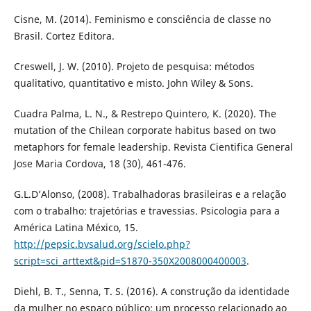
Cisne, M. (2014). Feminismo e consciência de classe no
Brasil. Cortez Editora.
Creswell, J. W. (2010). Projeto de pesquisa: métodos
qualitativo, quantitativo e misto. John Wiley & Sons.
Cuadra Palma, L. N., & Restrepo Quintero, K. (2020). The
mutation of the Chilean corporate habitus based on two
metaphors for female leadership. Revista Cientifica General
Jose Maria Cordova, 18 (30), 461-476.
G.L.D’Alonso, (2008). Trabalhadoras brasileiras e a relação
com o trabalho: trajetórias e travessias. Psicologia para a
América Latina México, 15.
http://pepsic.bvsalud.org/scielo.php?
script=sci_arttext&pid=S1870-350X2008000400003
.
Diehl, B. T., Senna, T. S. (2016). A construção da identidade
da mulher no espaço público: um processo relacionado ao