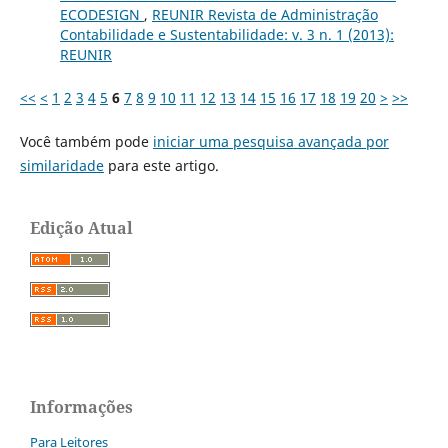
ECODESIGN
,
REUNIR Revista de Administração
Contabilidade e Sustentabilidade: v. 3 n. 1 (2013):
REUNIR
<<
<
1
2
3
4
5
6
7
8
9
10
11
12
13
14
15
16
17
18
19
20
>
>>
Você também pode
iniciar uma pesquisa avançada por
similaridade
para este artigo.
Edição Atual
Informações
Para Leitores