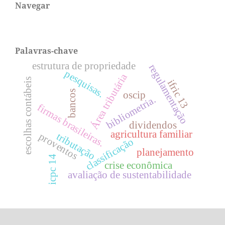
Navegar
Palavras-chave
estrutura de propriedade
regulamentação
pesquisas.
Área tributária
escolhas contábeis
ifric 13
bancos
oscip
bibliometria.
firmas brasileiras.
dividendos
agricultura familiar
proventos
tributação
classificação
planejamento
icpc 14
crise econômica
avaliação de sustentabilidade