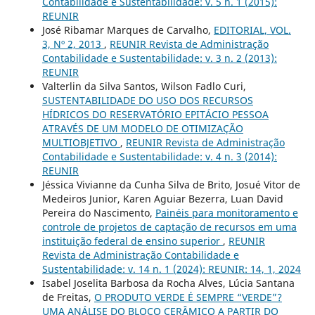
Contabilidade e Sustentabilidade: v. 5 n. 1 (2015):
REUNIR
José Ribamar Marques de Carvalho,
EDITORIAL, VOL.
3, Nº 2, 2013
,
REUNIR Revista de Administração
Contabilidade e Sustentabilidade: v. 3 n. 2 (2013):
REUNIR
Valterlin da Silva Santos, Wilson Fadlo Curi,
SUSTENTABILIDADE DO USO DOS RECURSOS
HÍDRICOS DO RESERVATÓRIO EPITÁCIO PESSOA
ATRAVÉS DE UM MODELO DE OTIMIZAÇÃO
MULTIOBJETIVO
,
REUNIR Revista de Administração
Contabilidade e Sustentabilidade: v. 4 n. 3 (2014):
REUNIR
Jéssica Vivianne da Cunha Silva de Brito, Josué Vitor de
Medeiros Junior, Karen Aguiar Bezerra, Luan David
Pereira do Nascimento,
Painéis para monitoramento e
controle de projetos de captação de recursos em uma
instituição federal de ensino superior
,
REUNIR
Revista de Administração Contabilidade e
Sustentabilidade: v. 14 n. 1 (2024): REUNIR: 14, 1, 2024
Isabel Joselita Barbosa da Rocha Alves, Lúcia Santana
de Freitas,
O PRODUTO VERDE É SEMPRE “VERDE”?
UMA ANÁLISE DO BLOCO CERÂMICO A PARTIR DO