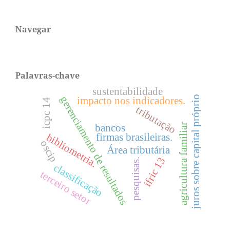
Navegar
Palavras-chave
sustentabilidade
juros sobre capital próprio
gerenciamento de resultados
impacto nos indicadores.
icpc 14
tributação
agricultura familiar
bancos
bibliometria.
firmas brasileiras.
oscip
Área tributária
ifric 13
pesquisas.
classificação
terceiro setor