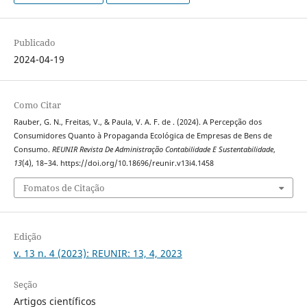
Publicado
2024-04-19
Como Citar
Rauber, G. N., Freitas, V., & Paula, V. A. F. de . (2024). A Percepção dos
Consumidores Quanto à Propaganda Ecológica de Empresas de Bens de
Consumo.
REUNIR Revista De Administração Contabilidade E Sustentabilidade
,
13
(4), 18–34. https://doi.org/10.18696/reunir.v13i4.1458
Fomatos de Citação
Edição
v. 13 n. 4 (2023): REUNIR: 13, 4, 2023
Seção
Artigos científicos