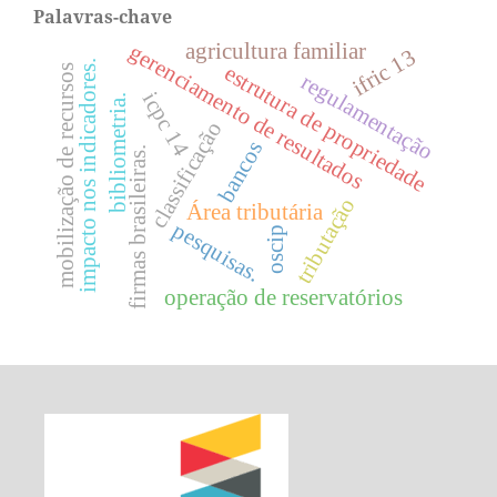
Palavras-chave
agricultura familiar
gerenciamento de resultados
ifric 13
impacto nos indicadores.
estrutura de propriedade
mobilização de recursos
regulamentação
icpc 14
bibliometria.
classificação
bancos
firmas brasileiras.
tributação
Área tributária
pesquisas.
oscip
operação de reservatórios