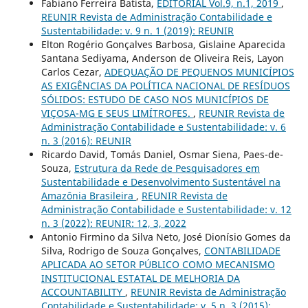
Fabiano Ferreira Batista,
EDITORIAL Vol.9, n.1, 2019
,
REUNIR Revista de Administração Contabilidade e
Sustentabilidade: v. 9 n. 1 (2019): REUNIR
Elton Rogério Gonçalves Barbosa, Gislaine Aparecida
Santana Sediyama, Anderson de Oliveira Reis, Layon
Carlos Cezar,
ADEQUAÇÃO DE PEQUENOS MUNICÍPIOS
AS EXIGÊNCIAS DA POLÍTICA NACIONAL DE RESÍDUOS
SÓLIDOS: ESTUDO DE CASO NOS MUNICÍPIOS DE
VIÇOSA-MG E SEUS LIMÍTROFES.
,
REUNIR Revista de
Administração Contabilidade e Sustentabilidade: v. 6
n. 3 (2016): REUNIR
Ricardo David, Tomás Daniel, Osmar Siena, Paes-de-
Souza,
Estrutura da Rede de Pesquisadores em
Sustentabilidade e Desenvolvimento Sustentável na
Amazônia Brasileira
,
REUNIR Revista de
Administração Contabilidade e Sustentabilidade: v. 12
n. 3 (2022): REUNIR: 12, 3, 2022
Antonio Firmino da Silva Neto, José Dionísio Gomes da
Silva, Rodrigo de Souza Gonçalves,
CONTABILIDADE
APLICADA AO SETOR PÚBLICO COMO MECANISMO
INSTITUCIONAL ESTATAL DE MELHORIA DA
ACCOUNTABILITY
,
REUNIR Revista de Administração
Contabilidade e Sustentabilidade: v. 5 n. 3 (2015):