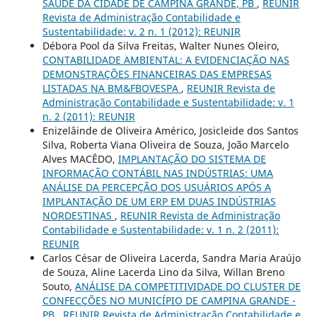
SAÚDE DA CIDADE DE CAMPINA GRANDE, PB
,
REUNIR
Revista de Administração Contabilidade e
Sustentabilidade: v. 2 n. 1 (2012): REUNIR
Débora Pool da Silva Freitas, Walter Nunes Oleiro,
CONTABILIDADE AMBIENTAL: A EVIDENCIAÇÃO NAS
DEMONSTRAÇÕES FINANCEIRAS DAS EMPRESAS
LISTADAS NA BM&FBOVESPA
,
REUNIR Revista de
Administração Contabilidade e Sustentabilidade: v. 1
n. 2 (2011): REUNIR
Enizelâinde de Oliveira Américo, Josicleide dos Santos
Silva, Roberta Viana Oliveira de Souza, João Marcelo
Alves MACÊDO,
IMPLANTAÇÃO DO SISTEMA DE
INFORMAÇÃO CONTÁBIL NAS INDÚSTRIAS: UMA
ANÁLISE DA PERCEPÇÃO DOS USUÁRIOS APÓS A
IMPLANTAÇÃO DE UM ERP EM DUAS INDÚSTRIAS
NORDESTINAS
,
REUNIR Revista de Administração
Contabilidade e Sustentabilidade: v. 1 n. 2 (2011):
REUNIR
Carlos César de Oliveira Lacerda, Sandra Maria Araújo
de Souza, Aline Lacerda Lino da Silva, Willan Breno
Souto,
ANÁLISE DA COMPETITIVIDADE DO CLUSTER DE
CONFECÇÕES NO MUNICÍPIO DE CAMPINA GRANDE -
PB
,
REUNIR Revista de Administração Contabilidade e