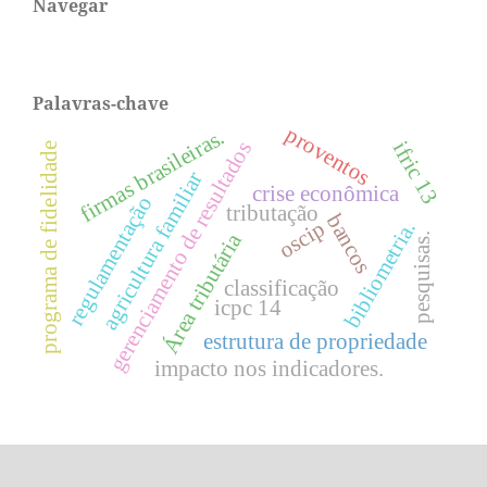
Navegar
Palavras-chave
proventos
firmas brasileiras.
gerenciamento de resultados
ifric 13
programa de fidelidade
agricultura familiar
crise econômica
regulamentação
tributação
bancos
oscip
bibliometria.
Área tributária
pesquisas.
classificação
icpc 14
estrutura de propriedade
impacto nos indicadores.