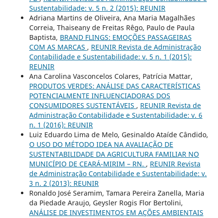
Sustentabilidade: v. 5 n. 2 (2015): REUNIR
Adriana Martins de Oliveira, Ana Maria Magalhães
Correia, Thaiseany de Freitas Rêgo, Paulo de Paula
Baptista,
BRAND FLINGS: EMOÇÕES PASSAGEIRAS
COM AS MARCAS
,
REUNIR Revista de Administração
Contabilidade e Sustentabilidade: v. 5 n. 1 (2015):
REUNIR
Ana Carolina Vasconcelos Colares, Patrícia Mattar,
PRODUTOS VERDES: ANÁLISE DAS CARACTERÍSTICAS
POTENCIALMENTE INFLUENCIADORAS DOS
CONSUMIDORES SUSTENTÁVEIS
,
REUNIR Revista de
Administração Contabilidade e Sustentabilidade: v. 6
n. 1 (2016): REUNIR
Luiz Eduardo Lima de Melo, Gesinaldo Ataíde Cândido,
O USO DO MÉTODO IDEA NA AVALIAÇÃO DE
SUSTENTABILIDADE DA AGRICULTURA FAMILIAR NO
MUNICÍPIO DE CEARÁ-MIRIM – RN.
,
REUNIR Revista
de Administração Contabilidade e Sustentabilidade: v.
3 n. 2 (2013): REUNIR
Ronaldo José Seramim, Tamara Pereira Zanella, Maria
da Piedade Araujo, Geysler Rogis Flor Bertolini,
ANÁLISE DE INVESTIMENTOS EM AÇÕES AMBIENTAIS