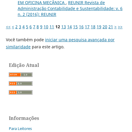
EM OFICINA MECÂNICA
,
REUNIR Revista de
Administração Contabilidade e Sustentabilidade: v. 6
n. 2 (2016): REUNIR
<<
<
2
3
4
5
6
7
8
9
10
11
12
13
14
15
16
17
18
19
20
21
>
>>
Você também pode
iniciar uma pesquisa avançada por
similaridade
para este artigo.
Edição Atual
Informações
Para Leitores