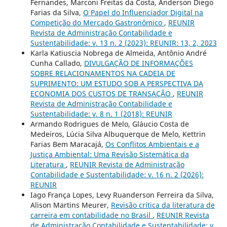
Fernandes, Marconi Freitas da Costa, Anderson Diego
Farias da Silva,
O Papel do Influenciador Digital na
Competição do Mercado Gastronômico
,
REUNIR
Revista de Administração Contabilidade e
Sustentabilidade: v. 13 n. 2 (2023): REUNIR: 13, 2, 2023
Karla Katiuscia Nobrega de Almeida, Antônio André
Cunha Callado,
DIVULGAÇÃO DE INFORMAÇÕES
SOBRE RELACIONAMENTOS NA CADEIA DE
SUPRIMENTO: UM ESTUDO SOB A PERSPECTIVA DA
ECONOMIA DOS CUSTOS DE TRANSAÇÃO
,
REUNIR
Revista de Administração Contabilidade e
Sustentabilidade: v. 8 n. 1 (2018): REUNIR
Armando Rodrigues de Melo, Gláucio Costa de
Medeiros, Lúcia Silva Albuquerque de Melo, Kettrin
Farias Bem Maracajá,
Os Conflitos Ambientais e a
Justiça Ambiental: Uma Revisão Sistemática da
Literatura
,
REUNIR Revista de Administração
Contabilidade e Sustentabilidade: v. 16 n. 2 (2026):
REUNIR
Iago França Lopes, Levy Ruanderson Ferreira da Silva,
Alison Martins Meurer,
Revisão crítica da literatura de
carreira em contabilidade no Brasil
,
REUNIR Revista
de Administração Contabilidade e Sustentabilidade: v.