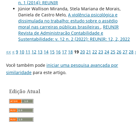
n. 1 (2014): REUNIR
Júnior Wallison Miranda, Stela Mariana de Morais,
Daniela de Castro Melo,
A violência psicológica e
dissimulada no trabalho: estudo sobre o assédio
moral nas carreiras públicas brasileiras
,
REUNIR
Revista de Administração Contabilidade e
Sustentabilidade: v. 12 n. 2 (2022): REUNIR: 12, 2, 2022
<<
<
9
10
11
12
13
14
15
16
17
18
19
20
21
22
23
24
25
26
27
28
Você também pode
iniciar uma pesquisa avançada por
similaridade
para este artigo.
Edição Atual