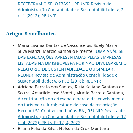
RECEBERAM O SELO IBASE
,
REUNIR Revista de
Administração Contabilidade e Sustentabilidade: v. 2
n. 1 (2012): REUNIR
Artigos Semelhantes
Maria Livânia Dantas de Vasconcelos, Suely Maria
Silva Manzi, Marcio Sampaio Pimentel,
UMA ANÁLISE
DAS EXPLICAÇÕES APRESENTADAS PELAS EMPRESAS
LISTADAS NA BM&FBOVESPA POR NÃO DIVULGAREM O
RELATÓRIO DE SUSTENTABILIDADE OU SIMILAR
,
REUNIR Revista de Administração Contabilidade e
Sustentabilidade: v. 6 n. 3 (2016): REUNIR
Adriana Barreto dos Santos, Risia Kaliane Santana de
Souza, Amarildo José Morett, Murilo Barreto Santana,
A contribuição do artesanato para o desenvolvimento
do turismo cultural: estudo de caso da associação
Hernani Sá Criativo em Ilhéus-BA
,
REUNIR Revista de
Administração Contabilidade e Sustentabilidade: v. 12
n. 4 (2022): REUNIR: 12, 4, 2022
Bruna Félix da Silva, Nelson da Cruz Monteiro