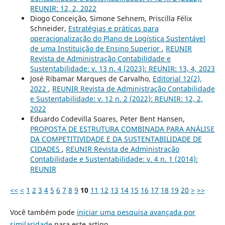
REUNIR: 12, 2, 2022
Diogo Conceição, Simone Sehnem, Priscilla Félix
Schneider,
Estratégias e práticas para
operacionalização do Plano de Logística Sustentável
de uma Instituição de Ensino Superior
,
REUNIR
Revista de Administração Contabilidade e
Sustentabilidade: v. 13 n. 4 (2023): REUNIR: 13, 4, 2023
José Ribamar Marques de Carvalho,
Editorial 12(2),
2022
,
REUNIR Revista de Administração Contabilidade
e Sustentabilidade: v. 12 n. 2 (2022): REUNIR: 12, 2,
2022
Eduardo Codevilla Soares, Peter Bent Hansen,
PROPOSTA DE ESTRUTURA COMBINADA PARA ANÁLISE
DA COMPETITIVIDADE E DA SUSTENTABILIDADE DE
CIDADES
,
REUNIR Revista de Administração
Contabilidade e Sustentabilidade: v. 4 n. 1 (2014):
REUNIR
<<
<
1
2
3
4
5
6
7
8
9
10
11
12
13
14
15
16
17
18
19
20
>
>>
Você também pode
iniciar uma pesquisa avançada por
similaridade
para este artigo.