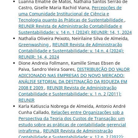
Luanna Ematné de Matos, Nathália Santos Serrão de
Castro, Giselle Maria Rachid Viana,
Percepções de
uma Comunidade Institucional de Ciência e
Tecnologia quanto às Práticas de Sustentabilidade
,
REUNIR Revista de Administração Contabilidade e
Sustentabilidade: v. 14 n. 1 (2024): REUNIR: 14, 1, 2024
Nathalia Oliveira Peixoto, Neirilaine Silva de Almeida,
Greenwashing
,
REUNIR Revista de Administração
Contabilidade e Sustentabilidade: v. 14 n. 4 (2024):
REUNIR: 14, 4, 2024
Dione Andreia Follmann, Kamille Simas Ebsen de
Paiva, Sandro Vieira Soares,
DISTRIBUIÇÃO DO VALOR
ADICIONADO NAS EMPRESAS DO NOVO MERCADO:
ANÁLISE SETORIAL DA DESTINAÇÃO DA RIQUEZA EM
2008 E 2009
,
REUNIR Revista de Administração
Contabilidade e Sustentabilidade: v. 1 n. 2 (2011):
REUNIR
Karla Katiuscia Nobrega de Almeida, Antonio André
Cunha Callado,
Relações entre Organizações sob a
Perspectiva da Teoria dos Custos de Transação: um
estudo sobre as práticas de contabilidade gerencial
intrafirma
,
REUNIR Revista de Administração
Contabilidade e Sustentabilidade: v. 12 n. 2 (2022):