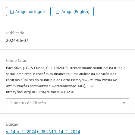
Artigo português
Artigo (English)
Publicado
2024-06-07
Como Citar
Paes Silva, J. C., & Cunha, G. R. (2024). Sustentabilidade municipal na trilogia
social, ambiental e econômica-financeira: uma análise da alocação dos
recursos públicos do município de Porto Firme/MG .
REUNIR Revista De
Administração Contabilidade E Sustentabilidade
,
14
(1), 1–28.
https://doi.org/10.18696/reunir.v14i1.1234
Fomatos de Citação
Edição
v. 14 n. 1 (2024): REUNIR: 14, 1, 2024