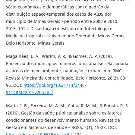
sócio-econômicas e demográficas com o padrão da
distribuição espaço-temporal dos casos de AIDS por
município de Minas Gerais - período entre 2000 e 2010.
2015. 101 f. Dissertação (mestrado em Infectologia e
Medicina tropical) – Universidade Federal de Minas Gerais,
Belo Horizonte, Minas Gerais.
Magalhães, E. A., Warim, V. R., & Gomes, A. P. (2019).
Eficiência dos municípios mineiros: uma análise relacionada
às áreas de meio ambiente, habitação e urbanismo. RMC -
Revista Mineira de Contabilidade, Belo Horizonte, 20(2), 83-
96. DOI:
https://doi.org/10.21714/2446-
9114RMC2019v20n2t07
Matta, I. B., Ferreira, M. A. M., Cotta, R. M. M., & Batista, R. S.
(2016). Gestão da saúde pública: análise sobre os fatores
condicionantes do desenvolvimento humano. Revista de
Gestão em Sistemas de Saúde – RGSS, 5(1), 15-28. DOI:
https://doi.org/10.5585/rgss.v5i1.200