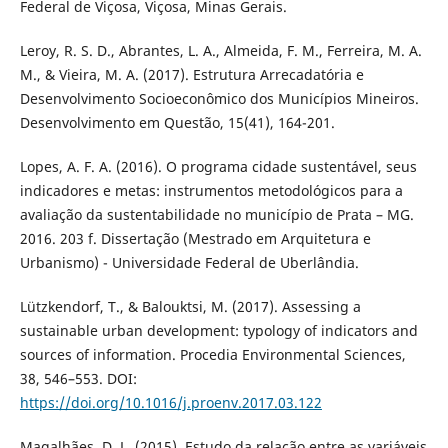
Federal de Viçosa, Viçosa, Minas Gerais.
Leroy, R. S. D., Abrantes, L. A., Almeida, F. M., Ferreira, M. A.
M., & Vieira, M. A. (2017). Estrutura Arrecadatória e
Desenvolvimento Socioeconômico dos Municípios Mineiros.
Desenvolvimento em Questão, 15(41), 164-201.
Lopes, A. F. A. (2016). O programa cidade sustentável, seus
indicadores e metas: instrumentos metodológicos para a
avaliação da sustentabilidade no município de Prata – MG.
2016. 203 f. Dissertação (Mestrado em Arquitetura e
Urbanismo) - Universidade Federal de Uberlândia.
Lützkendorf, T., & Balouktsi, M. (2017). Assessing a
sustainable urban development: typology of indicators and
sources of information. Procedia Environmental Sciences,
38, 546–553. DOI:
https://doi.org/10.1016/j.proenv.2017.03.122
Magalhães, D. L. (2015). Estudo da relação entre as variáveis