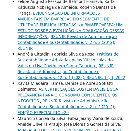
Felipe Augusto Pessoa de Belmont Fonseca, Karla
Katiuscia Nobrega de Almeida, Robério Dantas de
França,
EVIDENCIAÇÃO DE INFORMAÇÕES
AMBIENTAIS EM EMPRESAS DO SEGMENTO DE
UTILIDADE PÚBLICA LISTADAS NA BM&FBOVESPA: UM
ESTUDO SOBRE A EVOLUÇÃO NA DIVULGAÇÃO DESSAS
INFORMAÇÕES
,
REUNIR Revista de Administração
Contabilidade e Sustentabilidade: v. 2 n. 3 (2012):
REUNIR
Andréia Cittadin, Fabricia Silva da Rosa,
Práticas de
Sustentabilidade Adotadas pelas Vitivinícolas dos
Vales da Uva Goethe em Santa Catarina
,
REUNIR
Revista de Administração Contabilidade e
Sustentabilidade: v. 12 n. 1 (2022): REUNIR: 12, 1, 2022
Kavita Miadaira Hamza, Denise de Abreu Sofiatti
Dalmarco,
AS CERTIFICAÇÕES SUSTENTÁVEIS E SUA
RELEVÂNCIA PARA O CONSUMO CONSCIENTE E OS
NEGÓCIOS
,
REUNIR Revista de Administração
Contabilidade e Sustentabilidade: v. 2 n. 2 (2012):
EDIÇÃO ESPECIAL RIO +20
Maurício Corrêa da Silva, Fábia Jaiany Viana de Souza,
Aneide Oliveira Araujo, José Dionísio Gomes da Silva,
AVALIAÇÃO DE FUNÇÕES DE GOVERNOS ESTADUAIS E