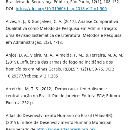
Brasileira de Segurança Pública, São Paulo, 12(1), 108-132.
DOI:
https://doi.org/10.31060/rbsp.2018.v12.n1.900
Alves, E. J., & Gonçalves, C. A. (2017). Análise Comparativa
Qualitativa como Método de Pesquisa em Administração:
uma Revisão Sistemática de Literatura. Métodos e Pesquisa
em Administração, 2(2), 4-18.
Anjos, D. A., Vieira, M. A., Almeida, F. M., & Ferreira, M. A. M.
(2019). Influência das armas de fogo na incidência dos
homicídios em Minas Gerais. REBESP, 12(1), 59-75. DOI:
10.29377/rebesp.v12i1.385
Arretche, M. T. S. (2012). Democracia, federalismo e
centralização no Brasil. Rio de Janeiro: Editora FGV; Editora
Fiocruz, 232 p.
Atlas do Desenvolvimento Humano no Brasil (Atlas-BR).
(2019). Índice de Desenvolvimento Humano Municipal.
Recuperado de
http://www.atlasbrasil.org.br/