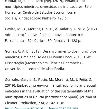
Fundação João Pinheiro [FJP]. (2019). Finanças dos
municípios mineiros: diversidade e indicadores. Belo
Horizonte: Centro de Estudos Econômicos e
Sociais/Fundação João Pinheiro, 120 p.
Gavira, M. O., Moraes, C. S. B., & Dadario, A. M. V. (2017).
Administração e Gestão Sustentável: Contexto e
Ferramentas. São Carlos - SP: Rima, v. 1. 128 p.
Gomes, C. A. B. (2018). Desenvolvimento dos municípios
mineiros: uma análise da Lei Robin Hood. 2018. 154f.
Dissertação (Mestrado em Ciências Contábeis) –
Universidade Federal de Uberlândia.
González-Garcia, S., Rocio, M., Moreira, M., & Feijo, G.
(2019). Embedding environmental, economic and social
indicators in the evaluation of the sustainability of the
municipalities of Galicia (northwest of Spain). Journal of
Cleaner Production, 234, 27-42. DOI:
https://doi.org/10.1016/j.jclepro.2019.06.158