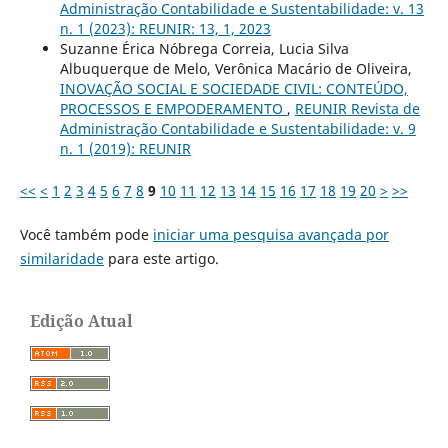
Administração Contabilidade e Sustentabilidade: v. 13
n. 1 (2023): REUNIR: 13, 1, 2023
Suzanne Érica Nóbrega Correia, Lucia Silva
Albuquerque de Melo, Verônica Macário de Oliveira,
INOVAÇÃO SOCIAL E SOCIEDADE CIVIL: CONTEÚDO,
PROCESSOS E EMPODERAMENTO
,
REUNIR Revista de
Administração Contabilidade e Sustentabilidade: v. 9
n. 1 (2019): REUNIR
<<
<
1
2
3
4
5
6
7
8
9
10
11
12
13
14
15
16
17
18
19
20
>
>>
Você também pode
iniciar uma pesquisa avançada por
similaridade
para este artigo.
Edição Atual