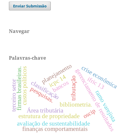
Enviar Submissão
Navegar
Palavras-chave
planejamento
crise econômica
custos políticos
firmas brasileiras.
gerenciamento de resultados
icpc 14
tributação
ifric 13
terceiro setor
bancos
classificação
pesquisas.
ramo varejista
bibliometria.
Área tributária
oscip
estrutura de propriedade
avaliação de sustentabilidade
finanças comportamentais