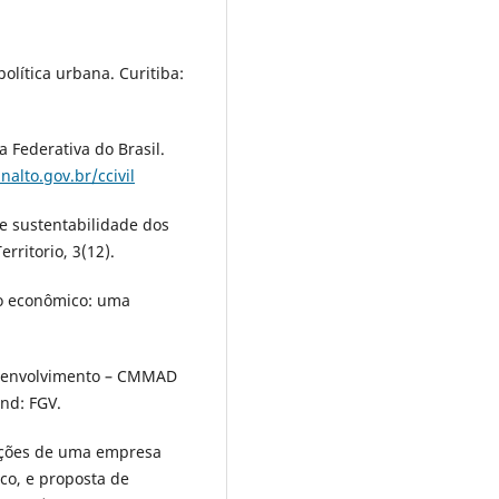
política urbana. Curitiba:
a Federativa do Brasil.
alto.gov.br/ccivil
 e sustentabilidade dos
rritorio, 3(12).
to econômico: uma
senvolvimento – CMMAD
nd: FGV.
lações de uma empresa
ico, e proposta de