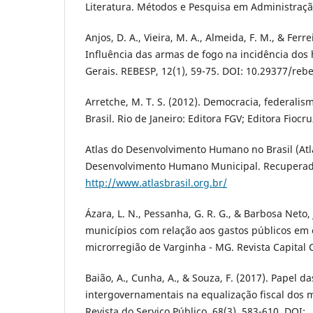
Literatura. Métodos e Pesquisa em Administração
Anjos, D. A., Vieira, M. A., Almeida, F. M., & Ferre
Influência das armas de fogo na incidência dos
Gerais. REBESP, 12(1), 59-75. DOI: 10.29377/reb
Arretche, M. T. S. (2012). Democracia, federalis
Brasil. Rio de Janeiro: Editora FGV; Editora Fiocru
Atlas do Desenvolvimento Humano no Brasil (Atla
Desenvolvimento Humano Municipal. Recupera
http://www.atlasbrasil.org.br/
Ázara, L. N., Pessanha, G. R. G., & Barbosa Neto, J
municípios com relação aos gastos públicos em 
microrregião de Varginha - MG. Revista Capital Ci
Baião, A., Cunha, A., & Souza, F. (2017). Papel d
intergovernamentais na equalização fiscal dos m
Revista do Serviço Público, 68(3), 583-610. DOI: