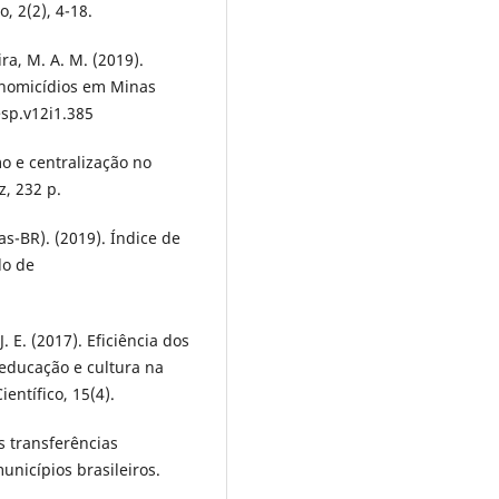
, 2(2), 4-18.
ira, M. A. M. (2019).
 homicídios em Minas
esp.v12i1.385
mo e centralização no
z, 232 p.
s-BR). (2019). Índice de
do de
. E. (2017). Eficiência dos
educação e cultura na
entífico, 15(4).
as transferências
unicípios brasileiros.