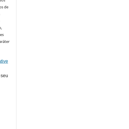
ados
os de
m
o
o,
ões
aráter
tive
 seu