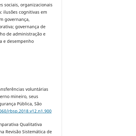
 sociais, organizacionais
: ilusões cognitivas em
 em governança,
orativa; governança de
lho de administração e
na e desempenho
ansferências voluntárias
erno mineiro, seus
egurança Pública, São
1060/rbsp.2018.v12.n1.900
omparativa Qualitativa
a Revisão Sistemática de