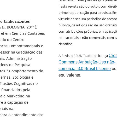
Direitos Autorais para artigos public
nesta revista são do autor, com direit
primeira publicação para a revista. E
virtude de ser um periódico de acess
io Unihorizontes
público, os artigos são de uso gratuit
À DI BOLOGNA, 2011),
com atribuições próprias, em aplicaç
el em Ciências Contábeis
educacionais e não-comerciais, com c
rado do Centro
científico.
nanças Comportamentais e
fessor na Graduação das
A Revista REUNIR adota Licença
Crea
ais, Administração
Commons Atribuição-Uso não-
cleos de Pesquisa
comercial 3.0 Brasil License
ou
tos " Comportamento do
equivalente.
ernas, Sociologia e
Ilusões Cognitivas no
 financiados pela
ia e Marketing na
re a captação de
onais na
para o entendimento das