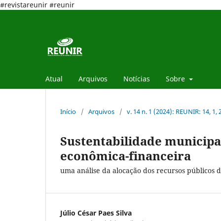
#revistareunir #reunir
Atual
Arquivos
Notícias
Sobre
Início
/
Arquivos
/
v. 14 n. 1 (2024): REUNIR: 14, 1,
Sustentabilidade municipal 
econômica-financeira
uma análise da alocação dos recursos públicos 
Júlio César Paes Silva