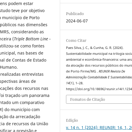
gens podem estar
tudo teve por objetivo
Publicado
o município de Porto
2024-06-07
 públicos nas dimensões
 IMRS, considerando as
ceira (
Triple Bottom Line
-
Como Citar
tilizou-se como fontes
Paes Silva, J. C., & Cunha, G. R. (2024).
unicipal, nas bases de
Sustentabilidade municipal na trilogia socia
nal de Contas de Estado
ambiental e econômica-financeira: uma aná
da alocação dos recursos públicos do muni
o Humano.
de Porto Firme/MG .
REUNIR Revista De
realizadas entrevistas
Administração Contabilidade E Sustentabilida
spectivas áreas de
14
(1), 1–28.
ocações dos recursos nas
https://doi.org/10.18696/reunir.v14i1.123
 foi traçado um panorama
Fomatos de Citação
entado um comparativo
HM) do município com
uação da arrecadação
Edição
ia de recursos da União
v. 14 n. 1 (2024): REUNIR: 14, 1, 
ificar a previsão e