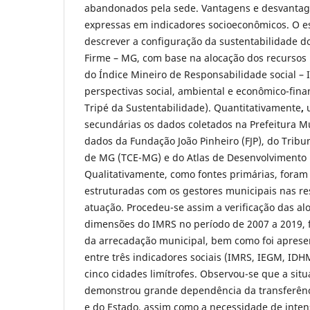
abandonados pela sede. Vantagens e desvanta
expressas em indicadores socioeconômicos. O es
descrever a configuração da sustentabilidade d
Firme – MG, com base na alocação dos recursos
do Índice Mineiro de Responsabilidade social –
perspectivas social, ambiental e econômico-finan
Tripé da Sustentabilidade). Quantitativamente
,
u
secundárias os dados coletados na Prefeitura M
dados da Fundação João Pinheiro (FJP), do Tribu
de MG (TCE-MG) e do Atlas de Desenvolviment
Qualitativamente, como fontes primárias, foram 
estruturadas com os gestores municipais nas re
atuação. Procedeu-se assim a verificação das al
dimensões do IMRS no período de 2007 a 2019,
da arrecadação municipal, bem como foi apres
entre três indicadores sociais (IMRS, IEGM, ID
cinco cidades limítrofes. Observou-se que a sit
demonstrou grande dependência da transferênc
e do Estado, assim como a necessidade de intens