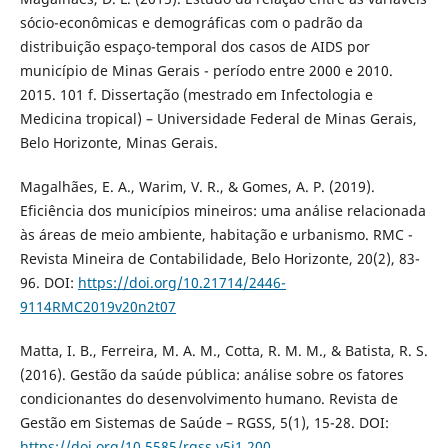
sócio-econômicas e demográficas com o padrão da
distribuição espaço-temporal dos casos de AIDS por
município de Minas Gerais - período entre 2000 e 2010.
2015. 101 f. Dissertação (mestrado em Infectologia e
Medicina tropical) – Universidade Federal de Minas Gerais,
Belo Horizonte, Minas Gerais.
Magalhães, E. A., Warim, V. R., & Gomes, A. P. (2019).
Eficiência dos municípios mineiros: uma análise relacionada
às áreas de meio ambiente, habitação e urbanismo. RMC -
Revista Mineira de Contabilidade, Belo Horizonte, 20(2), 83-
96. DOI:
https://doi.org/10.21714/2446-
9114RMC2019v20n2t07
Matta, I. B., Ferreira, M. A. M., Cotta, R. M. M., & Batista, R. S.
(2016). Gestão da saúde pública: análise sobre os fatores
condicionantes do desenvolvimento humano. Revista de
Gestão em Sistemas de Saúde – RGSS, 5(1), 15-28. DOI:
https://doi.org/10.5585/rgss.v5i1.200