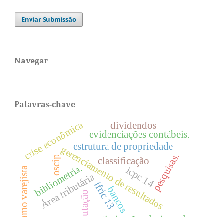
Enviar Submissão
Navegar
Palavras-chave
crise econômica
dividendos
evidenciações contábeis.
estrutura de propriedade
gerenciamento de resultados
pesquisas.
oscip
classificação
bibliometria.
icpc 14
ramo varejista
Área tributária
ifric 13
bancos
tributação