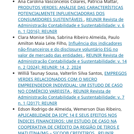
Ana Carolina Vasconcelos Colares, Patrícia Mattar,
PRODUTOS VERDES: ANÁLISE DAS CARACTERÍSTICAS
POTENCIALMENTE INFLUENCIADORAS DOS
CONSUMIDORES SUSTENTÁVEIS
,
REUNIR Revista de
Administração Contabilidade e Sustentabilidade: v. 6
n. 1 (2016): REUNIR
Clara Monise Silva, Sabrina Ribeiro Almeida, Paulo
Amilton Maia Leite Filho,
Influência dos indicadores
não-financeiros e do disclosure voluntário ESG no
valor de mercado das entidades
,
REUNIR Revista de
Administração Contabilidade e Sustentabilidade: v. 14
n. 2 (2024): REUNIR: 14, 2, 2024
Williã Taunay Sousa, Valterlin Silva Santos,
EMPREGOS
VERDES RELACIONADOS COM O MICRO
EMPREENDEDOR INDIVIDUAL: UM ESTUDO DE CASO
NO COMÉRCIO VAREJISTA
,
REUNIR Revista de
Administração Contabilidade e Sustentabilidade: v. 7
n. 1 (2017): REUNIR
Edson Rodrigo de Almeida, Wemerson Dias Ribeiro,
APLICABILIDADE DA ICPC 14 E SEUS EFEITOS NOS
ÍNDICES FINANCEIROS: UM ESTUDO DE CASO NA
COOPERATIVA DE CRÉDITO DA REGIÃO DE TIROS E
MATUTINA/MG – SICOOB CREDITIROS
,
REUNIR