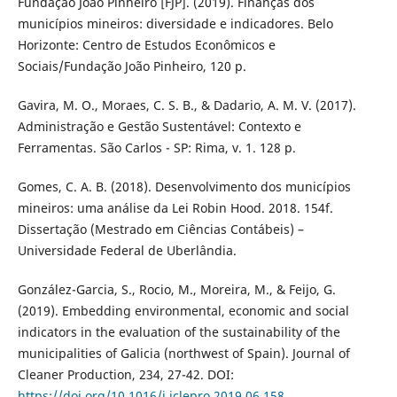
Fundação João Pinheiro [FJP]. (2019). Finanças dos
municípios mineiros: diversidade e indicadores. Belo
Horizonte: Centro de Estudos Econômicos e
Sociais/Fundação João Pinheiro, 120 p.
Gavira, M. O., Moraes, C. S. B., & Dadario, A. M. V. (2017).
Administração e Gestão Sustentável: Contexto e
Ferramentas. São Carlos - SP: Rima, v. 1. 128 p.
Gomes, C. A. B. (2018). Desenvolvimento dos municípios
mineiros: uma análise da Lei Robin Hood. 2018. 154f.
Dissertação (Mestrado em Ciências Contábeis) –
Universidade Federal de Uberlândia.
González-Garcia, S., Rocio, M., Moreira, M., & Feijo, G.
(2019). Embedding environmental, economic and social
indicators in the evaluation of the sustainability of the
municipalities of Galicia (northwest of Spain). Journal of
Cleaner Production, 234, 27-42. DOI:
https://doi.org/10.1016/j.jclepro.2019.06.158