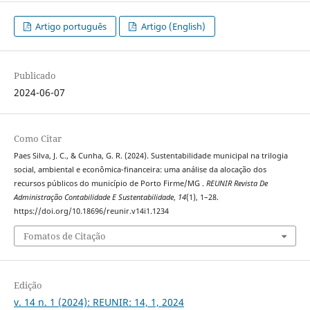
Artigo português
Artigo (English)
Publicado
2024-06-07
Como Citar
Paes Silva, J. C., & Cunha, G. R. (2024). Sustentabilidade municipal na trilogia
social, ambiental e econômica-financeira: uma análise da alocação dos
recursos públicos do município de Porto Firme/MG .
REUNIR Revista De
Administração Contabilidade E Sustentabilidade
,
14
(1), 1–28.
https://doi.org/10.18696/reunir.v14i1.1234
Fomatos de Citação
Edição
v. 14 n. 1 (2024): REUNIR: 14, 1, 2024