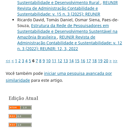
Sustentabilidade e Desenvolvimento Rural
,
REUNIR
Revista de Administração Contabilidade e
Sustentabilidade: v. 15 n. 3 (2025): REUNIR
Ricardo David, Tomás Daniel, Osmar Siena, Paes-de-
Souza,
Estrutura da Rede de Pesquisadores em
Sustentabilidade e Desenvolvimento Sustentável na
Amazônia Brasileira
,
REUNIR Revista de
Administração Contabilidade e Sustentabilidade: v. 12
n. 3 (2022): REUNIR: 12, 3, 2022
<<
<
1
2
3
4
5
6
7
8
9
10
11
12
13
14
15
16
17
18
19
20
>
>>
Você também pode
iniciar uma pesquisa avançada por
similaridade
para este artigo.
Edição Atual