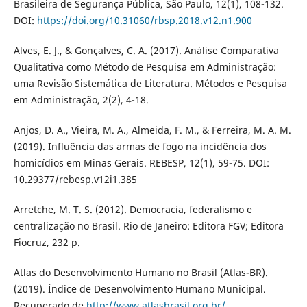
Brasileira de Segurança Pública, São Paulo, 12(1), 108-132.
DOI:
https://doi.org/10.31060/rbsp.2018.v12.n1.900
Alves, E. J., & Gonçalves, C. A. (2017). Análise Comparativa
Qualitativa como Método de Pesquisa em Administração:
uma Revisão Sistemática de Literatura. Métodos e Pesquisa
em Administração, 2(2), 4-18.
Anjos, D. A., Vieira, M. A., Almeida, F. M., & Ferreira, M. A. M.
(2019). Influência das armas de fogo na incidência dos
homicídios em Minas Gerais. REBESP, 12(1), 59-75. DOI:
10.29377/rebesp.v12i1.385
Arretche, M. T. S. (2012). Democracia, federalismo e
centralização no Brasil. Rio de Janeiro: Editora FGV; Editora
Fiocruz, 232 p.
Atlas do Desenvolvimento Humano no Brasil (Atlas-BR).
(2019). Índice de Desenvolvimento Humano Municipal.
Recuperado de
http://www.atlasbrasil.org.br/