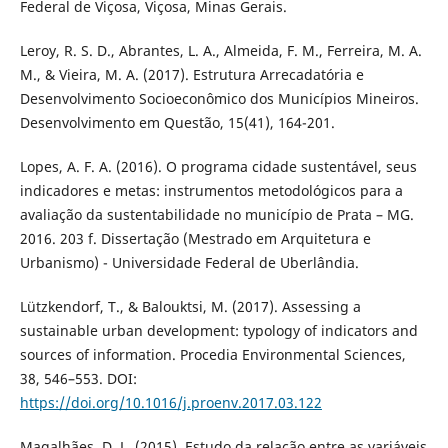
Federal de Viçosa, Viçosa, Minas Gerais.
Leroy, R. S. D., Abrantes, L. A., Almeida, F. M., Ferreira, M. A.
M., & Vieira, M. A. (2017). Estrutura Arrecadatória e
Desenvolvimento Socioeconômico dos Municípios Mineiros.
Desenvolvimento em Questão, 15(41), 164-201.
Lopes, A. F. A. (2016). O programa cidade sustentável, seus
indicadores e metas: instrumentos metodológicos para a
avaliação da sustentabilidade no município de Prata – MG.
2016. 203 f. Dissertação (Mestrado em Arquitetura e
Urbanismo) - Universidade Federal de Uberlândia.
Lützkendorf, T., & Balouktsi, M. (2017). Assessing a
sustainable urban development: typology of indicators and
sources of information. Procedia Environmental Sciences,
38, 546–553. DOI:
https://doi.org/10.1016/j.proenv.2017.03.122
Magalhães, D. L. (2015). Estudo da relação entre as variáveis