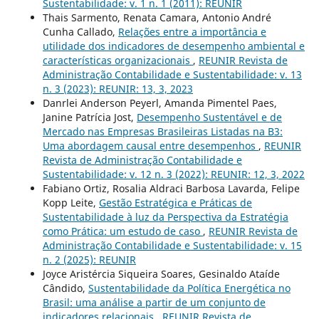
Sustentabilidade: v. 1 n. 1 (2011): REUNIR
Thais Sarmento, Renata Camara, Antonio André
Cunha Callado,
Relações entre a importância e
utilidade dos indicadores de desempenho ambiental e
características organizacionais
,
REUNIR Revista de
Administração Contabilidade e Sustentabilidade: v. 13
n. 3 (2023): REUNIR: 13, 3, 2023
Danrlei Anderson Peyerl, Amanda Pimentel Paes,
Janine Patrícia Jost,
Desempenho Sustentável e de
Mercado nas Empresas Brasileiras Listadas na B3:
Uma abordagem causal entre desempenhos
,
REUNIR
Revista de Administração Contabilidade e
Sustentabilidade: v. 12 n. 3 (2022): REUNIR: 12, 3, 2022
Fabiano Ortiz, Rosalia Aldraci Barbosa Lavarda, Felipe
Kopp Leite,
Gestão Estratégica e Práticas de
Sustentabilidade à luz da Perspectiva da Estratégia
como Prática: um estudo de caso
,
REUNIR Revista de
Administração Contabilidade e Sustentabilidade: v. 15
n. 2 (2025): REUNIR
Joyce Aristércia Siqueira Soares, Gesinaldo Ataíde
Cândido,
Sustentabilidade da Política Energética no
Brasil: uma análise a partir de um conjunto de
indicadores relacionais
,
REUNIR Revista de