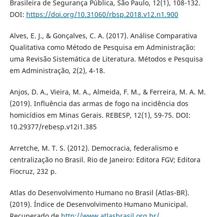
Brasileira de Segurança Pública, São Paulo, 12(1), 108-132.
DOI:
https://doi.org/10.31060/rbsp.2018.v12.n1.900
Alves, E. J., & Gonçalves, C. A. (2017). Análise Comparativa
Qualitativa como Método de Pesquisa em Administração:
uma Revisão Sistemática de Literatura. Métodos e Pesquisa
em Administração, 2(2), 4-18.
Anjos, D. A., Vieira, M. A., Almeida, F. M., & Ferreira, M. A. M.
(2019). Influência das armas de fogo na incidência dos
homicídios em Minas Gerais. REBESP, 12(1), 59-75. DOI:
10.29377/rebesp.v12i1.385
Arretche, M. T. S. (2012). Democracia, federalismo e
centralização no Brasil. Rio de Janeiro: Editora FGV; Editora
Fiocruz, 232 p.
Atlas do Desenvolvimento Humano no Brasil (Atlas-BR).
(2019). Índice de Desenvolvimento Humano Municipal.
Recuperado de
http://www.atlasbrasil.org.br/