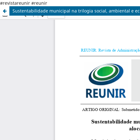
#revistareunir #reunir
Sustentabilidade municipal na trilogia social, ambiental e e