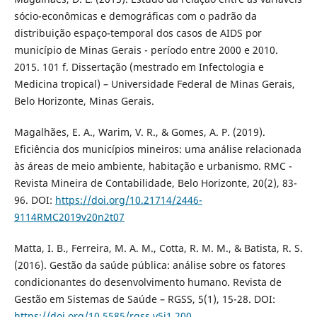
sócio-econômicas e demográficas com o padrão da
distribuição espaço-temporal dos casos de AIDS por
município de Minas Gerais - período entre 2000 e 2010.
2015. 101 f. Dissertação (mestrado em Infectologia e
Medicina tropical) – Universidade Federal de Minas Gerais,
Belo Horizonte, Minas Gerais.
Magalhães, E. A., Warim, V. R., & Gomes, A. P. (2019).
Eficiência dos municípios mineiros: uma análise relacionada
às áreas de meio ambiente, habitação e urbanismo. RMC -
Revista Mineira de Contabilidade, Belo Horizonte, 20(2), 83-
96. DOI:
https://doi.org/10.21714/2446-
9114RMC2019v20n2t07
Matta, I. B., Ferreira, M. A. M., Cotta, R. M. M., & Batista, R. S.
(2016). Gestão da saúde pública: análise sobre os fatores
condicionantes do desenvolvimento humano. Revista de
Gestão em Sistemas de Saúde – RGSS, 5(1), 15-28. DOI:
https://doi.org/10.5585/rgss.v5i1.200