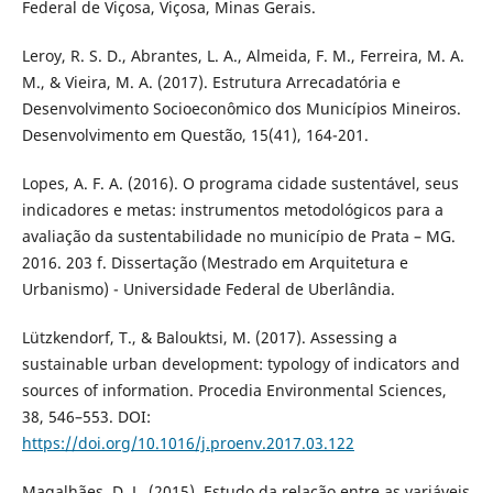
Federal de Viçosa, Viçosa, Minas Gerais.
Leroy, R. S. D., Abrantes, L. A., Almeida, F. M., Ferreira, M. A.
M., & Vieira, M. A. (2017). Estrutura Arrecadatória e
Desenvolvimento Socioeconômico dos Municípios Mineiros.
Desenvolvimento em Questão, 15(41), 164-201.
Lopes, A. F. A. (2016). O programa cidade sustentável, seus
indicadores e metas: instrumentos metodológicos para a
avaliação da sustentabilidade no município de Prata – MG.
2016. 203 f. Dissertação (Mestrado em Arquitetura e
Urbanismo) - Universidade Federal de Uberlândia.
Lützkendorf, T., & Balouktsi, M. (2017). Assessing a
sustainable urban development: typology of indicators and
sources of information. Procedia Environmental Sciences,
38, 546–553. DOI:
https://doi.org/10.1016/j.proenv.2017.03.122
Magalhães, D. L. (2015). Estudo da relação entre as variáveis