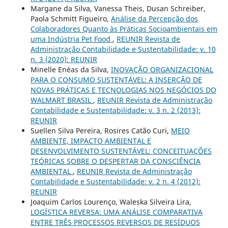
Margane da Silva, Vanessa Theis, Dusan Schreiber,
Paola Schmitt Figueiro,
Análise da Percepção dos
Colaboradores Quanto às Práticas Socioambientais em
uma Indústria Pet Food
,
REUNIR Revista de
Administração Contabilidade e Sustentabilidade: v. 10
n. 3 (2020): REUNIR
Minelle Enéas da Silva,
INOVAÇÃO ORGANIZACIONAL
PARA O CONSUMO SUSTENTÁVEL: A INSERÇÃO DE
NOVAS PRÁTICAS E TECNOLOGIAS NOS NEGÓCIOS DO
WALMART BRASIL
,
REUNIR Revista de Administração
Contabilidade e Sustentabilidade: v. 3 n. 2 (2013):
REUNIR
Suellen Silva Pereira, Rosires Catão Curi,
MEIO
AMBIENTE, IMPACTO AMBIENTAL E
DESENVOLVIMENTO SUSTENTÁVEL: CONCEITUAÇÕES
TEÓRICAS SOBRE O DESPERTAR DA CONSCIÊNCIA
AMBIENTAL
,
REUNIR Revista de Administração
Contabilidade e Sustentabilidade: v. 2 n. 4 (2012):
REUNIR
Joaquim Carlos Lourenço, Waleska Silveira Lira,
LOGÍSTICA REVERSA: UMA ANÁLISE COMPARATIVA
ENTRE TRÊS PROCESSOS REVERSOS DE RESÍDUOS