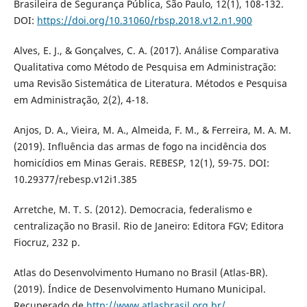
Brasileira de Segurança Pública, São Paulo, 12(1), 108-132.
DOI:
https://doi.org/10.31060/rbsp.2018.v12.n1.900
Alves, E. J., & Gonçalves, C. A. (2017). Análise Comparativa
Qualitativa como Método de Pesquisa em Administração:
uma Revisão Sistemática de Literatura. Métodos e Pesquisa
em Administração, 2(2), 4-18.
Anjos, D. A., Vieira, M. A., Almeida, F. M., & Ferreira, M. A. M.
(2019). Influência das armas de fogo na incidência dos
homicídios em Minas Gerais. REBESP, 12(1), 59-75. DOI:
10.29377/rebesp.v12i1.385
Arretche, M. T. S. (2012). Democracia, federalismo e
centralização no Brasil. Rio de Janeiro: Editora FGV; Editora
Fiocruz, 232 p.
Atlas do Desenvolvimento Humano no Brasil (Atlas-BR).
(2019). Índice de Desenvolvimento Humano Municipal.
Recuperado de
http://www.atlasbrasil.org.br/