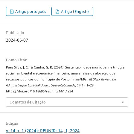
Artigo português
Artigo (English)
Publicado
2024-06-07
Como Citar
Paes Silva, J. C., & Cunha, G. R. (2024). Sustentabilidade municipal na trilogia
social, ambiental e econômica-financeira: uma análise da alocação dos
recursos públicos do município de Porto Firme/MG .
REUNIR Revista De
Administração Contabilidade E Sustentabilidade
,
14
(1), 1–28.
https://doi.org/10.18696/reunir.v14i1.1234
Fomatos de Citação
Edição
v. 14 n. 1 (2024): REUNIR: 14, 1, 2024