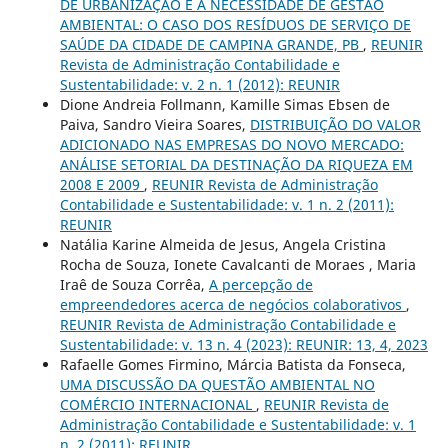
DE URBANIZAÇÃO E A NECESSIDADE DE GESTÃO
AMBIENTAL: O CASO DOS RESÍDUOS DE SERVIÇO DE
SAÚDE DA CIDADE DE CAMPINA GRANDE, PB
,
REUNIR
Revista de Administração Contabilidade e
Sustentabilidade: v. 2 n. 1 (2012): REUNIR
Dione Andreia Follmann, Kamille Simas Ebsen de
Paiva, Sandro Vieira Soares,
DISTRIBUIÇÃO DO VALOR
ADICIONADO NAS EMPRESAS DO NOVO MERCADO:
ANÁLISE SETORIAL DA DESTINAÇÃO DA RIQUEZA EM
2008 E 2009
,
REUNIR Revista de Administração
Contabilidade e Sustentabilidade: v. 1 n. 2 (2011):
REUNIR
Natália Karine Almeida de Jesus, Angela Cristina
Rocha de Souza, Ionete Cavalcanti de Moraes , Maria
Iraê de Souza Corrêa,
A percepção de
empreendedores acerca de negócios colaborativos
,
REUNIR Revista de Administração Contabilidade e
Sustentabilidade: v. 13 n. 4 (2023): REUNIR: 13, 4, 2023
Rafaelle Gomes Firmino, Márcia Batista da Fonseca,
UMA DISCUSSÃO DA QUESTÃO AMBIENTAL NO
COMÉRCIO INTERNACIONAL
,
REUNIR Revista de
Administração Contabilidade e Sustentabilidade: v. 1
n. 2 (2011): REUNIR