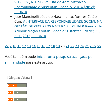
VÍTREOS
,
REUNIR Revista de Administração
Contabilidade e Sustentabilidade: v. 2 n. 4 (2012):
REUNIR
José Mancinelli Lêdo do Nascimento, Rosires Catão
Curi,
A INTERFACE DA RESPONSABILIDADE SOCIAL NA
GESTÃO DE RECURSOS NATURAIS
,
REUNIR Revista de
Administração Contabilidade e Sustentabilidade: v. 3
n. 1 (2013): REUNIR
<<
<
10
11
12
13
14
15
16
17
18
19
20
21
22
23
24
25
26
>
>>
Você também pode
iniciar uma pesquisa avançada por
similaridade
para este artigo.
Edição Atual