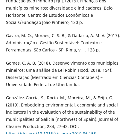
Fundação João Pinheiro [FJP]. (2019). Finanças dos
municípios mineiros: diversidade e indicadores. Belo
Horizonte: Centro de Estudos Econômicos e
Sociais/Fundação João Pinheiro, 120 p.
Gavira, M. O., Moraes, C. S. B., & Dadario, A. M. V. (2017).
Administração e Gestão Sustentável: Contexto e
Ferramentas. São Carlos - SP: Rima, v. 1. 128 p.
Gomes, C. A. B. (2018). Desenvolvimento dos municípios
mineiros: uma análise da Lei Robin Hood. 2018. 154f.
Dissertação (Mestrado em Ciências Contábeis) –
Universidade Federal de Uberlândia.
González-Garcia, S., Rocio, M., Moreira, M., & Feijo, G.
(2019). Embedding environmental, economic and social
indicators in the evaluation of the sustainability of the
municipalities of Galicia (northwest of Spain). Journal of
Cleaner Production, 234, 27-42. DOI:
https://doi.org/10.1016/j.jclepro.2019.06.158